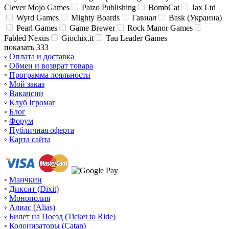
Clever Mojo Games
Paizo Publishing
BombCat
Jax Ltd
Wyrd Games
Mighty Boards
Гавиал
Bask (Украина)
Pearl Games
Game Brewer
Rock Manor Games
Fabled Nexus
Giochix.it
Tau Leader Games
показать 333
◦
Оплата и доставка
◦
Обмен и возврат товара
◦
Программа лояльности
◦
Мой заказ
◦
Вакансии
◦
Клуб Ігромаг
◦
Блог
◦
Форум
◦
Публичная оферта
◦
Карта сайта
◦
Манчкин
◦
Диксит (Dixit)
◦
Монополия
◦
Алиас (Alias)
◦
Билет на Поезд (Ticket to Ride)
◦
Колонизаторы (Catan)