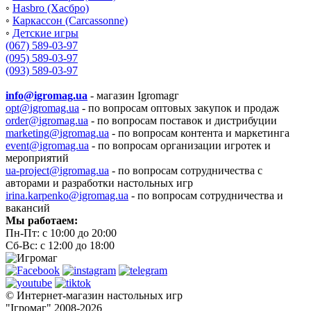
◦
Hasbro (Хасбро)
◦
Каркассон (Carcassonne)
◦
Детские игры
(067) 589-03-97
(095) 589-03-97
(093) 589-03-97
info@igromag.ua
- магазин Igromagг
opt@igromag.ua
- по вопросам оптовых закупок и продаж
order@igromag.ua
- по вопросам поставок и дистрибуции
marketing@igromag.ua
- по вопросам контента и маркетинга
event@igromag.ua
- по вопросам организации игротек и
мероприятий
ua-project@igromag.ua
- по вопросам сотрудничества с
авторами и разработки настольных игр
irina.karpenko@igromag.ua
- по вопросам сотрудничества и
вакансий
Мы работаем:
Пн-Пт: с 10:00 до 20:00
Сб-Вс: с 12:00 до 18:00
© Интернет-магазин настольных игр
"Ігромаг" 2008-2026