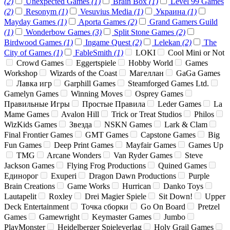
(2)
Unexpected Games
(1)
Brain Box
(1)
Level 99 Games
(2)
Resonym
(1)
Vesuvius Media
(1)
Украина
(1)
Mayday Games
(1)
Aporta Games
(2)
Grand Gamers Guild
(1)
Wonderbow Games
(3)
Split Stone Games
(2)
Birdwood Games
(1)
Ingame Quest
(2)
Lelekan
(2)
The
City of Games
(1)
FableSmith
(1)
LOKI
Cool Mini or Not
Crowd Games
Eggertspiele
Hobby World
Games
Workshop
Wizards of the Coast
Магеллан
GaGa Games
Лавка игр
Garphill Games
Steamforged Games Ltd.
Gamelyn Games
Winning Moves
Osprey Games
Правильные Игры
Простые Правила
Leder Games
La
Mame Games
Avalon Hill
Trick or Treat Studios
Philos
WizKids Games
Звезда
NSKN Games
Lark & Clam
Final Frontier Games
GMT Games
Capstone Games
Big
Fun Games
Deep Print Games
Mayfair Games
Games Up
TMG
Arcane Wonders
Van Ryder Games
Steve
Jackson Games
Flying Frog Productions
Quined Games
Единорог
Exuperi
Dragon Dawn Productions
Purple
Brain Creations
Game Works
Hurrican
Danko Toys
Lautapelit
Roxley
Drei Magier Spiele
Sit Down!
Upper
Deck Entertainment
Точка сборки
Go On Board
Pretzel
Games
Gamewright
Keymaster Games
Jumbo
PlayMonster
Heidelberger Spieleverlag
Holy Grail Games