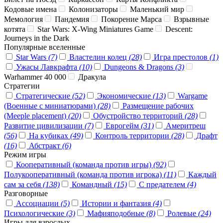
Кодовые имена
Колонизаторы
Маленький мир
Мемология
Пандемия
Покорение Марса
Взрывные
котята
Star Wars: X-Wing Miniatures Game
Descent:
Journeys in the Dark
Популярные вселенные
Star Wars
(7)
Властелин колец
(28)
Игра престолов
(1)
Ужасы Лавкрафта
(10)
Dungeons & Dragons
(3)
Warhammer 40 000
Дракула
Стратегии
Стратегические
(52)
Экономические
(13)
Wargame
(Военные с миниатюрами)
(28)
Размещение рабочих
(Meeple placement)
(20)
Обустройство территорий
(28)
Развитие цивилизации
(7)
Еврогейм
(31)
Америтреш
(56)
На кубиках
(49)
Контроль территории
(28)
Драфт
(16)
Абстракт
(6)
Режим игры
Кооперативный (команда против игры)
(92)
Полукооперативный (команда против игрока)
(11)
Каждый
сам за себя
(138)
Командный
(15)
С предателем
(4)
Разговорные
Ассоциации
(5)
Истории и фантазия
(4)
Психологические
(3)
Мафияподобные
(8)
Ролевые
(24)
Игры для взрослых