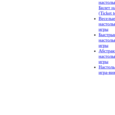
настоль
Билет н
(Ticket 
Веселы
настоль
игры
Быстры
настоль
игры
Абстра
настоль
игры
Настоль
игра-ви