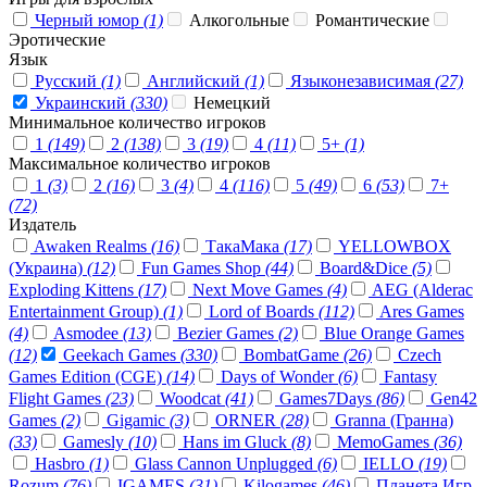
Черный юмор
(1)
Алкогольные
Романтические
Эротические
Язык
Русский
(1)
Английский
(1)
Языконезависимая
(27)
Украинский
(330)
Немецкий
Минимальное количество игроков
1
(149)
2
(138)
3
(19)
4
(11)
5+
(1)
Максимальное количество игроков
1
(3)
2
(16)
3
(4)
4
(116)
5
(49)
6
(53)
7+
(72)
Издатель
Awaken Realms
(16)
ТакаМака
(17)
YELLOWBOX
(Украина)
(12)
Fun Games Shop
(44)
Board&Dice
(5)
Exploding Kittens
(17)
Next Move Games
(4)
AEG (Alderac
Entertainment Group)
(1)
Lord of Boards
(112)
Ares Games
(4)
Asmodee
(13)
Bezier Games
(2)
Blue Orange Games
(12)
Geekach Games
(330)
BombatGame
(26)
Czech
Games Edition (CGE)
(14)
Days of Wonder
(6)
Fantasy
Flight Games
(23)
Woodcat
(41)
Games7Days
(86)
Gen42
Games
(2)
Gigamic
(3)
ORNER
(28)
Granna (Гранна)
(33)
Gamesly
(10)
Hans im Gluck
(8)
MemoGames
(36)
Hasbro
(1)
Glass Cannon Unplugged
(6)
IELLO
(19)
Rozum
(76)
IGAMES
(31)
Kilogames
(46)
Планета Игр