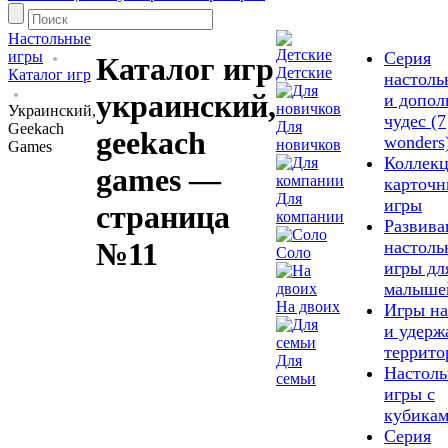
Настольные
игры
Серия
Каталог игр
Детские
Каталог игр
настоль
украинский,
и допол
Украинский,
чудес (7
Для
Geekach
geekach
wonders
новичков
Games
Коллек
games —
карточн
Для
игры
страница
компании
Развив
№11
настоль
Соло
игры дл
малыше
На двоих
Игры на
и удерж
террито
Для
Настол
семьи
игры с
кубика
Серия