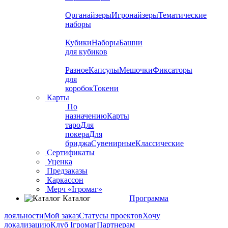
Органайзеры
Игронайзеры
Тематические
наборы
Кубики
Наборы
Башни
для кубиков
Разное
Капсулы
Мешочки
Фиксаторы
для
коробок
Токени
Карты
По
назначению
Карты
таро
Для
покера
Для
бриджа
Сувенирные
Классические
Сертификаты
Уценка
Предзаказы
Каркассон
Мерч «Ігромаг»
Каталог
Программа
лояльности
Мой заказ
Статусы проектов
Хочу
локализацию
Клуб Ігромаг
Партнерам