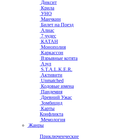
Диксит
Крила
УНО
Манчкин
Билет на Поезд
Алиас
7 чудес
КАТАН
Монополия
Каркассон
Взрывные котята
Азул
S.T.A.L.K.E.R.
Активити
Unmatched
Кодовые имена
Пандемия
Древний Ужас
Зомбицид
Карты
Конфликта
Мемология
Жанры
Приключенческие