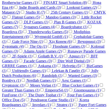
Brotherwise Games
(1)
FINART Smart Solution
(8)
Нова
Ера
(4)
Indie Boards and Cards
(3)
Lookout Games
(2)
Matagot
(2)
Studio H
(7)
25th Century Games
(1)
CMYK
(2)
Flatout Games
(5)
Mandoo Games
(3)
Little Rocket
Games
(2)
DLP Games
(1)
Plan B Games
(3)
KOZAK
Games
(7)
Synapses Games
(4)
Boardcubator
(1)
Boardova
(5)
Thunderworks Games
(5)
Modiphius
Entertainment
(4)
Wyrmgold GmbH
(1)
Cephalofair Games
(1)
Gale Force Nine
(1)
Хід Конем
(6)
Вечорниці
(3)
Zygomatic
(4)
The Op
(1)
Floodgate Games
(3)
Kolossal
Games
(3)
Adams Apple Games
(2)
Runaway Parade Games
(1)
2F-Spiele
(1)
Goliath B.V.
(1)
Ариал
(1)
BFF
Games
(1)
Facade Games
(3)
Dire Wolf Digital
(3)
GRRRE Games
(1)
Ankama
(3)
Helvetiq
(5)
BizGames
(1)
Unfriendly Games
(1)
Lelekan & Гамбіт
(5)
Jolly
Dutch Productions
(6)
Randolph
(1)
Wanted Games
(3)
Bombyx
(1)
Nerdlab Games
(1)
Aesc Games
(1)
Cryptozoic
(1)
Moses Verlag
(1)
Blue Cocker Games
(1)
Greater Than Games
(1)
EmperorS4
(1)
Gnomosaurus
(1)
FunForge
(1)
The Dusty Tophat
(1)
Four Fun Games
(1)
Office Dog
(5)
Pendragon Game Studio
(1)
Korea
Boardgames
(2)
Invedars
(1)
Strateg
(1)
Paper Fort Games