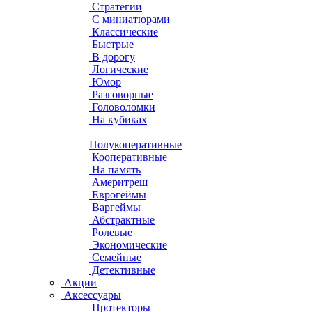
Стратегии
С миниатюрами
Классические
Быстрые
В дорогу
Логические
Юмор
Разговорные
Головоломки
На кубиках
Полукоперативные
Кооперативные
На память
Америтреш
Еврогеймы
Варгеймы
Абстрактные
Ролевые
Экономические
Семейные
Детективные
Акции
Аксессуары
Протекторы