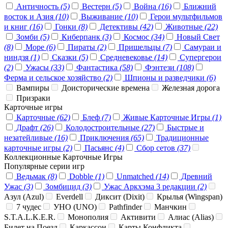
Античность
(5)
Вестерн
(5)
Война
(16)
Ближний
восток и Азия
(10)
Выживание
(10)
Герои мультфильмов
и книг
(16)
Гонки
(8)
Детективы
(42)
Животные
(22)
Зомби
(5)
Киберпанк
(3)
Космос
(34)
Новый Свет
(8)
Море
(6)
Пираты
(2)
Пришельцы
(7)
Самураи и
ниндзя
(1)
Сказки
(5)
Средневековье
(14)
Супергерои
(2)
Ужасы
(33)
Фантастика
(58)
Фэнтези
(108)
Ферма и сельское хозяйство
(2)
Шпионы и разведчики
(6)
Вампиры
Доисторические времена
Железная дорога
Призраки
Карточные игры
Карточные
(62)
Блеф
(7)
Живые Карточные Игры
(1)
Драфт
(26)
Колодостроительные
(27)
Быстрые и
незатейливые
(16)
Приключения
(65)
Традиционные
карточные игры
(2)
Пасьянс
(4)
Сбор сетов
(37)
Коллекционные Карточные Игры
Популярные серии игр
Ведьмак
(8)
Dobble
(1)
Unmatched
(14)
Древний
Ужас
(3)
Зомбицид
(3)
Ужас Аркхэма 3 редакции
(2)
Азул (Azul)
Everdell
Диксит (Dixit)
Крылья (Wingspan)
7 чудес
УНО (UNO)
Pathfinder
Манчкин
S.T.A.L.K.E.R.
Монополия
Активити
Алиас (Alias)
Билет на Поезд
Каркассон
Карты Конфликта