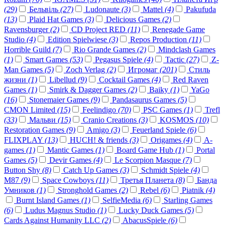
(29)
Бельвіль
(27)
Ludonaute
(3)
Mattel
(4)
Pakufuda
(13)
Plaid Hat Games
(3)
Delicious Games
(2)
Ravensburger
(2)
CD Project RED
(11)
Renegade Game
Studio
(4)
Edition Spielwiese
(3)
Repos Production
(11)
Horrible Guild
(7)
Rio Grande Games
(2)
Mindclash Games
(1)
Smart Games
(53)
Pegasus Spiele
(4)
Tactic
(27)
Z-
Man Games
(5)
Zoch Verlag
(2)
Игромаг
(201)
Стиль
жизни
(1)
Libellud
(9)
Cocktail Games
(4)
Red Raven
Games
(1)
Smirk & Dagger Games
(2)
Baiky
(1)
YaGo
(16)
Stonemaier Games
(9)
Pandasaurus Games
(5)
CMON Limited
(15)
Feelindigo
(70)
PSC Games
(1)
Trefl
(33)
Мальви
(15)
Cranio Creations
(3)
KOSMOS
(10)
Restoration Games
(9)
Amigo
(3)
Feuerland Spiele
(6)
FLIXPLAY
(13)
HUCH! & friends
(3)
Origames
(4)
A-
games
(1)
Mantic Games
(1)
Board Game Hub
(1)
Portal
Games
(5)
Devir Games
(4)
Le Scorpion Masque
(7)
Button Shy
(8)
Catch Up Games
(3)
Schmidt Spiele
(4)
M87
(9)
Space Cowboys
(11)
Третья Планета
(8)
Банда
Умников
(1)
Stronghold Games
(2)
Rebel
(6)
Piatnik
(4)
Burnt Island Games
(1)
SelfieMedia
(6)
Starling Games
(6)
Ludus Magnus Studio
(1)
Lucky Duck Games
(5)
Cards Against Humanity LLC
(2)
AbacusSpiele
(6)