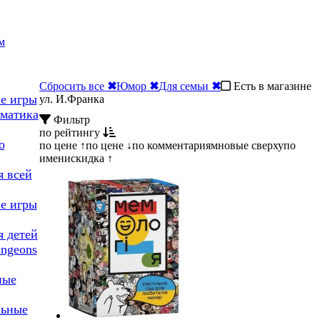
м
Сбросить все
✖
Юмор
✖
Для семьи
✖
Есть в магазине
е игры
ул. И.Франка
ематика
Фильтр
по рейтингу
о
по цене ↑
по цене ↓
по комментариям
новые сверху
по
имени
скидка ↑
я всей
е игры
я детей
ngeons
ные
льные