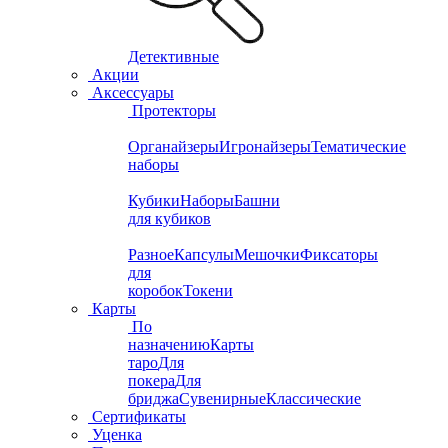
Детективные
Акции
Аксессуары
Протекторы
Органайзеры
Игронайзеры
Тематические
наборы
Кубики
Наборы
Башни
для кубиков
Разное
Капсулы
Мешочки
Фиксаторы
для
коробок
Токени
Карты
По
назначению
Карты
таро
Для
покера
Для
бриджа
Сувенирные
Классические
Сертификаты
Уценка