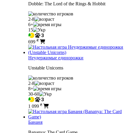
Dobble: The Lord of the Rings & Hobbit
2-8
6+
15
₴
699
Неудержимые единорожки
Unstable Unicorns
2-8
8+
30-60
₴
1 099
Бананя
Bananya: The Card Game