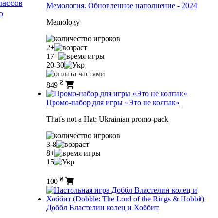
лассов
Мемология. Обновленное наполнение - 2024
о
Memology
2+
17+
20-30
₴
849
Промо-набор для игры «Это не колпак»
That's not a Hat: Ukrainian promo-pack
3-8
8+
15
₴
100
Доббл Властелин колец и Хоббит