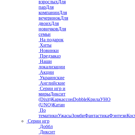
взрослых
Для
пар
Для
компании
Для
вечеринок
Для
двоих
Для
новичков
Для
семьи
На подарок
Хиты
Новинки
Предзаказ
Наши
локализации
Акции
Украинские
Английские
Серии игр и
миры
Диксит
(Dixit)
Каркассон
Dobble
Крила
УНО
(UNO)
Катан
По
тематики
Ужасы
Зомби
Фантастика
Фэнтези
Кос
Серии игр
Доббл
Диксит