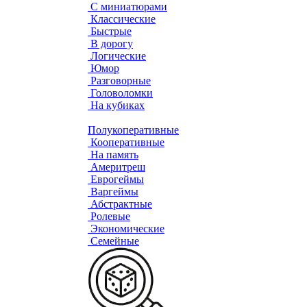
С миниатюрами
Классические
Быстрые
В дорогу
Логические
Юмор
Разговорные
Головоломки
На кубиках
Полукоперативные
Кооперативные
На память
Америтреш
Еврогеймы
Варгеймы
Абстрактные
Ролевые
Экономические
Семейные