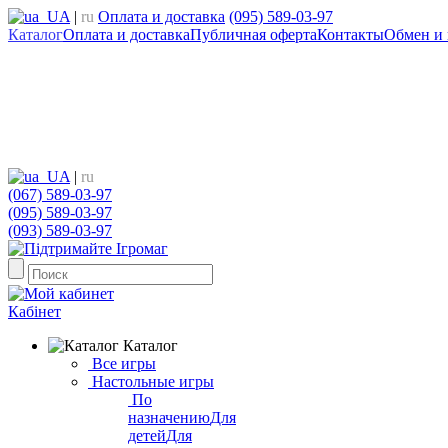
UA
|
ru
Оплата и доставка
(095) 589-03-97
Каталог
Оплата и доставка
Публичная оферта
Контакты
Обмен и 
UA
|
ru
(067) 589-03-97
(095) 589-03-97
(093) 589-03-97
Кабінет
Каталог
Все игры
Настольные игры
По
назначению
Для
детей
Для