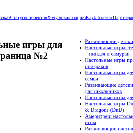
заказ
Статусы проектов
Хочу локализацию
Клуб Ігромаг
Партнера
Развивающие детски
ьные игры для
Настольные игры: т
траница №2
– ниндзя и самураи
Настольные игры пр
призраков
Настольные игры дл
семьи
Развивающие детски
для школьников
Настольные игры дл
Настольные игры Du
& Dragons (DnD)
Америтреш настоль
игры
Развивающие насто