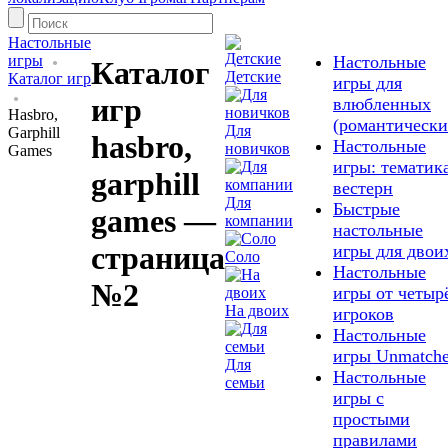
Настольные
игры
Настольные
Каталог
Детские
Каталог игр
игры для
игр
влюбленных
Hasbro,
(романтически
Для
Garphill
hasbro,
Настольные
новичков
Games
игры: тематика
garphill
вестерн
Для
Быстрые
games —
компании
настольные
страница
игры для двои
Соло
Настольные
№2
игры от четыр
На двоих
игроков
Настольные
игры Unmatch
Для
Настольные
семьи
игры с
простыми
правилами