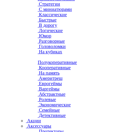
Стратегии
С миниатюрами
Классические
Быстрые
В дорогу
Логические
Юмор
Разговорные
Головоломки
На кубиках
Полукоперативные
Кооперативные
На память
Америтреш
Еврогеймы
Варгеймы
Абстрактные
Ролевые
Экономические
Семейные
Детективные
Акции
Аксессуары
Протекторы