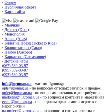
◦
Форум
◦
Публичная оферта
◦
Карта сайта
◦
Манчкин
◦
Диксит (Dixit)
◦
Монополия
◦
Алиас (Alias)
◦
Билет на Поезд (Ticket to Ride)
◦
Колонизаторы (Catan)
◦
Hasbro (Хасбро)
◦
Каркассон (Carcassonne)
◦
Детские игры
(067) 589-03-97
(095) 589-03-97
(093) 589-03-97
info@igromag.ua
- магазин Igromagг
opt@igromag.ua
- по вопросам оптовых закупок и продаж
order@igromag.ua
- по вопросам поставок и дистрибуции
marketing@igromag.ua
- по вопросам контента и маркетинга
event@igromag.ua
- по вопросам организации игротек и
мероприятий
ua-project@igromag.ua
- по вопросам сотрудничества с