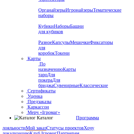
Органайзеры
Игронайзеры
Тематические
наборы
Кубики
Наборы
Башни
для кубиков
Разное
Капсулы
Мешочки
Фиксаторы
для
коробок
Токени
Карты
По
назначению
Карты
таро
Для
покера
Для
бриджа
Сувенирные
Классические
Сертификаты
Уценка
Предзаказы
Каркассон
Мерч «Ігромаг»
Каталог
Программа
лояльности
Мой заказ
Статусы проектов
Хочу
локализацию
Клуб Ігромаг
Партнерам