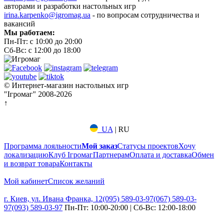
авторами и разработки настольных игр
irina.karpenko@igromag.ua
- по вопросам сотрудничества и
вакансий
Мы работаем:
Пн-Пт: с 10:00 до 20:00
Сб-Вс: с 12:00 до 18:00
© Интернет-магазин настольных игр
"Ігромаг" 2008-2026
↑
UA
|
RU
Программа лояльности
Мой заказ
Статусы проектов
Хочу
локализацию
Клуб Ігромаг
Партнерам
Оплата и доставка
Обмен
и возврат товара
Контакты
Мой кабинет
Список желаний
г. Киев, ул. Ивана Франка, 12
(095) 589-03-97
(067) 589-03-
97
(093) 589-03-97
Пн-Пт: 10:00-20:00 | Сб-Вс: 12:00-18:00