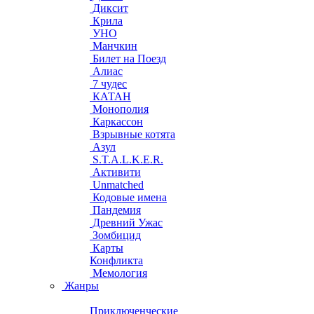
Диксит
Крила
УНО
Манчкин
Билет на Поезд
Алиас
7 чудес
КАТАН
Монополия
Каркассон
Взрывные котята
Азул
S.T.A.L.K.E.R.
Активити
Unmatched
Кодовые имена
Пандемия
Древний Ужас
Зомбицид
Карты
Конфликта
Мемология
Жанры
Приключенческие