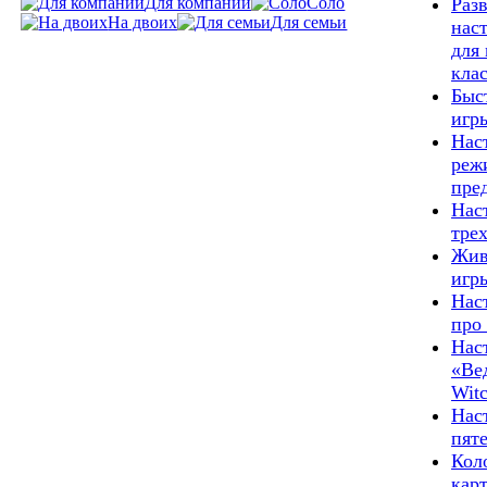
Для компании
Соло
Раз
На двоих
Для семьи
нас
для
кла
Быс
игр
Нас
реж
пре
Нас
тре
Жив
игр
Нас
про
Нас
«Ве
Witc
Нас
пят
Кол
кар