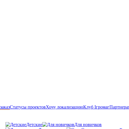
заказ
Статусы проектов
Хочу локализацию
Клуб Ігромаг
Партнера
Детские
Для новичков