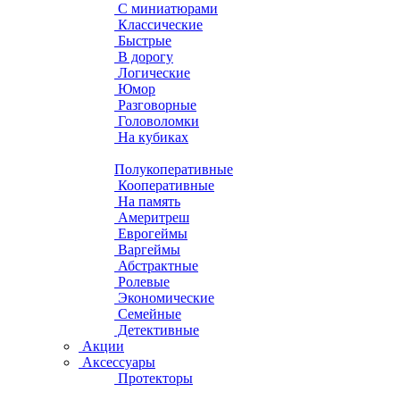
С миниатюрами
Классические
Быстрые
В дорогу
Логические
Юмор
Разговорные
Головоломки
На кубиках
Полукоперативные
Кооперативные
На память
Америтреш
Еврогеймы
Варгеймы
Абстрактные
Ролевые
Экономические
Семейные
Детективные
Акции
Аксессуары
Протекторы