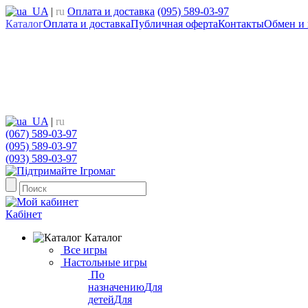
UA
|
ru
Оплата и доставка
(095) 589-03-97
Каталог
Оплата и доставка
Публичная оферта
Контакты
Обмен и 
UA
|
ru
(067) 589-03-97
(095) 589-03-97
(093) 589-03-97
Кабінет
Каталог
Все игры
Настольные игры
По
назначению
Для
детей
Для