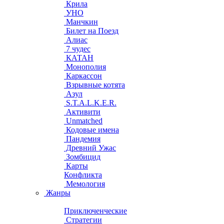
Крила
УНО
Манчкин
Билет на Поезд
Алиас
7 чудес
КАТАН
Монополия
Каркассон
Взрывные котята
Азул
S.T.A.L.K.E.R.
Активити
Unmatched
Кодовые имена
Пандемия
Древний Ужас
Зомбицид
Карты
Конфликта
Мемология
Жанры
Приключенческие
Стратегии