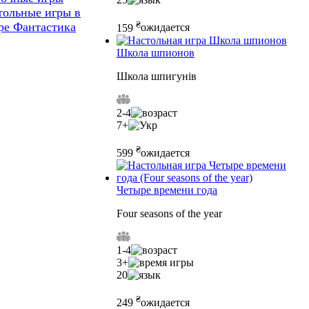
тольные игры в
₴
ре Фантастика
159
ожидается
Школа шпионов
Школа шпигунів
2-4
7+
₴
599
ожидается
Четыре времени года
Four seasons of the year
1-4
3+
20
₴
249
ожидается