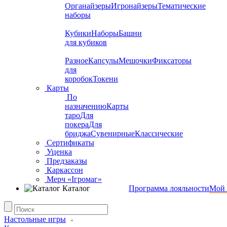
Органайзеры
Игронайзеры
Тематические
наборы
Кубики
Наборы
Башни
для кубиков
Разное
Капсулы
Мешочки
Фиксаторы
для
коробок
Токени
Карты
По
назначению
Карты
таро
Для
покера
Для
бриджа
Сувенирные
Классические
Сертификаты
Уценка
Предзаказы
Каркассон
Мерч «Ігромаг»
Каталог
Программа лояльности
Мой 
Настольные игры