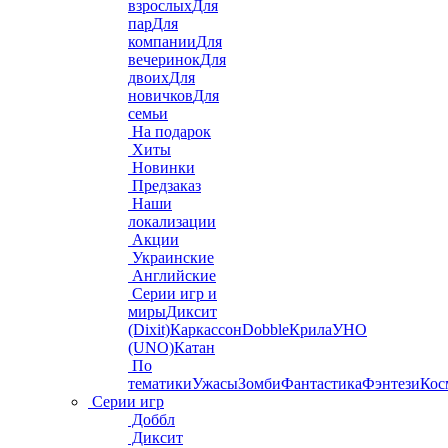
взрослых
Для
пар
Для
компании
Для
вечеринок
Для
двоих
Для
новичков
Для
семьи
На подарок
Хиты
Новинки
Предзаказ
Наши
локализации
Акции
Украинские
Английские
Серии игр и
миры
Диксит
(Dixit)
Каркассон
Dobble
Крила
УНО
(UNO)
Катан
По
тематики
Ужасы
Зомби
Фантастика
Фэнтези
Кос
Серии игр
Доббл
Диксит