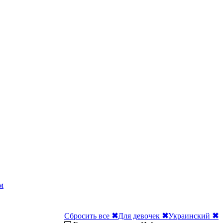
м
Сбросить все
✖
Для девочек
✖
Украинский
✖