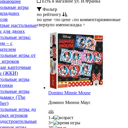
вивающие
Есть в магазине ул. И.Франка
тольные игры
Фильтр
 младших
по рейтингу
ссов
по цене ↑
по цене ↓
по комментариям
новые
сверху
по имени
скидка ↑
трые настольные
ы для двоих
тольные игры:
им – с
дателем
тольные игры от
х игроков
ые карточные
ы (ЖКИ)
тольные игры
 гонки
тольные игры
Domino Minnie Mouse
дьмак» (The
Домино Минни Маус
her)
тольные игры до
ерых игроков
1-4
одостроительные
3+
точные игры
25