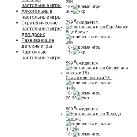
2
настольные игры
18+
Алкогольные
30+
настольные игры
₴
799
ожидается
Стратегические
настольные игры
Еще ближе
для двоих
Развивающие
2
детские игры
18+
Карточные
15+
настольные игры
₴
599
ожидается
Скажи или покажи 18+
4+
18+
20-30
₴
800
ожидается
Тамада
4-12
18+