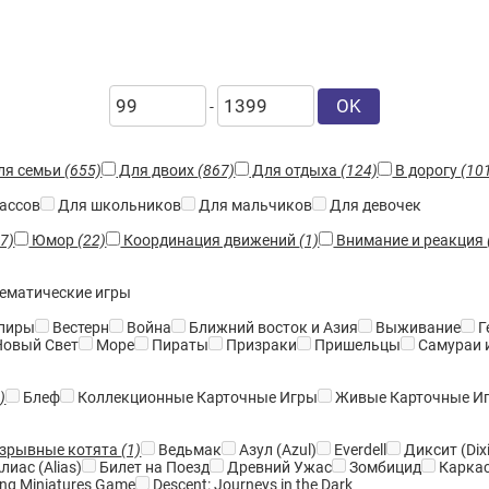
OK
-
ля семьи
(655)
Для двоих
(867)
Для отдыха
(124)
В дорогу
(10
ассов
Для школьников
Для мальчиков
Для девочек
37)
Юмор
(22)
Координация движений
(1)
Внимание и реакция
ематические игры
пиры
Вестерн
Война
Ближний восток и Азия
Выживание
Г
овый Свет
Море
Пираты
Призраки
Пришельцы
Самураи 
)
Блеф
Коллекционные Карточные Игры
Живые Карточные И
зрывные котята
(1)
Ведьмак
Азул (Azul)
Everdell
Диксит (Dixi
лиас (Alias)
Билет на Поезд
Древний Ужас
Зомбицид
Карка
ing Miniatures Game
Descent: Journeys in the Dark