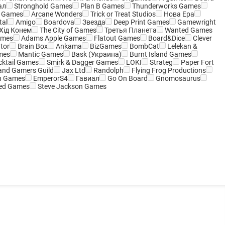
ал
Stronghold Games
Plan B Games
Thunderworks Games
n Games
Arcane Wonders
Trick or Treat Studios
Нова Ера
tal
Amigo
Boardova
Звезда
Deep Print Games
Gamewright
Хід Конем
The City of Games
Третья Планета
Wanted Games
ames
Adams Apple Games
Flatout Games
Board&Dice
Clever
tor
Brain Box
Ankama
BizGames
BombCat
Lelekan &
mes
Mantic Games
Bask (Украина)
Burnt Island Games
ktail Games
Smirk & Dagger Games
LOKI
Strateg
Paper Fort
nd Gamers Guild
Jax Ltd
Randolph
Flying Frog Productions
n Games
EmperorS4
Гавиал
Go On Board
Gnomosaurus
ed Games
Steve Jackson Games