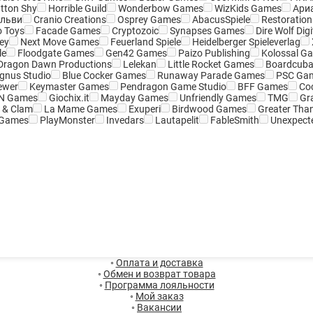
tton Shy
Horrible Guild
Wonderbow Games
WizKids Games
Ари
льви
Cranio Creations
Osprey Games
AbacusSpiele
Restoratio
 Toys
Facade Games
Cryptozoic
Synapses Games
Dire Wolf Digi
ey
Next Move Games
Feuerland Spiele
Heidelberger Spieleverlag
le
Floodgate Games
Gen42 Games
Paizo Publishing
Kolossal G
Dragon Dawn Productions
Lelekan
Little Rocket Games
Boardcuba
gnus Studio
Blue Cocker Games
Runaway Parade Games
PSC Ga
ewer
Keymaster Games
Pendragon Game Studio
BFF Games
Coc
N Games
Giochix.it
Mayday Games
Unfriendly Games
TMG
Gra
 & Clam
La Mame Games
Exuperi
Birdwood Games
Greater Tha
 Games
PlayMonster
Invedars
Lautapelit
FableSmith
Unexpect
◦
Оплата и доставка
◦
Обмен и возврат товара
◦
Программа лояльности
◦
Мой заказ
◦
Вакансии