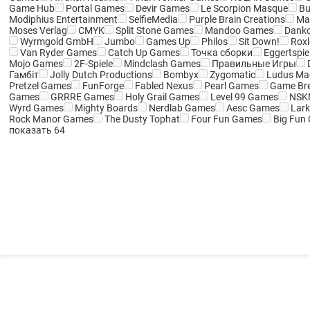
Game Hub
Portal Games
Devir Games
Le Scorpion Masque
Bu
Modiphius Entertainment
SelfieMedia
Purple Brain Creations
Ма
Moses Verlag
CMYK
Split Stone Games
Mandoo Games
Danko
Wyrmgold GmbH
Jumbo
Games Up
Philos
Sit Down!
Roxl
Van Ryder Games
Catch Up Games
Точка сборки
Eggertspie
Mojo Games
2F-Spiele
Mindclash Games
Правильные Игры
Гамбіт
Jolly Dutch Productions
Bombyx
Zygomatic
Ludus Ma
Pretzel Games
FunForge
Fabled Nexus
Pearl Games
Game Br
Games
GRRRE Games
Holy Grail Games
Level 99 Games
NSK
Wyrd Games
Mighty Boards
Nerdlab Games
Aesc Games
Lark
Rock Manor Games
The Dusty Tophat
Four Fun Games
Big Fun
показать 64