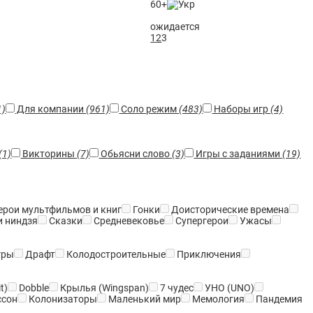
60+
ожидается
1
2
3
1)
Для компании
(961)
Соло режим
(483)
Наборы игр
(4)
(1)
Викторины
(7)
Обьясни слово
(3)
Игры с заданиями
(19)
ерои мультфильмов и книг
Гонки
Доисторические времена
и ниндзя
Сказки
Средневековье
Супергерои
Ужасы
гры
Драфт
Колодостроительные
Приключения
t)
Dobble
Крылья (Wingspan)
7 чудес
УНО (UNO)
ссон
Колонизаторы
Маленький мир
Мемология
Пандемия