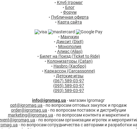
◦
Клуб Ігромаг
◦
Блог
◦
Форум
◦
Публичная оферта
◦
Карта сайта
◦
Манчкин
◦
Диксит (Dixit)
◦
Монополия
◦
Алиас (Alias)
◦
Билет на Поезд (Ticket to Ride)
◦
Колонизаторы (Catan)
◦
Hasbro (Хасбро)
◦
Каркассон (Carcassonne)
◦
Детские игры
(067) 589-03-97
(095) 589-03-97
(093) 589-03-97
info@igromag.ua
- магазин Igromagг
opt@igromag.ua
- по вопросам оптовых закупок и продаж
order@igromag.ua
- по вопросам поставок и дистрибуции
marketing@igromag.ua
- по вопросам контента и маркетинга
event@igromag.ua
- по вопросам организации игротек и мероприяти
gromag.ua
- по вопросам сотрудничества с авторами и разработки н
irina.karpenko@igromag.ua
- по вопросам сотрудничества и ваканси
Мы работаем: