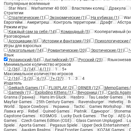
Популярные вселенные
Star Wars
Warhammer 40 000
Властелин колец
Дракула
Стратегии
Стратегические
(1)
Экономические
(1)
На кубиках
(1)
War
Еврогейм
Америтреш
Контроль территории
Драфт
Абстра
Режим игры
Каждый сам за себя
(14)
Командный
(5)
Кооперативный (к
Разговорные
Ассоциации
(6)
Истории и фантазия
(19)
Психологические
Игры для взрослых
Алкогольные
(14)
Романтические
(20)
Эротические
(31)
Ч
Язык
Украинский
(64)
Английский
(3)
Русский
(25)
Языконезав
Минимальное количество игроков
2
(36)
3
(14)
4
(11)
1
5+
Максимальное количество игроков
2
(16)
5
(3)
6
(1)
7+
(37)
1
3
4
Издатель
Geekach Games
(1)
FLIXPLAY
(2)
ORNER
(12)
MemoGames
Gamesly
(1)
Exploding Kittens
(1)
Вечорниці
(1)
Cards Again
Granna (Гранна)
Hans im Gluck
Hasbro
Tau Leader Games
Hu
Mayfair Games
25th Century Games
Ravensburger
Helvetiq
R
World
Space Cowboys
Украина
Tactic
Games Workshop
Wi
Лавка игр
Rebel
Quined Games
Piatnik
Единорог
Stonemai
Capstone Games
KOSMOS
Lucky Duck Games
The Op
AEG (Al
Games
Czech Games Edition (CGE)
Glass Cannon Unplugged
Lu
Spiele
Aporta Games
Pegasus Spiele
Upper Deck Entertainment
Games
Awaken Realms
Final Frontier Games
KOZAK Games
G