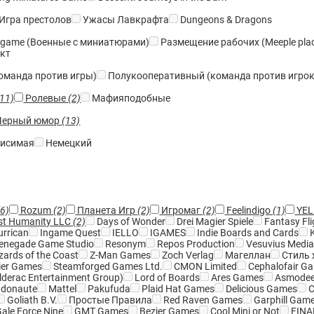
Игра престолов
Ужасы Лавкрафта
Dungeons & Dragons
game (Военные с миниатюрами)
Размещение рабочих (Meeple pla
кт
оманда против игры)
Полукооперативный (команда против игрок
(11)
Ролевые
(2)
Мафияподобные
ерный юмор
(13)
исимая
Немецкий
(6)
Rozum
(2)
Планета Игр
(2)
Игромаг
(2)
Feelindigo
(1)
YEL
st Humanity LLC
(2)
Days of Wonder
Drei Magier Spiele
Fantasy Fl
rrican
Ingame Quest
IELLO
IGAMES
Indie Boards and Cards
K
enegade Game Studio
Resonym
Repos Production
Vesuvius Medi
zards of the Coast
Z-Man Games
Zoch Verlag
Магеллан
Стиль 
er Games
Steamforged Games Ltd.
CMON Limited
Cephalofair G
derac Entertainment Group)
Lord of Boards
Ares Games
Asmode
donaute
Mattel
Pakufuda
Plaid Hat Games
Delicious Games
C
Goliath B.V.
Простые Правила
Red Raven Games
Garphill Gam
ale Force Nine
GMT Games
Bezier Games
Cool Mini or Not
FINAR