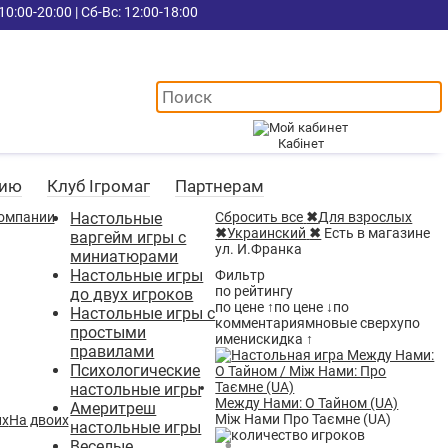
10:00-20:00 | Сб-Вс: 12:00-18:00
Кабінет
цию
Клуб Ігромаг
Партнерам
Настольные
Сбросить все
✖
Для взрослых
✖
Украинский
✖
Есть в магазине
варгейм игры с
ул. И.Франка
миниатюрами
Настольные игры
Фильтр
по рейтингу
до двух игроков
по цене ↑
по цене ↓
по
Настольные игры с
комментариям
новые сверху
по
простыми
имени
скидка ↑
правилами
Психологические
настольные игры
Между Нами: О Тайном (UA)
Америтреш
Між Нами Про Таємне (UA)
На двоих
настольные игры
Веселые