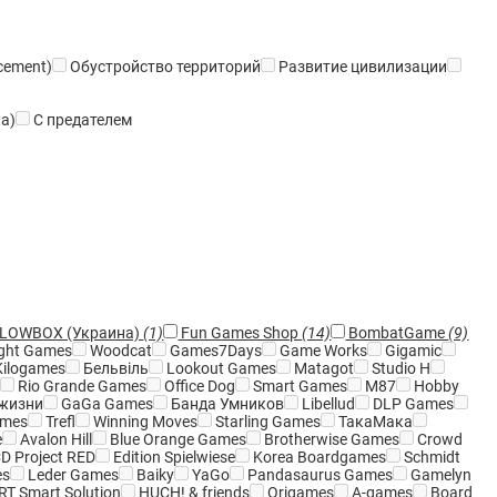
cement)
Обустройство территорий
Развитие цивилизации
а)
С предателем
LOWBOX (Украина)
(1)
Fun Games Shop
(14)
BombatGame
(9)
ight Games
Woodcat
Games7Days
Game Works
Gigamic
ilogames
Бельвіль
Lookout Games
Matagot
Studio H
a
Rio Grande Games
Office Dog
Smart Games
M87
Hobby
жизни
GaGa Games
Банда Умников
Libellud
DLP Games
ames
Trefl
Winning Moves
Starling Games
ТакаМака
e
Avalon Hill
Blue Orange Games
Brotherwise Games
Crowd
D Project RED
Edition Spielwiese
Korea Boardgames
Schmidt
es
Leder Games
Baiky
YaGo
Pandasaurus Games
Gamelyn
T Smart Solution
HUCH! & friends
Origames
A-games
Board