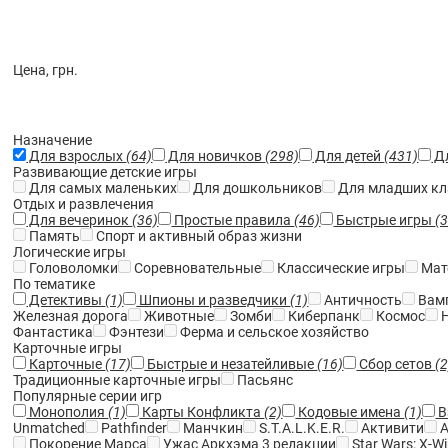
Цена, грн.
Назначение
Для взрослых
(64)
Для новичков
(298)
Для детей
(431)
Д
Развивающие детские игры
Для самых маленьких
Для дошкольников
Для младших кл
Отдых и развлечения
Для вечеринок
(36)
Простые правила
(46)
Быстрые игры
(
Память
Спорт и активный образ жизни
Логические игры
Головоломки
Соревновательные
Классические игры
Мат
По тематике
Детективы
(1)
Шпионы и разведчики
(1)
Античность
Вам
Железная дорога
Животные
Зомби
Киберпанк
Космос
Н
Фантастика
Фэнтези
Ферма и сельское хозяйство
Карточные игры
Карточные
(17)
Быстрые и незатейливые
(16)
Сбор сетов
(2
Традиционные карточные игры
Пасьянс
Популярные серии игр
Монополия
(1)
Карты Конфликта
(2)
Кодовые имена
(1)
В
Unmatched
Pathfinder
Манчкин
S.T.A.L.K.E.R.
Активити
А
Покорение Марса
Ужас Аркхэма 3 редакции
Star Wars: X-W