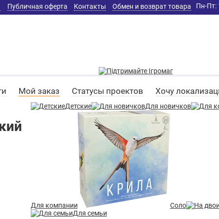
Пн-Пт: 
а
Публичная оферта
Контакты
Обмен и возврат товара
ти
Мой заказ
Статусы проектов
Хочу локализа
Детские
Для новичков
ский
Для компании
Соло
Для семьи