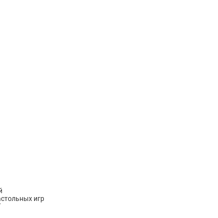
й
астольных игр
й