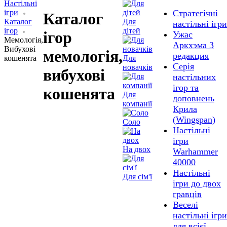
Настільні
ігри
Стратегічні
Каталог
Каталог
Для
настільні ігри
ігор
дітей
ігор
Ужас
Мемологія,
Аркхэма 3
Вибухові
мемологія,
редакция
кошенята
Для
Серія
новачків
вибухові
настільних
ігор та
кошенята
Для
доповнень
компанії
Крила
(Wingspan)
Соло
Настільні
ігри
На двох
Warhammer
40000
Настільні
Для сім'ї
ігри до двох
гравців
Веселі
настільні ігри
для всієї