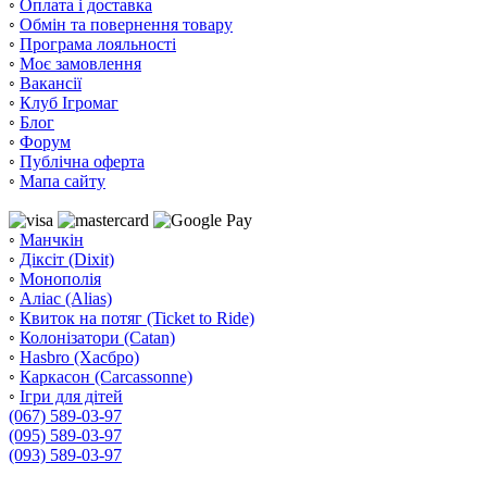
◦
Оплата і доставка
◦
Обмін та повернення товару
◦
Програма лояльності
◦
Моє замовлення
◦
Вакансії
◦
Клуб Ігромаг
◦
Блог
◦
Форум
◦
Публічна оферта
◦
Мапа сайту
◦
Манчкін
◦
Діксіт (Dixit)
◦
Монополія
◦
Аліас (Alias)
◦
Квиток на потяг (Ticket to Ride)
◦
Колонізатори (Catan)
◦
Hasbro (Хасбро)
◦
Каркасон (Carcassonne)
◦
Ігри для дітей
(067) 589-03-97
(095) 589-03-97
(093) 589-03-97