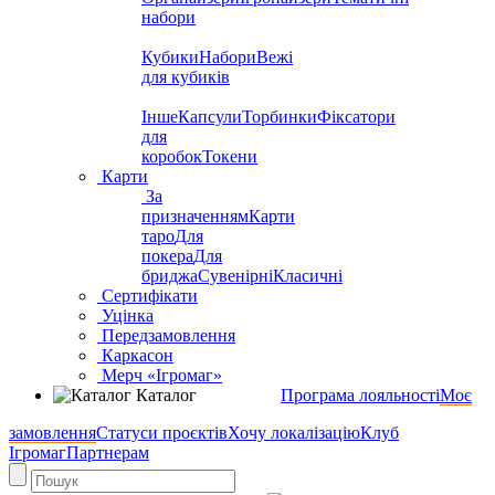
набори
Кубики
Набори
Вежі
для кубиків
Інше
Капсули
Торбинки
Фіксатори
для
коробок
Токени
Карти
За
призначенням
Карти
таро
Для
покера
Для
бриджа
Сувенірні
Класичні
Сертифікати
Уцінка
Передзамовлення
Каркасон
Мерч «Ігромаг»
Каталог
Програма лояльності
Моє
замовлення
Статуси проєктів
Хочу локалізацію
Клуб
Ігромаг
Партнерам