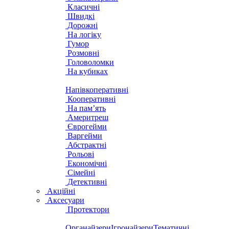
Класичні
Швидкі
Дорожні
На логіку
Гумор
Розмовні
Головоломки
На кубиках
Напівкоперативні
Кооперативні
На пам’ять
Америтреш
Єврогейми
Варгейми
Абстрактні
Рольові
Економічні
Сімейні
Детективні
Акційні
Аксесуари
Протектори
Органайзери
Ігронайзери
Тематичні