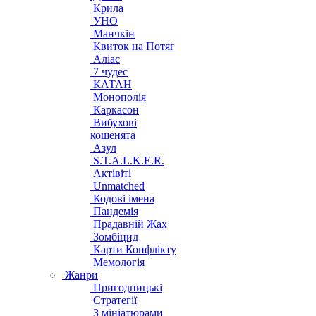
Крила
УНО
Манчкін
Квиток на Потяг
Аліас
7 чудес
КАТАН
Монополія
Каркасон
Вибухові
кошенята
Азул
S.T.A.L.K.E.R.
Актівіті
Unmatched
Кодові імена
Пандемія
Прадавній Жах
Зомбіцид
Карти Конфлікту
Мемологія
Жанри
Пригодницькі
Стратегії
З мініатюрами