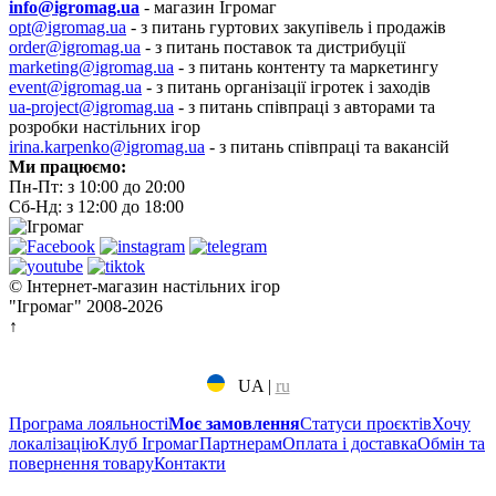
info@igromag.ua
- магазин Ігромаг
opt@igromag.ua
- з питань гуртових закупівель і продажів
order@igromag.ua
- з питань поставок та дистрибуції
marketing@igromag.ua
- з питань контенту та маркетингу
event@igromag.ua
- з питань організації ігротек і заходів
ua-project@igromag.ua
- з питань співпраці з авторами та
розробки настільних ігор
irina.karpenko@igromag.ua
- з питань співпраці та вакансій
Ми працюємо:
Пн-Пт: з 10:00 до 20:00
Сб-Нд: з 12:00 до 18:00
© Інтернет-магазин настільних ігор
"Ігромаг" 2008-2026
↑
UA
|
ru
Програма лояльності
Моє замовлення
Статуси проєктів
Хочу
локалізацію
Клуб Ігромаг
Партнерам
Оплата і доставка
Обмін та
повернення товару
Контакти