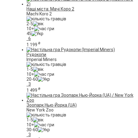
Наші міста: Мачі Коро 2
Machi Koro 2
2-5
10+
45
6
₴
1 199
Рудокопи
Imperial Miners
1-5
10+
20-60
3
₴
1 499
Зоопарк Нью-Йорка (UA)
New York Zoo
1-5
10+
30-60
3