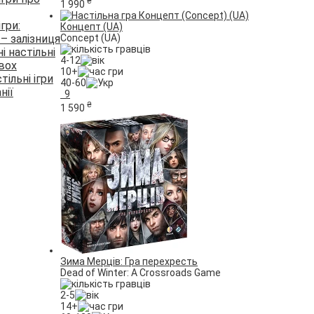
₴
1 990
ігри:
Концепт (UA)
– залізниця
Concept (UA)
і настільні
4-12
двох
10+
тільні ігри
40-60
нії
9
₴
1 590
Зима Мерців: Гра перехресть
Dead of Winter: A Crossroads Game
2-5
14+