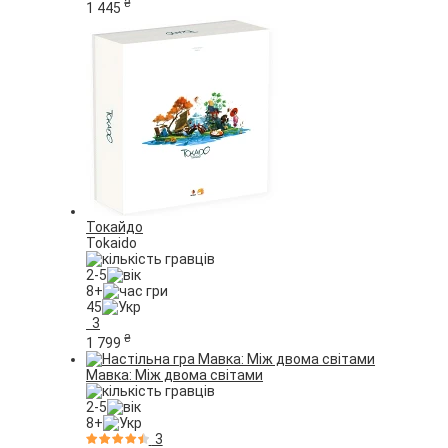
₴
1 445
Токайдо
Tokaido
2-5
8+
45
3
₴
1 799
Мавка: Між двома світами
2-5
8+
3