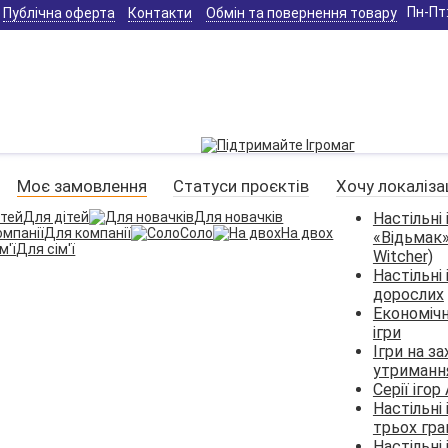
Пн-Пт:
Публічна оферта
Контакти
Обмін та повернення товару
Моє замовлення
Статуси проєктів
Хочу локаліза
Для дітей
Для новачків
Настільні 
Для компанії
Соло
На двох
«Відьмак»
Для сім'ї
Witcher)
Настільні 
дорослих
Економічн
ігри
Ігри на з
утриманн
Серії ігор 
Настільні 
трьох гра
Настільні 