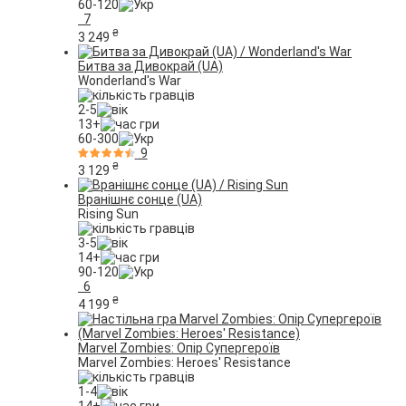
60-120
7
₴
3 249
Битва за Дивокрай (UA)
Wonderland's War
2-5
13+
60-300
9
₴
3 129
Вранішнє cонце (UA)
Rising Sun
3-5
14+
90-120
6
₴
4 199
Marvel Zombies: Опір Супергероїв
Marvel Zombies: Heroes' Resistance
1-4