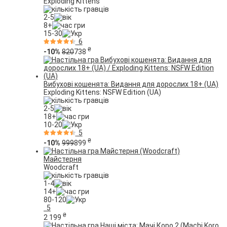
Exploding Kittens
2-5
8+
15-30
6
₴
-10%
820
738
Вибухові кошенята: Видання для дорослих 18+ (UA)
Exploding Kittens: NSFW Edition (UA)
2-5
18+
10-20
5
₴
-10%
999
899
Майстерня
Woodcraft
1-4
14+
80-120
5
₴
2 199