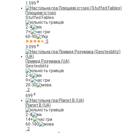
₴
1 599
Плюшеві історії
Stuffed Fables
2-4
7+
60-90
5
₴
3 099
Привид Розумака (UA)
Geistesblitz
2-6
9+
20-30
2
₴
699
Planet B (UA)
2-4
14+
60-180
2