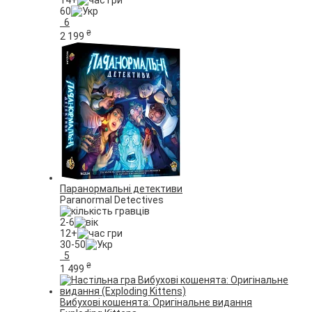
14+
60
6
₴
2 199
Паранормальні детективи
Paranormal Detectives
2-6
12+
30-50
5
₴
1 499
Вибухові кошенята: Оригінальне видання