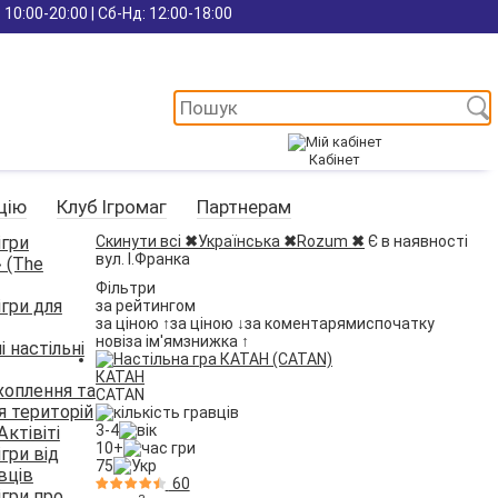
 10:00-20:00 | Сб-Нд: 12:00-18:00
Кабінет
цію
Клуб Ігромаг
Партнерам
ігри
Скинути всі
✖
Українська
✖
Rozum
✖
Є в наявності
вул. І.Франка
 (The
Фільтри
ігри для
за рейтингом
за ціною ↑
за ціною ↓
за коментарями
спочатку
нові
за ім'ям
знижка ↑
і настільні
КАТАН
ахоплення та
CATAN
я територій
3-4
Актівіті
10+
ігри від
75
вців
60
ігри про