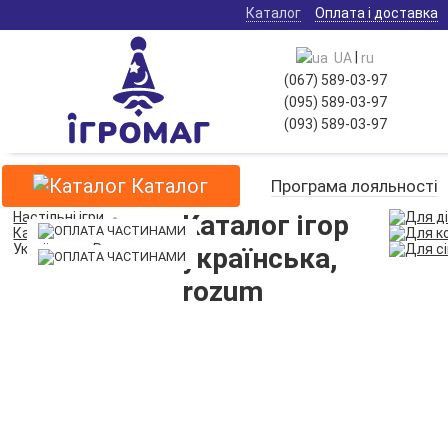
Каталог
Оплата і доставка
|
UA
ru
(067) 589-03-97
(095) 589-03-97
(093) 589-03-97
Каталог
Програма лояльності
Настільні ігри
Каталог ігор
НОВИНКА
ДОПОВНЕННЯ
ДОПОВНЕННЯ
Каталог ігор
Українська, Rozum
українська,
rozum