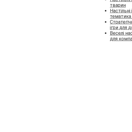
тварин
Настільні 
тематика 
Стратегічн
ігри для 
Веселі нас
для компа