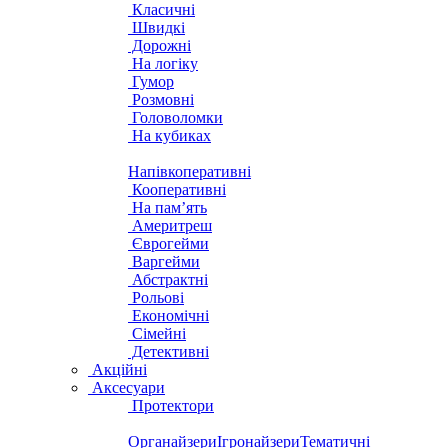
Класичні
Швидкі
Дорожні
На логіку
Гумор
Розмовні
Головоломки
На кубиках
Напівкоперативні
Кооперативні
На пам’ять
Америтреш
Єврогейми
Варгейми
Абстрактні
Рольові
Економічні
Сімейні
Детективні
Акційні
Аксесуари
Протектори
Органайзери
Ігронайзери
Тематичні