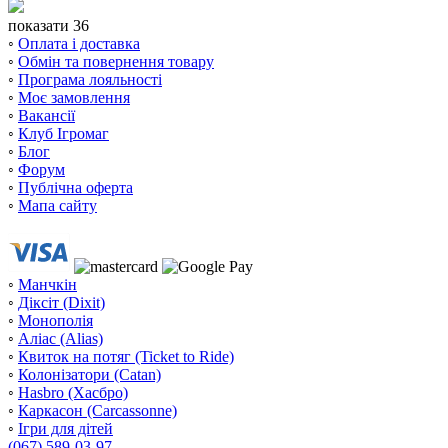
показати 36
◦
Оплата і доставка
◦
Обмін та повернення товару
◦
Програма лояльності
◦
Моє замовлення
◦
Вакансії
◦
Клуб Ігромаг
◦
Блог
◦
Форум
◦
Публічна оферта
◦
Мапа сайту
◦
Манчкін
◦
Діксіт (Dixit)
◦
Монополія
◦
Аліас (Alias)
◦
Квиток на потяг (Ticket to Ride)
◦
Колонізатори (Catan)
◦
Hasbro (Хасбро)
◦
Каркасон (Carcassonne)
◦
Ігри для дітей
(067) 589-03-97