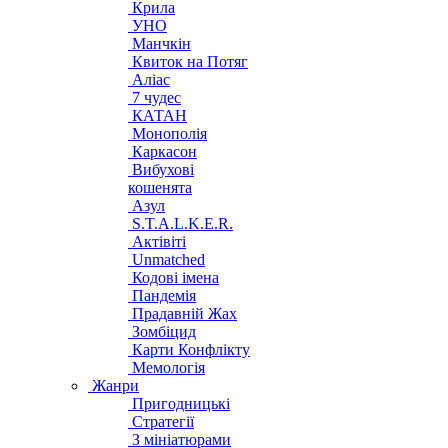
Крила
УНО
Манчкін
Квиток на Потяг
Аліас
7 чудес
КАТАН
Монополія
Каркасон
Вибухові
кошенята
Азул
S.T.A.L.K.E.R.
Актівіті
Unmatched
Кодові імена
Пандемія
Прадавній Жах
Зомбіцид
Карти Конфлікту
Мемологія
Жанри
Пригодницькі
Стратегії
З мініатюрами