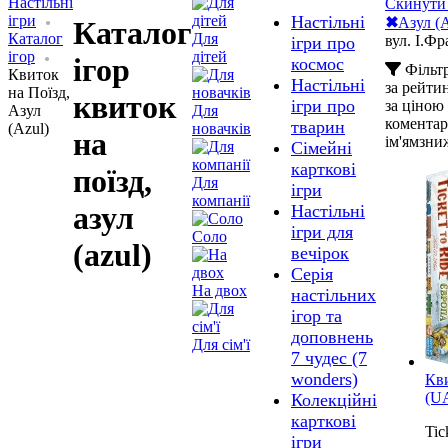
Настільні
Скинути 
ігри
Настільні
✖
Азул (A
Каталог
Каталог
Для
вул. І.Фр
ігри про
ігор
дітей
ігор
космос
Фільт
Квиток
Настільні
за рейт
на Поїзд,
квиток
ігри про
за ціною
Азул
Для
комента
тварин
(Azul)
новачків
на
ім'ям
зни
Сімейні
карткові
поїзд,
Для
ігри
компанії
азул
Настільні
ігри для
Соло
(azul)
вечірок
Серія
На двох
настільних
ігор та
доповнень
Для сім'ї
7 чудес (7
wonders)
Кви
(U
Колекційні
карткові
Tic
ігри