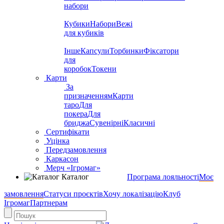
набори
Кубики
Набори
Вежі
для кубиків
Інше
Капсули
Торбинки
Фіксатори
для
коробок
Токени
Карти
За
призначенням
Карти
таро
Для
покера
Для
бриджа
Сувенірні
Класичні
Сертифікати
Уцінка
Передзамовлення
Каркасон
Мерч «Ігромаг»
Каталог
Програма лояльності
Моє
замовлення
Статуси проєктів
Хочу локалізацію
Клуб
Ігромаг
Партнерам