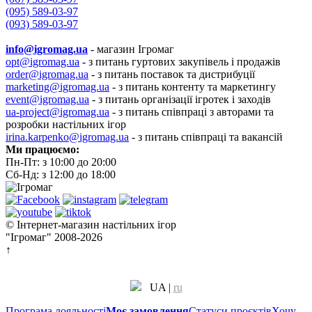
(095) 589-03-97
(093) 589-03-97
info@igromag.ua
- магазин Ігромаг
opt@igromag.ua
- з питань гуртових закупівель і продажів
order@igromag.ua
- з питань поставок та дистрибуції
marketing@igromag.ua
- з питань контенту та маркетингу
event@igromag.ua
- з питань організації ігротек і заходів
ua-project@igromag.ua
- з питань співпраці з авторами та
розробки настільних ігор
irina.karpenko@igromag.ua
- з питань співпраці та вакансій
Ми працюємо:
Пн-Пт: з 10:00 до 20:00
Сб-Нд: з 12:00 до 18:00
© Інтернет-магазин настільних ігор
"Ігромаг" 2008-2026
↑
UA
|
ru
Програма лояльності
Моє замовлення
Статуси проєктів
Хочу