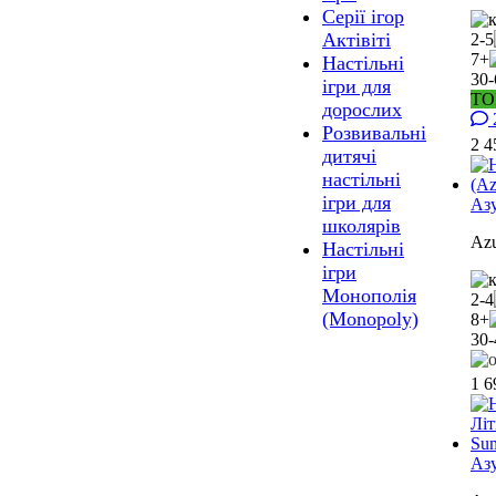
Серії ігор
Актівіті
2-5
7+
Настільні
30-
ігри для
ТО
дорослих
Розвивальні
2 
дитячі
настільні
ігри для
Азу
школярів
Az
Настільні
ігри
Монополія
2-4
(Monopoly)
8+
30-
1 
Азу