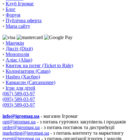
◦
Клуб Ігромаг
◦
Блог
◦
Форум
◦
Публічна оферта
◦
Мапа сайту
◦
Манчкін
◦
Діксіт (Dixit)
◦
Монополія
◦
Аліас (Alias)
◦
Квиток на потяг (Ticket to Ride)
◦
Колонізатори (Catan)
◦
Hasbro (Хасбро)
◦
Каркасон (Carcassonne)
◦
Ігри для дітей
(067) 589-03-97
(095) 589-03-97
(093) 589-03-97
info@igromag.ua
- магазин Ігромаг
opt@igromag.ua
- з питань гуртових закупівель і продажів
order@igromag.ua
- з питань поставок та дистрибуції
marketing@igromag.ua
- з питань контенту та маркетингу
event@igromag.ua
- з питань організації ігротек і заходів