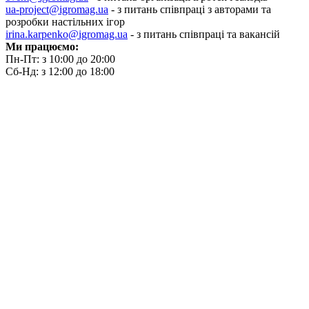
ua-project@igromag.ua
- з питань співпраці з авторами та
розробки настільних ігор
irina.karpenko@igromag.ua
- з питань співпраці та вакансій
Ми працюємо:
Пн-Пт: з 10:00 до 20:00
Сб-Нд: з 12:00 до 18:00