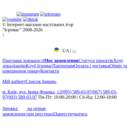
© Інтернет-магазин настільних ігор
"Ігромаг" 2008-2026
↑
UA
|
ru
Програма лояльності
Моє замовлення
Статуси проєктів
Хочу
локалізацію
Клуб Ігромаг
Партнерам
Оплата і доставка
Обмін та
повернення товару
Контакти
Мій кабінет
Cписок бажань
м. Київ, вул. Івана Франка, 12
(095) 589-03-97
(067) 589-03-
97
(093) 589-03-97
Пн-Пт: 10:00-20:00 | Сб-Нд: 12:00-18:00
7%
Знижка
на перше
замовлення при реєстрації
Зареєструватись