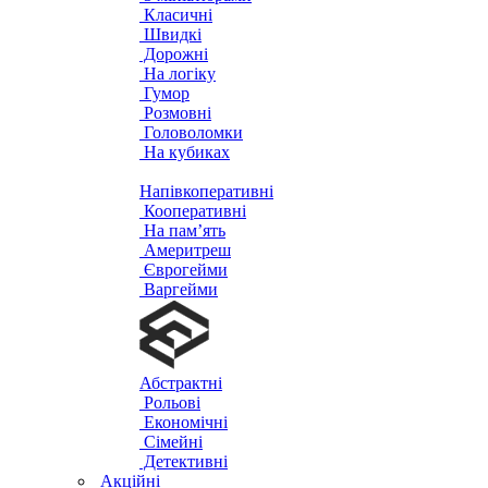
Класичні
Швидкі
Дорожні
На логіку
Гумор
Розмовні
Головоломки
На кубиках
Напівкоперативні
Кооперативні
На пам’ять
Америтреш
Єврогейми
Варгейми
Абстрактні
Рольові
Економічні
Сімейні
Детективні
Акційні