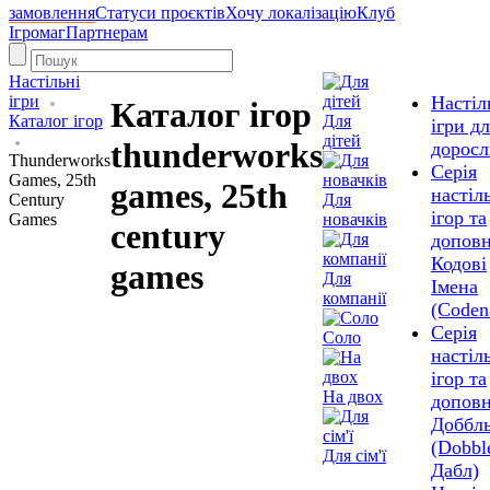
замовлення
Статуси проєктів
Хочу локалізацію
Клуб
Ігромаг
Партнерам
Настільні
ігри
Настіл
Каталог ігор
Каталог ігор
Для
ігри д
дітей
thunderworks
доросл
Thunderworks
Серія
Games, 25th
games, 25th
настіл
Century
Для
ігор та
Games
новачків
century
допов
Кодові
games
Для
Імена
компанії
(Coden
Серія
Соло
настіл
ігор та
На двох
допов
Доббл
(Dobbl
Для сім'ї
Дабл)