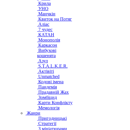
Крила
УНО
Манчкін
Квиток на Потяг
Аліас
7 чудес
КАТАН
Монополія
Каркасон
Вибухові
кошенята
Азул
S.T.A.L.K.E.R.
Актівіті
Unmatched
Кодові імена
Пандемія
Прадавній Жах
Зомбіцид
Карти Конфлікту
Мемологія
Жанри
Пригодницькі
Стратегії
З мініатюрами