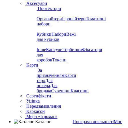
Аксесуари
Протектори
Органайзери
Ігронайзери
Тематичні
набори
Кубики
Набори
Вежі
для кубиків
Інше
Капсули
Торбинки
Фіксатори
для
коробок
Токени
Карти
За
призначенням
Карти
таро
Для
покера
Для
бриджа
Сувенірні
Класичні
Сертифікати
Уцінка
Передзамовлення
Каркасон
Мерч «Ігромаг»
Каталог
Програма лояльності
Моє