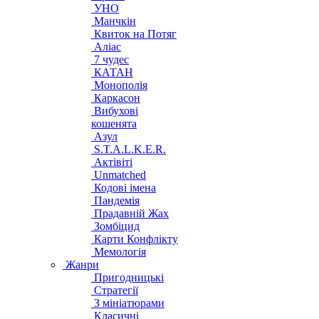
УНО
Манчкін
Квиток на Потяг
Аліас
7 чудес
КАТАН
Монополія
Каркасон
Вибухові
кошенята
Азул
S.T.A.L.K.E.R.
Актівіті
Unmatched
Кодові імена
Пандемія
Прадавній Жах
Зомбіцид
Карти Конфлікту
Мемологія
Жанри
Пригодницькі
Стратегії
З мініатюрами
Класичні