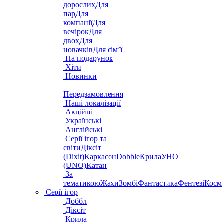
дорослих
Для
пар
Для
компанії
Для
вечірок
Для
двох
Для
новачків
Для сім’ї
На подарунок
Хіти
Новинки
Передзамовлення
Наші локалізації
Акційні
Українські
Англійські
Серії ігор та
світи
Діксіт
(Dixit)
Каркасон
Dobble
Крила
УНО
(UNO)
Катан
За
тематикою
Жахи
Зомбі
Фантастика
Фентезі
Косм
Серії ігор
Доббл
Діксіт
Крила