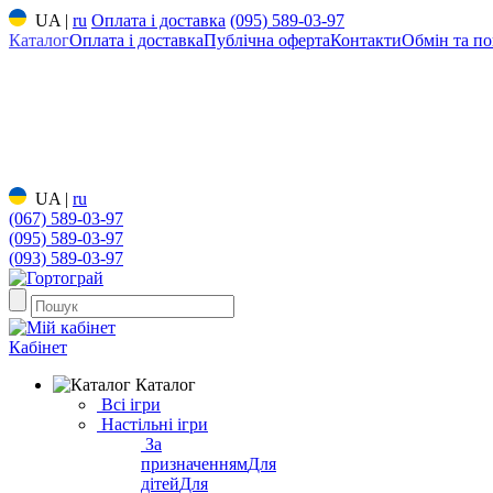
UA
|
ru
Оплата і доставка
(095) 589-03-97
Каталог
Оплата і доставка
Публічна оферта
Контакти
Обмін та по
UA
|
ru
(067) 589-03-97
(095) 589-03-97
(093) 589-03-97
Кабінет
Каталог
Всі ігри
Настільні ігри
За
призначенням
Для
дітей
Для