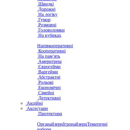
Швидкі
Дорожні
На логіку
Гумор
Розмовні
Головоломки
На кубиках
Напівкоперативні
Кооперативні
На пам’ять
Америтреш
Єврогейми
Варгейми
Абстрактні
Рольові
Економічні
Сімейні
Детективні
Акційні
Аксесуари
Протектори
Органайзери
Ігронайзери
Тематичні
набори