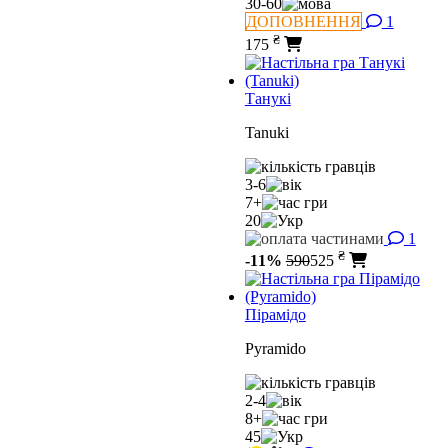
30-60
ДОПОВНЕННЯ
1
₴
175
Танукі
Tanuki
3-6
7+
20
1
₴
-11%
590
525
Пірамідо
Pyramido
2-4
8+
45