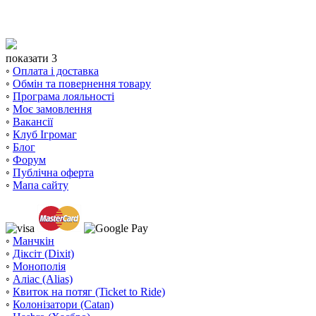
показати 3
◦
Оплата і доставка
◦
Обмін та повернення товару
◦
Програма лояльності
◦
Моє замовлення
◦
Вакансії
◦
Клуб Ігромаг
◦
Блог
◦
Форум
◦
Публічна оферта
◦
Мапа сайту
◦
Манчкін
◦
Діксіт (Dixit)
◦
Монополія
◦
Аліас (Alias)
◦
Квиток на потяг (Ticket to Ride)
◦
Колонізатори (Catan)