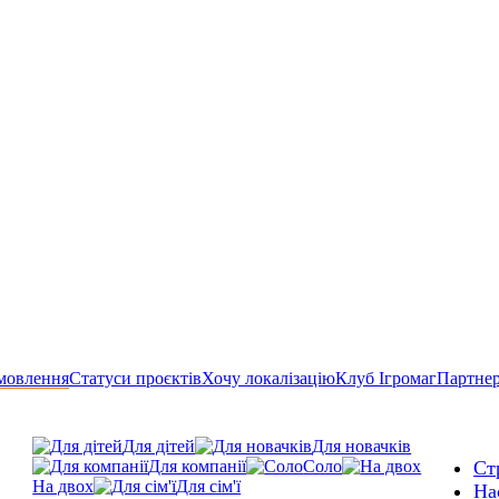
мовлення
Статуси проєктів
Хочу локалізацію
Клуб Ігромаг
Партне
Для дітей
Для новачків
Для компанії
Соло
Ст
На двох
Для сім'ї
На