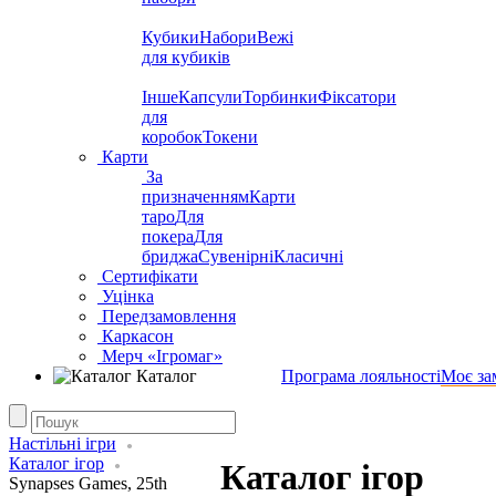
Кубики
Набори
Вежі
для кубиків
Інше
Капсули
Торбинки
Фіксатори
для
коробок
Токени
Карти
За
призначенням
Карти
таро
Для
покера
Для
бриджа
Сувенірні
Класичні
Сертифікати
Уцінка
Передзамовлення
Каркасон
Мерч «Ігромаг»
Каталог
Програма лояльності
Моє за
Настільні ігри
Каталог ігор
Каталог ігор
Synapses Games, 25th