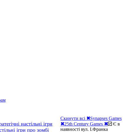
рам
Скинути всі
✖
Synapses Games
ратегічні настільні ігри
✖
25th Century Games
✖
Є в
наявності вул. І.Франка
стільні ігри про зомбі