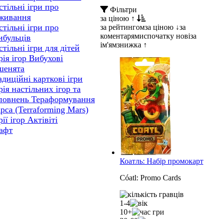
стільні ігри про
Фільтри
живання
за ціною ↑
стільні ігри про
за рейтингом
за ціною ↓
за
коментарями
спочатку нові
за
ибульців
ім'ям
знижка ↑
стільні ігри для дітей
рія ігор Вибухові
шенята
адиційні карткові ігри
рія настільних ігор та
повнень Тераформування
рса (Terraforming Mars)
ії ігор Актівіті
афт
Коатль: Набір промокарт
Cóatl: Promo Cards
1-4
10+