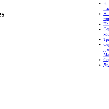
На
ви
es
На
пр
На
Се
ко
Тр
Се
до
Ма
Сер
Др