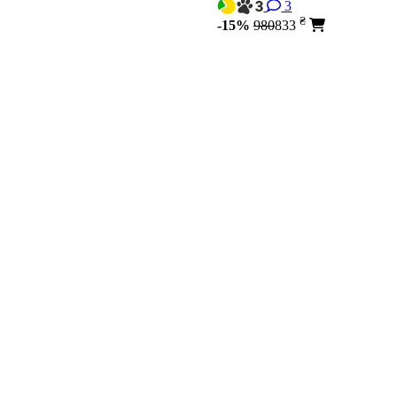
3
₴
-15%
980
833