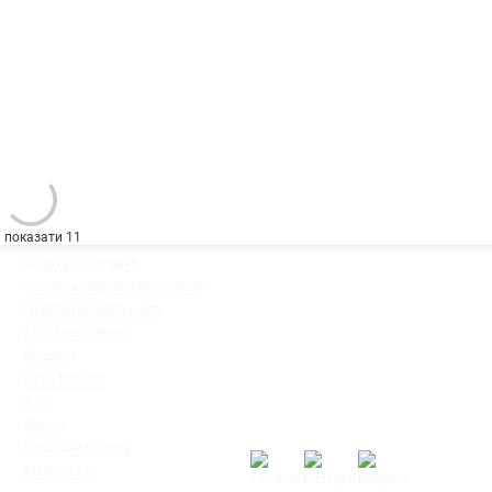
показати 11
◦
Оплата і доставка
Ми працюємо:
◦
Обмін та повернення товару
Пн-Пт: з 10:00 до 20:00
◦
Програма лояльності
Сб-Нд: з 12:00 до 18:00
◦
Моє замовлення
◦
Вакансії
◦
Клуб Ігромаг
◦
Блог
◦
Форум
◦
Публічна оферта
◦
Мапа сайту