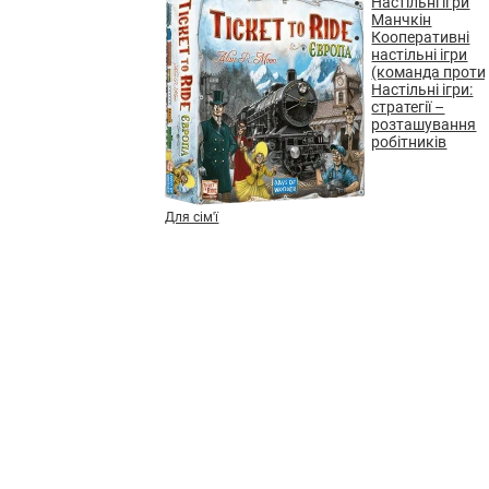
Настільні ігри
Манчкін
Кооперативні
настільні ігри
(команда проти 
Настільні ігри:
стратегії –
розташування
робітників
Для сім'ї