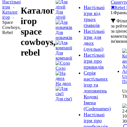
Настільні
Скинути
ігри
Настільні
✖
Rebel
Каталог
Каталог
Для
І.Франк
ігри від
ігор
дітей
ігор
трьох
Філь
Space
гравців
за рейт
Cowboys,
space
Настільні
за ціною
Rebel
Для
комента
ігри для
новачків
cowboys,
ім'ям
зн
двох
(дуельні)
rebel
Для
Настільні
компанії
ігри про
привидів
Соло
Серія
Un
настільних
По
На двох
ігор та
доповнень
Un
Th
Кодові
Для сім'ї
Імена
(Codenames)
2-
Настільні
10
ігри про
30
прибульців