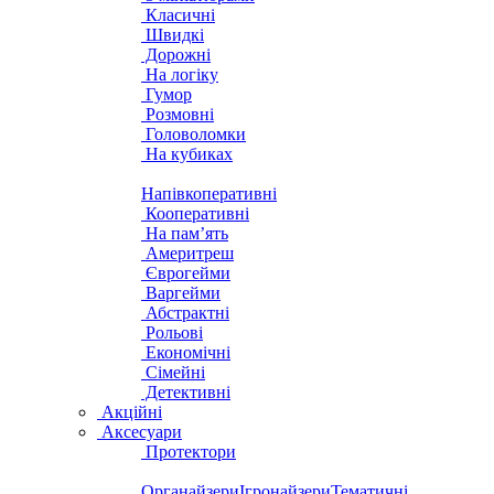
Класичні
Швидкі
Дорожні
На логіку
Гумор
Розмовні
Головоломки
На кубиках
Напівкоперативні
Кооперативні
На пам’ять
Америтреш
Єврогейми
Варгейми
Абстрактні
Рольові
Економічні
Сімейні
Детективні
Акційні
Аксесуари
Протектори
Органайзери
Ігронайзери
Тематичні