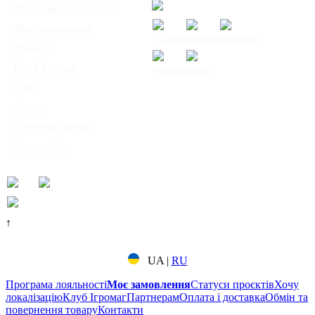
◦
Програма лояльності
◦
Моє замовлення
◦
Вакансії
◦
Клуб Ігромаг
◦
Блог
© Інтернет-магазин
◦
Форум
настільних ігор
◦
Публічна оферта
"Ігромаг" 2008-2026
◦
Мапа сайту
↑
UA
|
RU
Програма лояльності
Моє замовлення
Статуси проєктів
Хочу
локалізацію
Клуб Ігромаг
Партнерам
Оплата і доставка
Обмін та
повернення товару
Контакти