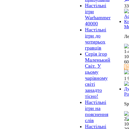
Настільні
3
ігри
Warhammer
40000
Me
Настільні
ігри до
Ле
чотирьох
гравців
1-
Серія ігор
10
Маленький
60
Світ. У
Д
цьому
чарівному
1 
світі
занадто
Ро
тісно!
Настільні
Sp
ігри на
пояснення
2
слів
10
Настільні