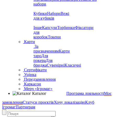
набори
Кубики
Набори
Вежі
для кубиків
Інше
Капсули
Торбинки
Фіксатори
для
коробок
Токени
Карти
За
призначенням
Карти
таро
Для
покера
Для
бриджа
Сувенірні
Класичні
Сертифікати
Уцінка
Передзамовлення
Каркасон
Мерч «Ігромаг»
Каталог
Програма лояльності
Моє
замовлення
Статуси проєктів
Хочу локалізацію
Клуб
Ігромаг
Партнерам