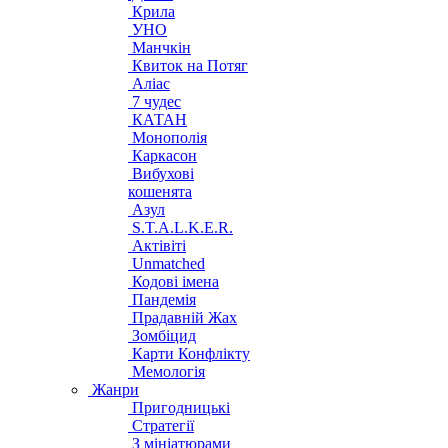
Крила
УНО
Манчкін
Квиток на Потяг
Аліас
7 чудес
КАТАН
Монополія
Каркасон
Вибухові
кошенята
Азул
S.T.A.L.K.E.R.
Актівіті
Unmatched
Кодові імена
Пандемія
Прадавній Жах
Зомбіцид
Карти Конфлікту
Мемологія
Жанри
Пригодницькі
Стратегії
З мініатюрами