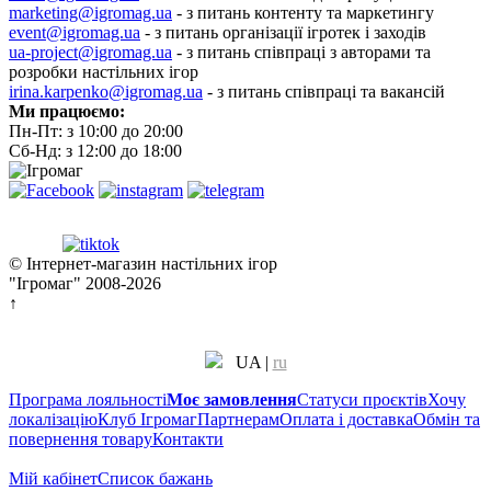
marketing@igromag.ua
- з питань контенту та маркетингу
event@igromag.ua
- з питань організації ігротек і заходів
ua-project@igromag.ua
- з питань співпраці з авторами та
розробки настільних ігор
irina.karpenko@igromag.ua
- з питань співпраці та вакансій
Ми працюємо:
Пн-Пт: з 10:00 до 20:00
Сб-Нд: з 12:00 до 18:00
© Інтернет-магазин настільних ігор
"Ігромаг" 2008-2026
↑
UA
|
ru
Програма лояльності
Моє замовлення
Статуси проєктів
Хочу
локалізацію
Клуб Ігромаг
Партнерам
Оплата і доставка
Обмін та
повернення товару
Контакти
Мій кабінет
Cписок бажань