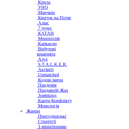
Крила
УНО
Манчкін
Квиток на Потяг
Аліас
7 чудес
КАТАН
Монополія
Каркасон
Вибухові
кошенята
Азул
S.T.A.L.K.E.R.
Актівіті
Unmatched
Кодові імена
Пандемія
Прадавній Жах
Зомбіцид
Карти Конфлікту
Мемологія
Жанри
Пригодницькі
Стратегії
З мініатюрами