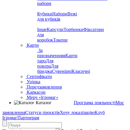
набори
Кубики
Набори
Вежі
для кубиків
Інше
Капсули
Торбинки
Фіксатори
для
коробок
Токени
Карти
За
призначенням
Карти
таро
Для
покера
Для
бриджа
Сувенірні
Класичні
Сертифікати
Уцінка
Передзамовлення
Каркасон
Мерч «Ігромаг»
Каталог
Програма лояльності
Моє
замовлення
Статуси проєктів
Хочу локалізацію
Клуб
Ігромаг
Партнерам