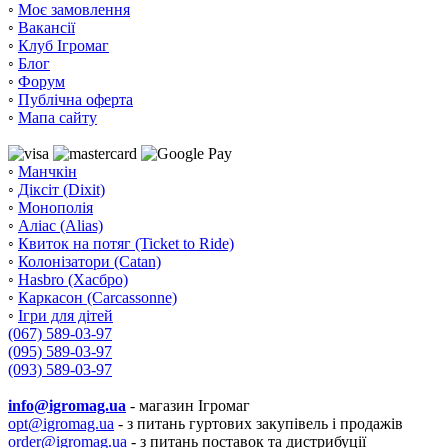
◦
Моє замовлення
◦
Вакансії
◦
Клуб Ігромаг
◦
Блог
◦
Форум
◦
Публічна оферта
◦
Мапа сайту
◦
Манчкін
◦
Діксіт (Dixit)
◦
Монополія
◦
Аліас (Alias)
◦
Квиток на потяг (Ticket to Ride)
◦
Колонізатори (Catan)
◦
Hasbro (Хасбро)
◦
Каркасон (Carcassonne)
◦
Ігри для дітей
(067) 589-03-97
(095) 589-03-97
(093) 589-03-97
info@igromag.ua
- магазин Ігромаг
opt@igromag.ua
- з питань гуртових закупівель і продажів
order@igromag.ua
- з питань поставок та дистрибуції