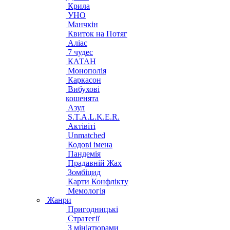
Крила
УНО
Манчкін
Квиток на Потяг
Аліас
7 чудес
КАТАН
Монополія
Каркасон
Вибухові
кошенята
Азул
S.T.A.L.K.E.R.
Актівіті
Unmatched
Кодові імена
Пандемія
Прадавній Жах
Зомбіцид
Карти Конфлікту
Мемологія
Жанри
Пригодницькі
Стратегії
З мініатюрами