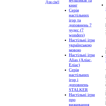
мультиків та
Для сім'ї
книг
Серія
настільних
ігор та
доповнень 7
чудес (7
wonders)
Настільні ігри
українською
мовою
Настільні ігри
Alias (Аліас,
Еліас)
Серія
настільних
ігор і
доповнень
STALKER
Настільні ігри
про
виживання