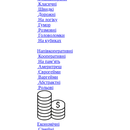
Класичні
Швидкі
Дорожні
На логіку
Гумор
Розмовні
Головоломки
На кубиках
Напівкоперативні
Кооперативні
На пам’ять
Америтреш
Єврогейми
Варгейми
Абстрактні
Рольові
Економічні
Сімейні