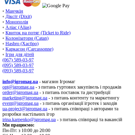
◦
Манчкін
◦
Діксіт (Dixit)
◦
Монополія
◦
Аліас (Alias)
◦
Квиток на потяг (Ticket to Ride)
◦
Колонізатори (Catan)
◦
Hasbro (Хасбро)
◦
Каркасон (Carcassonne)
◦
Ігри для дітей
(067) 589-03-97
(095) 589-03-97
(093) 589-03-97
info@igromag.ua
- магазин Ігромаг
opt@igromag.ua
- з питань гуртових закупівель і продажів
order@igromag.ua
- з питань поставок та дистрибуції
marketing@igromag.ua
- з питань контенту та маркетингу
event@igromag.ua
- з питань організації ігротек і заходів
ua-project@igromag.ua
- з питань співпраці з авторами та
розробки настільних ігор
irina.karpenko@igromag.ua
- з питань співпраці та вакансій
Ми працюємо:
Пн-Пт: з 10:00 до 20:00