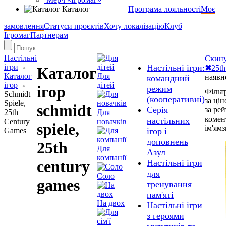
Каталог
Програма лояльності
Моє
замовлення
Статуси проєктів
Хочу локалізацію
Клуб
Ігромаг
Партнерам
Настільні
Скину
ігри
Настільні ігри:
✖
25t
Каталог
Каталог
Для
наявно
командний
ігор
дітей
ігор
режим
Фільт
Schmidt
(кооперативні)
за ці
Spiele,
schmidt
Серія
за ре
25th
Для
комен
настільних
Century
новачків
spiele,
ім'ям
з
Games
ігор і
доповнень
25th
Для
Азул
компанії
century
Настільні ігри
для
Соло
games
тренування
пам'яті
На двох
Настільні ігри
з героями