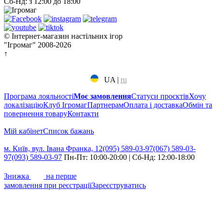
Сб-Нд: з 12:00 до 18:00
© Інтернет-магазин настільних ігор
"Ігромаг" 2008-2026
↑
UA
|
ru
Програма лояльності
Моє замовлення
Статуси проєктів
Хочу
локалізацію
Клуб Ігромаг
Партнерам
Оплата і доставка
Обмін та
повернення товару
Контакти
Мій кабінет
Cписок бажань
м. Київ, вул. Івана Франка, 12
(095) 589-03-97
(067) 589-03-
97
(093) 589-03-97
Пн-Пт: 10:00-20:00 | Сб-Нд: 12:00-18:00
7%
Знижка
на перше
замовлення при реєстрації
Зареєструватись