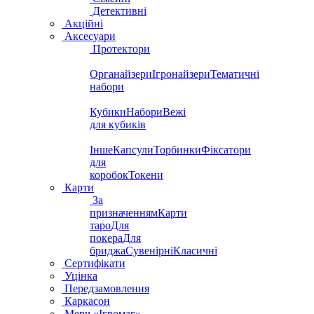
Детективні
Акційні
Аксесуари
Протектори
Органайзери
Ігронайзери
Тематичні
набори
Кубики
Набори
Вежі
для кубиків
Інше
Капсули
Торбинки
Фіксатори
для
коробок
Токени
Карти
За
призначенням
Карти
таро
Для
покера
Для
бриджа
Сувенірні
Класичні
Сертифікати
Уцінка
Передзамовлення
Каркасон
Мерч «Ігромаг»