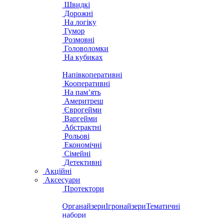
Швидкі
Дорожні
На логіку
Гумор
Розмовні
Головоломки
На кубиках
Напівкоперативні
Кооперативні
На пам’ять
Америтреш
Єврогейми
Варгейми
Абстрактні
Рольові
Економічні
Сімейні
Детективні
Акційні
Аксесуари
Протектори
Органайзери
Ігронайзери
Тематичні
набори