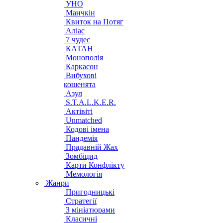
УНО
Манчкін
Квиток на Потяг
Аліас
7 чудес
КАТАН
Монополія
Каркасон
Вибухові
кошенята
Азул
S.T.A.L.K.E.R.
Актівіті
Unmatched
Кодові імена
Пандемія
Прадавній Жах
Зомбіцид
Карти Конфлікту
Мемологія
Жанри
Пригодницькі
Стратегії
З мініатюрами
Класичні