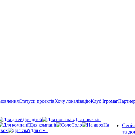
мовлення
Статуси проєктів
Хочу локалізацію
Клуб Ігромаг
Партне
Для дітей
Для новачків
Для компанії
Соло
На
Серія
двох
Для сім'ї
та до