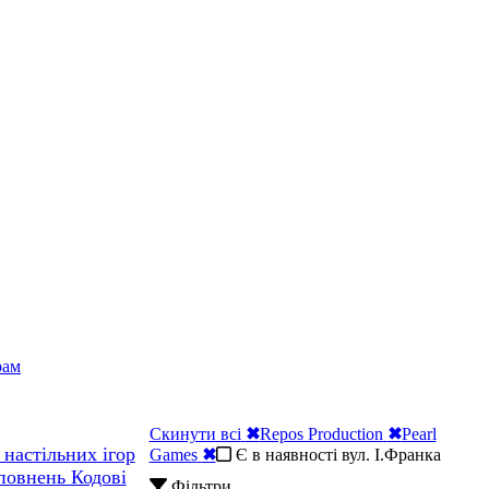
рам
Скинути всі
✖
Repos Production
✖
Pearl
 настільних ігор
Games
✖
Є в наявності вул. І.Франка
повнень Кодові
Фільтри