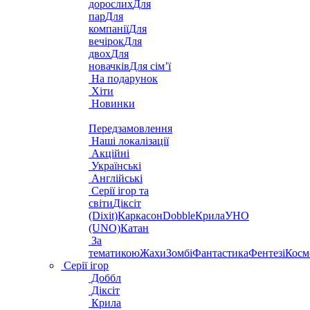
дорослих
Для
пар
Для
компанії
Для
вечірок
Для
двох
Для
новачків
Для сім’ї
На подарунок
Хіти
Новинки
Передзамовлення
Наші локалізації
Акційні
Українські
Англійські
Серії ігор та
світи
Діксіт
(Dixit)
Каркасон
Dobble
Крила
УНО
(UNO)
Катан
За
тематикою
Жахи
Зомбі
Фантастика
Фентезі
Косм
Серії ігор
Доббл
Діксіт
Крила