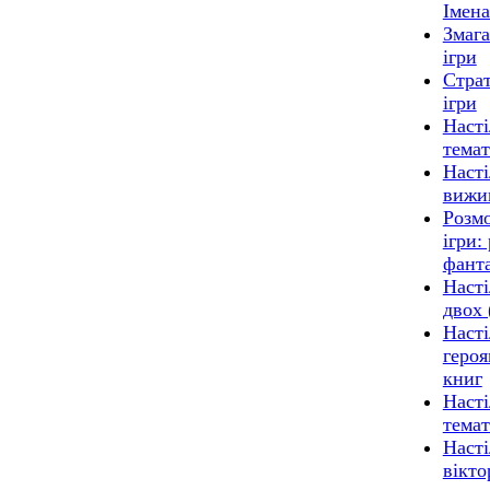
Імена
Змага
ігри
Страт
ігри
Насті
темат
Насті
вижи
Розмо
ігри:
фанта
Насті
двох 
Насті
героя
книг
Насті
темат
Насті
вікто