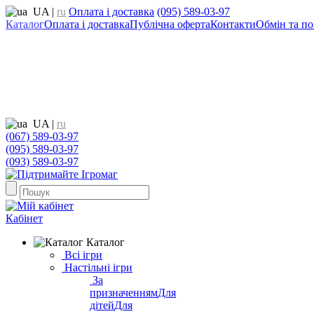
UA
|
ru
Оплата і доставка
(095) 589-03-97
Каталог
Оплата і доставка
Публічна оферта
Контакти
Обмін та по
UA
|
ru
(067) 589-03-97
(095) 589-03-97
(093) 589-03-97
Кабінет
Каталог
Всі ігри
Настільні ігри
За
призначенням
Для
дітей
Для