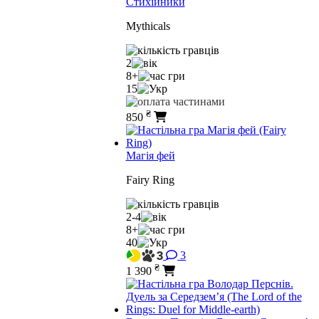
Стихійники
Mythicals
2
8+
15
₴
850
Магія фей
Fairy Ring
2-4
8+
40
3
₴
1 390