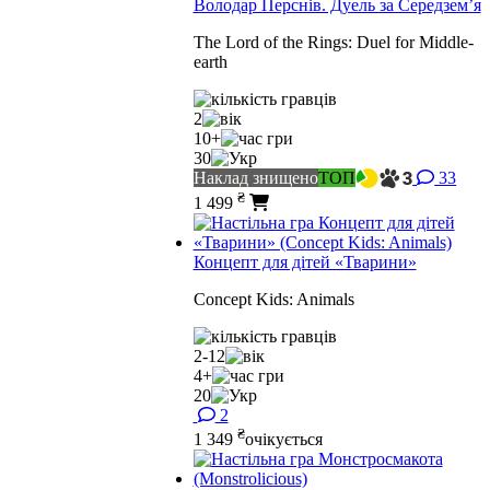
Володар Перснів. Дуель за Середземʼя
The Lord of the Rings: Duel for Middle-
earth
2
10+
30
Наклад знищено
ТОП
33
₴
1 499
Концепт для дітей «Тварини»
Concept Kids: Animals
2-12
4+
20
2
₴
1 349
очікується