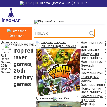
UA
|
ru
Оплата і доставка
(095) 589-03-97
Каталог
Настільні
Каталог
Для дітей
Настільні ігри
С
ігри
R
Для новачків
для
Каталог
ігор red
C
дошкільнят
ігор
н
Абстрактні
Red
raven
І
настільні ігри
Raven
Ф
Настільні ігри
Games,
games,
з
Geekach
25th
з
Century
25th
Games
↓
Games
Настільні ігри:
к
century
командний
н
режим
games
(кооперативні)
Психологічні
настільні ігри
Настільні ігри
С
Для компанії
Соло
в дорогу
Н
Серії ігор
в