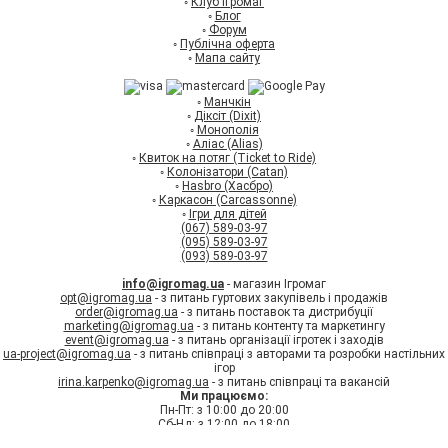
◦
Клуб Ігромаг
◦
Блог
◦
Форум
◦
Публічна оферта
◦
Мапа сайту
◦
Манчкін
◦
Діксіт (Dixit)
◦
Монополія
◦
Аліас (Alias)
◦
Квиток на потяг (Ticket to Ride)
◦
Колонізатори (Catan)
◦
Hasbro (Хасбро)
◦
Каркасон (Carcassonne)
◦
Ігри для дітей
(067) 589-03-97
(095) 589-03-97
(093) 589-03-97
info@igromag.ua
- магазин Ігромаг
opt@igromag.ua
- з питань гуртових закупівель і продажів
order@igromag.ua
- з питань поставок та дистрибуції
marketing@igromag.ua
- з питань контенту та маркетингу
event@igromag.ua
- з питань організації ігротек і заходів
ua-project@igromag.ua
- з питань співпраці з авторами та розробки настільних
ігор
irina.karpenko@igromag.ua
- з питань співпраці та вакансій
Ми працюємо:
Пн-Пт: з 10:00 до 20:00
Сб-Нд: з 12:00 до 18:00
7%
Знижка
на перше