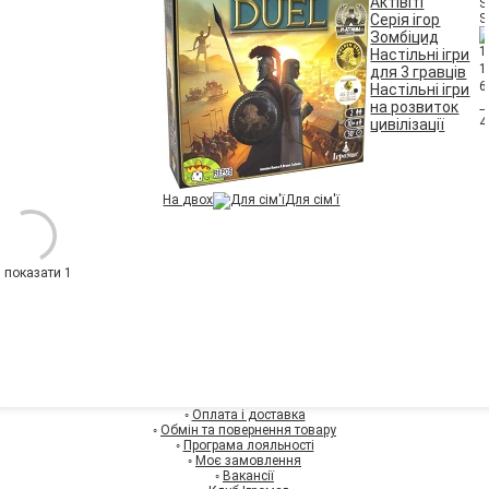
Актівіті
S
Серія ігор
S
Зомбіцид
1
Настільні ігри
1
для 3 гравців
6
Настільні ігри
на розвиток
4
цивілізації
На двох
Для сім'ї
показати 1
◦
Оплата і доставка
◦
Обмін та повернення товару
◦
Програма лояльності
◦
Моє замовлення
◦
Вакансії