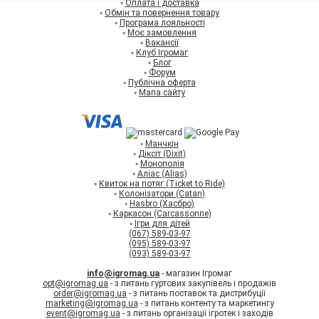
◦
Оплата і доставка
◦
Обмін та повернення товару
◦
Програма лояльності
◦
Моє замовлення
◦
Вакансії
◦
Клуб Ігромаг
◦
Блог
◦
Форум
◦
Публічна оферта
◦
Мапа сайту
◦
Манчкін
◦
Діксіт (Dixit)
◦
Монополія
◦
Аліас (Alias)
◦
Квиток на потяг (Ticket to Ride)
◦
Колонізатори (Catan)
◦
Hasbro (Хасбро)
◦
Каркасон (Carcassonne)
◦
Ігри для дітей
(067) 589-03-97
(095) 589-03-97
(093) 589-03-97
info@igromag.ua
- магазин Ігромаг
opt@igromag.ua
- з питань гуртових закупівель і продажів
order@igromag.ua
- з питань поставок та дистрибуції
marketing@igromag.ua
- з питань контенту та маркетингу
event@igromag.ua
- з питань організації ігротек і заходів