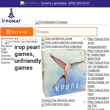
UA
|
ru
Оплата і доставка
(095) 589-03-97
Каталог
Настільні
Каталог
Для дітей
Настільні ігр
ігри
Для новачків
для
Каталог
ігор pearl
Для компанії
дошкільнят
ігор
Настільні ігр
Pearl
games,
в тематиці
Games,
фентезі
Unfriendly
unfriendly
Настільні ігр
Games
games
до чотирьох
гравців
Настільні ігр
з героями
мультиків та
книг
Настільні ігр
про
середньовіч
Соло
На двох
Настільні ігр
Для сім'ї
по Грі
Престолів