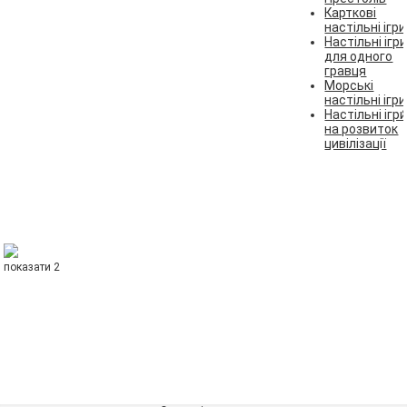
Карткові
настільні ігри
Настільні ігр
для одного
гравця
Морські
настільні ігри
Настільні ігр
на розвиток
цивілізації
показати 2