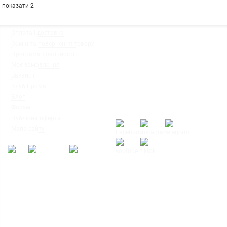
показати 2
◦
Оплата і доставка
Ми працюємо:
◦
Обмін та повернення товару
Пн-Пт: з 10:00 до 20:00
◦
Програма лояльності
Сб-Нд: з 12:00 до 18:00
◦
Моє замовлення
◦
Вакансії
◦
Клуб Ігромаг
◦
Блог
◦
Форум
◦
Публічна оферта
◦
Мапа сайту
© Інтернет-магазин настільних ігор
"Ігромаг" 2008-2026