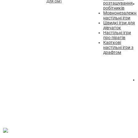
Для сім'ї
розташування
робітників
Мовнонезалежні
настільні ігри
Швидкі ігри для
дівчаток
Настільні ігри
про піратів
Карткові
настільні ігри з
драфтом