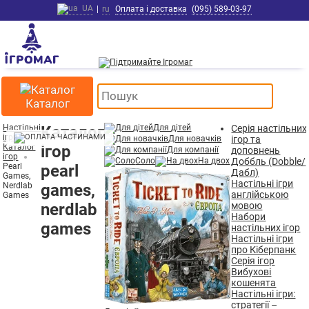
UA
|
ru
Оплата і доставка
(095) 589-03-97
Каталог
Настільні
Каталог
Для дітей
Серія настільних
ігри
Для новачків
ігор та
Каталог
ігор
Для компанії
доповнень
ігор
Соло
На двох
Доббль (Dobble/
Pearl
pearl
Дабл)
Games,
Настільні ігри
Nerdlab
games,
англійською
Games
nerdlab
мовою
Набори
games
настільних ігор
Настільні ігри
про Кіберпанк
Серія ігор
Вибухові
кошенята
Настільні ігри:
стратегії –