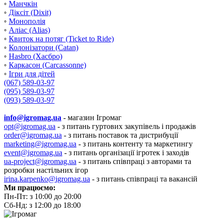
◦
Манчкін
◦
Діксіт (Dixit)
◦
Монополія
◦
Аліас (Alias)
◦
Квиток на потяг (Ticket to Ride)
◦
Колонізатори (Catan)
◦
Hasbro (Хасбро)
◦
Каркасон (Carcassonne)
◦
Ігри для дітей
(067) 589-03-97
(095) 589-03-97
(093) 589-03-97
info@igromag.ua
- магазин Ігромаг
opt@igromag.ua
- з питань гуртових закупівель і продажів
order@igromag.ua
- з питань поставок та дистрибуції
marketing@igromag.ua
- з питань контенту та маркетингу
event@igromag.ua
- з питань організації ігротек і заходів
ua-project@igromag.ua
- з питань співпраці з авторами та
розробки настільних ігор
irina.karpenko@igromag.ua
- з питань співпраці та вакансій
Ми працюємо:
Пн-Пт: з 10:00 до 20:00
Сб-Нд: з 12:00 до 18:00