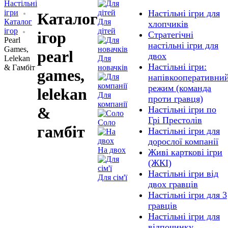
Настільні
ігри
Настільні ігри для
Каталог
Каталог
Для
хлопчиків
ігор
дітей
ігор
Стратегічні
Pearl
настільні ігри для
Games,
pearl
двох
Lelekan
Для
Настільні ігри:
& Гамбіт
новачків
games,
напівкооперативни
режим (команда
lelekan
Для
проти гравця)
компанії
&
Настільні ігри по
Грі Престолів
Соло
гамбіт
Настільні ігри для
дорослої компанії
На двох
Живі карткові ігри
(ЖКІ)
Настільні ігри від
Для сім'ї
двох гравців
Настільні ігри для 3
гравців
Настільні ігри для
відпочинку