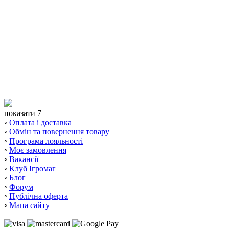
показати 7
◦
Оплата і доставка
◦
Обмін та повернення товару
◦
Програма лояльності
◦
Моє замовлення
◦
Вакансії
◦
Клуб Ігромаг
◦
Блог
◦
Форум
◦
Публічна оферта
◦
Мапа сайту