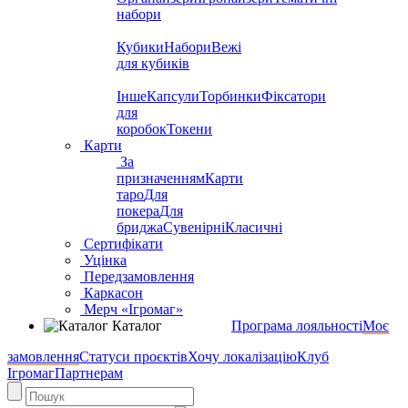
набори
Кубики
Набори
Вежі
для кубиків
Інше
Капсули
Торбинки
Фіксатори
для
коробок
Токени
Карти
За
призначенням
Карти
таро
Для
покера
Для
бриджа
Сувенірні
Класичні
Сертифікати
Уцінка
Передзамовлення
Каркасон
Мерч «Ігромаг»
Каталог
Програма лояльності
Моє
замовлення
Статуси проєктів
Хочу локалізацію
Клуб
Ігромаг
Партнерам