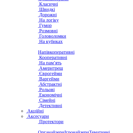
Класичні
Швидкі
Дорожні
На логіку
Гумор
Розмовні
Головоломки
На кубиках
Напівкоперативні
Кооперативні
На пам’ять
Америтреш
Єврогейми
Варгейми
Абстрактні
Рольові
Економічні
Сімейні
Детективні
Акційні
Аксесуари
Протектори
Органайзери
Ігронайзери
Тематичні