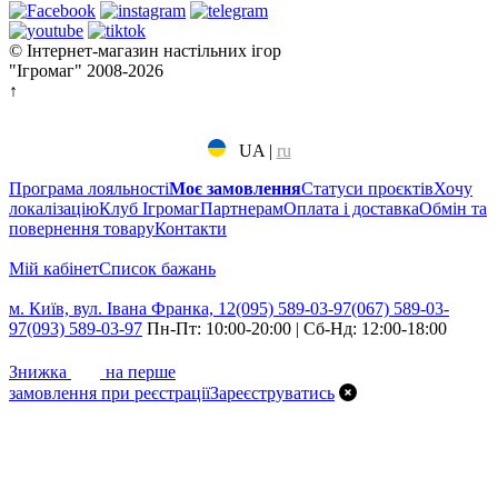
© Інтернет-магазин настільних ігор
"Ігромаг" 2008-2026
↑
UA
|
ru
Програма лояльності
Моє замовлення
Статуси проєктів
Хочу
локалізацію
Клуб Ігромаг
Партнерам
Оплата і доставка
Обмін та
повернення товару
Контакти
Мій кабінет
Cписок бажань
м. Київ, вул. Івана Франка, 12
(095) 589-03-97
(067) 589-03-
97
(093) 589-03-97
Пн-Пт: 10:00-20:00 | Сб-Нд: 12:00-18:00
7%
Знижка
на перше
замовлення при реєстрації
Зареєструватись