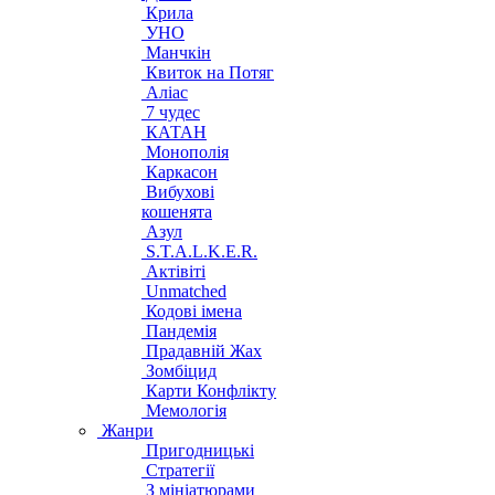
Крила
УНО
Манчкін
Квиток на Потяг
Аліас
7 чудес
КАТАН
Монополія
Каркасон
Вибухові
кошенята
Азул
S.T.A.L.K.E.R.
Актівіті
Unmatched
Кодові імена
Пандемія
Прадавній Жах
Зомбіцид
Карти Конфлікту
Мемологія
Жанри
Пригодницькі
Стратегії
З мініатюрами