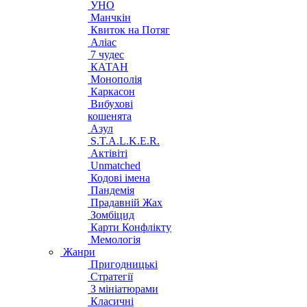
УНО
Манчкін
Квиток на Потяг
Аліас
7 чудес
КАТАН
Монополія
Каркасон
Вибухові
кошенята
Азул
S.T.A.L.K.E.R.
Актівіті
Unmatched
Кодові імена
Пандемія
Прадавній Жах
Зомбіцид
Карти Конфлікту
Мемологія
Жанри
Пригодницькі
Стратегії
З мініатюрами
Класичні