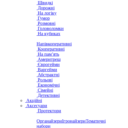
Швидкі
Дорожні
На логіку
Гумор
Розмовні
Головоломки
На кубиках
Напівкоперативні
Кооперативні
На пам’ять
Америтреш
Єврогейми
Варгейми
Абстрактні
Рольові
Економічні
Сімейні
Детективні
Акційні
Аксесуари
Протектори
Органайзери
Ігронайзери
Тематичні
набори