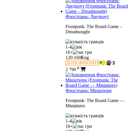
Фростпанк: Дредноут
Frostpunk: The Board Game –
Dreadnought
1-4
16+
120-160
E
ng
ДОПОВНЕННЯ
₴
2 790
Фростпанк: Мініатюри
Frostpunk: The Board Game —
Miniatures
1-4
16+