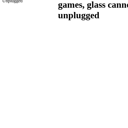
Unplugged
games, glass can
unplugged