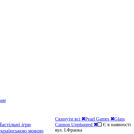
рам
Скинути всі
✖
Pearl Games
✖
Glass
Настільні ігри
Cannon Unplugged
✖
Є в наявності
вул. І.Франка
українською мовою