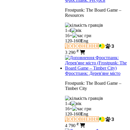
Фростпанк: Ресурси
Frostpunk: The Board Game –
Resources
1-4
16+
120-160
E
ng
ДОПОВНЕННЯ
₴
3 290
Фростпанк: Дерев'яне місто
Frostpunk: The Board Game –
Timber City
1-4
16+
120-160
E
ng
ДОПОВНЕННЯ
₴
4 790