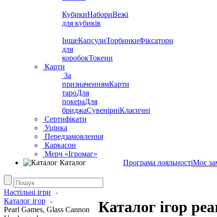
Кубики
Набори
Вежі
для кубиків
Інше
Капсули
Торбинки
Фіксатори
для
коробок
Токени
Карти
За
призначенням
Карти
таро
Для
покера
Для
бриджа
Сувенірні
Класичні
Сертифікати
Уцінка
Передзамовлення
Каркасон
Мерч «Ігромаг»
Каталог
Програма лояльності
Моє за
Настільні ігри
Каталог ігор
Каталог ігор pea
Pearl Games, Glass Cannon