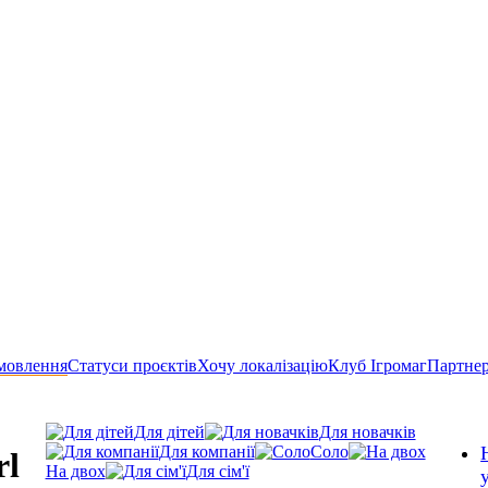
мовлення
Статуси проєктів
Хочу локалізацію
Клуб Ігромаг
Партне
Для дітей
Для новачків
Для компанії
Соло
rl
На двох
Для сім'ї