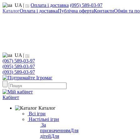
UA
|
ru
Оплата і доставка
(095) 589-03-97
Каталог
Оплата і доставка
Публічна оферта
Контакти
Обмін та по
UA
|
ru
(067) 589-03-97
(095) 589-03-97
(093) 589-03-97
Кабінет
Каталог
Всі ігри
Настільні ігри
За
призначенням
Для
дітей
Для