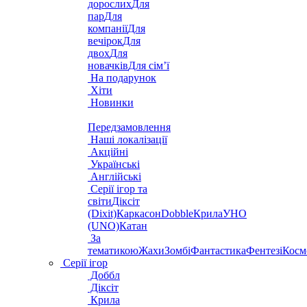
дорослих
Для
пар
Для
компанії
Для
вечірок
Для
двох
Для
новачків
Для сім’ї
На подарунок
Хіти
Новинки
Передзамовлення
Наші локалізації
Акційні
Українські
Англійські
Серії ігор та
світи
Діксіт
(Dixit)
Каркасон
Dobble
Крила
УНО
(UNO)
Катан
За
тематикою
Жахи
Зомбі
Фантастика
Фентезі
Косм
Серії ігор
Доббл
Діксіт
Крила