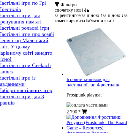
Настільні ігри по Грі
Фільтри
Престолів
спочатку нові
Настільні ігри для
за рейтингом
за ціною ↑
за ціною ↓
за
коментарями
за ім'ям
знижка ↑
тренування пам'яті
Настільні рольові ігри
Настільні ігри про зомбі
Серія ігор Маленький
Світ. У цьому
чарівному світі занадто
тісно!
Настільні ігри Geekach
Games
Настільні ігри із
Ігровий килимок для
завданнями
настільної гри Фростпанк
Набори настільних ігор
Frostpunk playmat
Настільні ігри для 3
гравців
₴
2 790