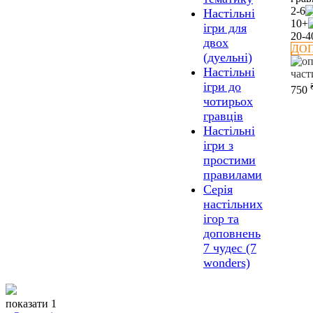
2-6
Настільні
10+
ігри для
20-4
двох
ДО
(дуельні)
Настільні
ігри до
750
чотирьох
гравців
Настільні
ігри з
простими
правилами
Серія
настільних
ігор та
доповнень
7 чудес (7
wonders)
показати 1