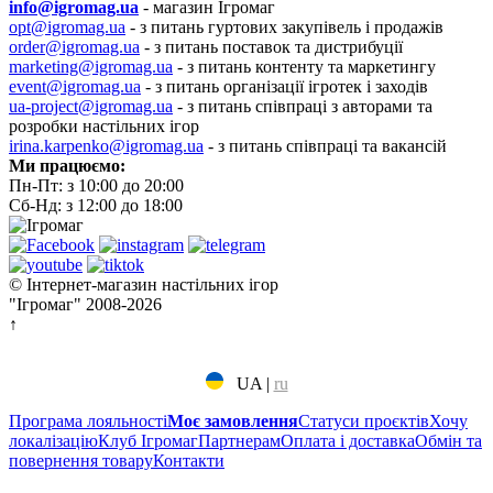
info@igromag.ua
- магазин Ігромаг
opt@igromag.ua
- з питань гуртових закупівель і продажів
order@igromag.ua
- з питань поставок та дистрибуції
marketing@igromag.ua
- з питань контенту та маркетингу
event@igromag.ua
- з питань організації ігротек і заходів
ua-project@igromag.ua
- з питань співпраці з авторами та
розробки настільних ігор
irina.karpenko@igromag.ua
- з питань співпраці та вакансій
Ми працюємо:
Пн-Пт: з 10:00 до 20:00
Сб-Нд: з 12:00 до 18:00
© Інтернет-магазин настільних ігор
"Ігромаг" 2008-2026
↑
UA
|
ru
Програма лояльності
Моє замовлення
Статуси проєктів
Хочу
локалізацію
Клуб Ігромаг
Партнерам
Оплата і доставка
Обмін та
повернення товару
Контакти