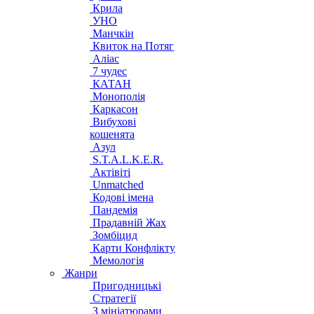
Крила
УНО
Манчкін
Квиток на Потяг
Аліас
7 чудес
КАТАН
Монополія
Каркасон
Вибухові
кошенята
Азул
S.T.A.L.K.E.R.
Актівіті
Unmatched
Кодові імена
Пандемія
Прадавній Жах
Зомбіцид
Карти Конфлікту
Мемологія
Жанри
Пригодницькі
Стратегії
З мініатюрами