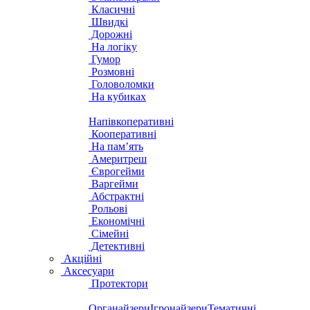
Класичні
Швидкі
Дорожні
На логіку
Гумор
Розмовні
Головоломки
На кубиках
Напівкоперативні
Кооперативні
На пам’ять
Америтреш
Єврогейми
Варгейми
Абстрактні
Рольові
Економічні
Сімейні
Детективні
Акційні
Аксесуари
Протектори
Органайзери
Ігронайзери
Тематичні