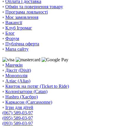
◦
Оплата і доставка
◦
Обмін та повернення товару
◦
Програма лояльності
◦
Моє замовлення
◦
Вакансії
◦
Клуб Ігромаг
◦
Блог
◦
Форум
◦
Публічна оферта
◦
Мапа сайту
◦
Манчкін
◦
Діксіт (Dixit)
◦
Монополія
◦
Аліас (Alias)
◦
Квиток на потяг (Ticket to Ride)
◦
Колонізатори (Catan)
◦
Hasbro (Хасбро)
◦
Каркасон (Carcassonne)
◦
Ігри для дітей
(067) 589-03-97
(095) 589-03-97
(093) 589-03-97