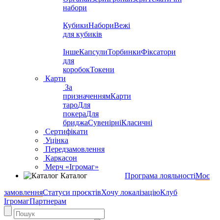
набори
Кубики
Набори
Вежі
для кубиків
Інше
Капсули
Торбинки
Фіксатори
для
коробок
Токени
Карти
За
призначенням
Карти
таро
Для
покера
Для
бриджа
Сувенірні
Класичні
Сертифікати
Уцінка
Передзамовлення
Каркасон
Мерч «Ігромаг»
Каталог
Програма лояльності
Моє
замовлення
Статуси проєктів
Хочу локалізацію
Клуб
Ігромаг
Партнерам