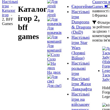
Настільні
Скинути в
ігри
Єврогейми
Games
✖
Каталог
Каталог
Для
наявності 
Настільні
ігор
дітей
І.Франка
ігор 2,
ігри
2, BFF
Dungeons
Фільтр
Games
bff
& Dragons
за рейтин
Для
за ціною ↑
(DnD)
новачків
games
коментар
Настільні
нові
за ім'
ігри Star
Для
Wars
компанії
(Зоряні
Війни)
Соло
Настільні
рольові
На двох
ігри
Таєм
Настільні
Забу
ігри Жахи
Для сім'ї
Hidd
Лавкрафта
Forg
Настільні
Lege
ігри на
військову
тематику