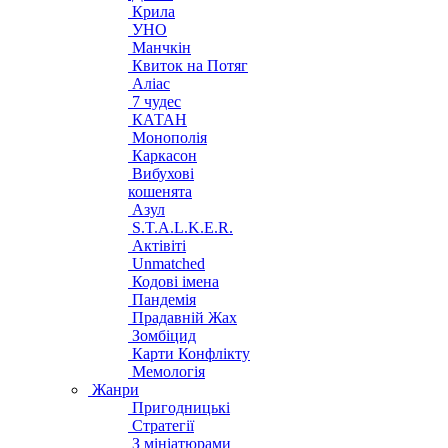
Крила
УНО
Манчкін
Квиток на Потяг
Аліас
7 чудес
КАТАН
Монополія
Каркасон
Вибухові
кошенята
Азул
S.T.A.L.K.E.R.
Актівіті
Unmatched
Кодові імена
Пандемія
Прадавній Жах
Зомбіцид
Карти Конфлікту
Мемологія
Жанри
Пригодницькі
Стратегії
З мініатюрами