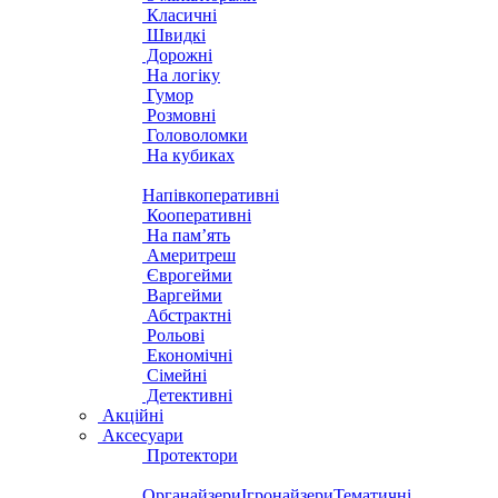
Класичні
Швидкі
Дорожні
На логіку
Гумор
Розмовні
Головоломки
На кубиках
Напівкоперативні
Кооперативні
На пам’ять
Америтреш
Єврогейми
Варгейми
Абстрактні
Рольові
Економічні
Сімейні
Детективні
Акційні
Аксесуари
Протектори
Органайзери
Ігронайзери
Тематичні