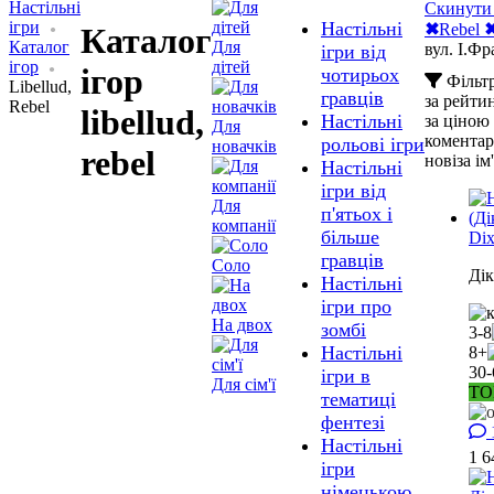
Настільні
Скинути 
ігри
Настільні
✖
Rebel
Каталог
Каталог
Для
вул. І.Фр
ігри від
ігор
дітей
ігор
чотирьох
Фільт
Libellud,
гравців
за рейт
Rebel
libellud,
Настільні
за ціною
Для
комента
рольові ігри
новачків
rebel
нові
за ім
Настільні
ігри від
Для
п'ятьох і
компанії
більше
Dix
гравців
Соло
Дік
Настільні
ігри про
На двох
зомбі
3-8
Настільні
8+
30-
ігри в
Для сім'ї
ТО
тематиці
фентезі
Настільні
1 
ігри
німецькою