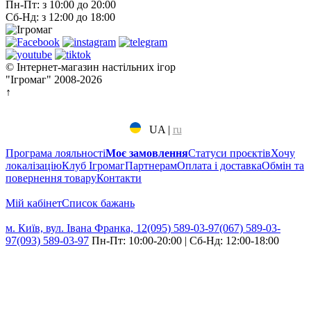
Пн-Пт: з 10:00 до 20:00
Сб-Нд: з 12:00 до 18:00
© Інтернет-магазин настільних ігор
"Ігромаг" 2008-2026
↑
UA
|
ru
Програма лояльності
Моє замовлення
Статуси проєктів
Хочу
локалізацію
Клуб Ігромаг
Партнерам
Оплата і доставка
Обмін та
повернення товару
Контакти
Мій кабінет
Cписок бажань
м. Київ, вул. Івана Франка, 12
(095) 589-03-97
(067) 589-03-
97
(093) 589-03-97
Пн-Пт: 10:00-20:00 | Сб-Нд: 12:00-18:00