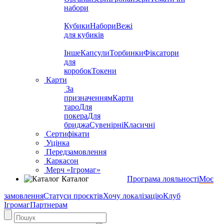
набори
Кубики
Набори
Вежі
для кубиків
Інше
Капсули
Торбинки
Фіксатори
для
коробок
Токени
Карти
За
призначенням
Карти
таро
Для
покера
Для
бриджа
Сувенірні
Класичні
Сертифікати
Уцінка
Передзамовлення
Каркасон
Мерч «Ігромаг»
Каталог
Програма лояльності
Моє
замовлення
Статуси проєктів
Хочу локалізацію
Клуб
Ігромаг
Партнерам