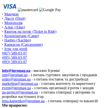
◦
Манчкін
◦
Діксіт (Dixit)
◦
Монополія
◦
Аліас (Alias)
◦
Квиток на потяг (Ticket to Ride)
◦
Колонізатори (Catan)
◦
Hasbro (Хасбро)
◦
Каркасон (Carcassonne)
◦
Ігри для дітей
(067) 589-03-97
(095) 589-03-97
(093) 589-03-97
info@igromag.ua
- магазин Ігромаг
opt@igromag.ua
- з питань гуртових закупівель і продажів
order@igromag.ua
- з питань поставок та дистрибуції
marketing@igromag.ua
- з питань контенту та маркетингу
event@igromag.ua
- з питань організації ігротек і заходів
ua-project@igromag.ua
- з питань співпраці з авторами та
розробки настільних ігор
irina.karpenko@igromag.ua
- з питань співпраці та вакансій
Ми працюємо: