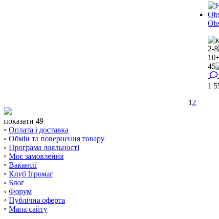
Obs
2-8
10
45
1 
1
2
показати 49
◦
Оплата і доставка
◦
Обмін та повернення товару
◦
Програма лояльності
◦
Моє замовлення
◦
Вакансії
◦
Клуб Ігромаг
◦
Блог
◦
Форум
◦
Публічна оферта
◦
Мапа сайту