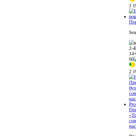
1 
По
Sea
2-4
14
60
2 
Dix
«Тр
со
нас