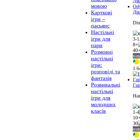
мовою
Дік
Карткові
ігри –
Dix
пасьянс
Настільні
ігри для
3-1
8+
пари
40-
Розмовні
на
настільні
ігри:
1 
розповіді та
фантазія
Розвивальні
Га
настільні
Har
ігри для
молодших
класів
1-4
10
30
на