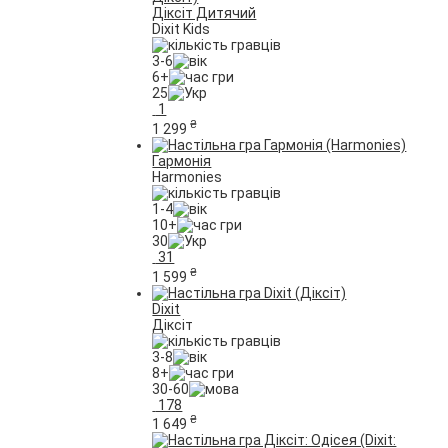
Діксіт Дитячий
Dixit Kids
3-6
6+
25
1
₴
1 299
Гармонія
Harmonies
1-4
10+
30
31
₴
1 599
Dixit
Діксіт
3-8
8+
30-60
178
₴
1 649