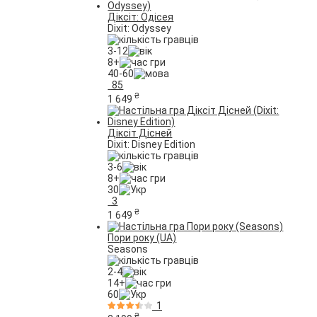
Діксіт: Одісея
Dixit: Odyssey
3-12
8+
40-60
85
₴
1 649
Діксіт Дісней
Dixit: Disney Edition
3-6
8+
30
3
₴
1 649
Пори року (UA)
Seasons
2-4
14+
60
1
₴