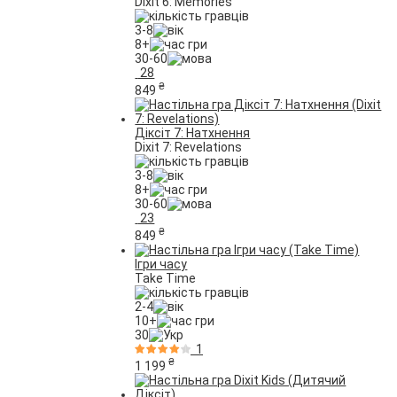
Dixit 6: Memories
3-8
8+
30-60
28
₴
849
Діксіт 7: Натхнення
Dixit 7: Revelations
3-8
8+
30-60
23
₴
849
Ігри часу
Take Time
2-4
10+
30
1
₴
1 199