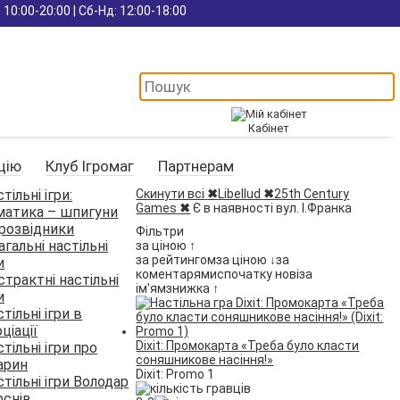
 10:00-20:00 | Сб-Нд: 12:00-18:00
Кабінет
цію
Клуб Ігромаг
Партнерам
тільні ігри:
Скинути всі
✖
Libellud
✖
25th Century
Games
✖
Є в наявності вул. І.Франка
матика – шпигуни
 розвідники
Фільтри
гальні настільні
за ціною ↑
за рейтингом
за ціною ↓
за
и
коментарями
спочатку нові
за
страктні настільні
ім'ям
знижка ↑
и
тільні ігри в
ціації
Dixit: Промокарта «Треба було класти
тільні ігри про
соняшникове насіння!»
арин
Dixit: Promo 1
тільні ігри Володар
рснів