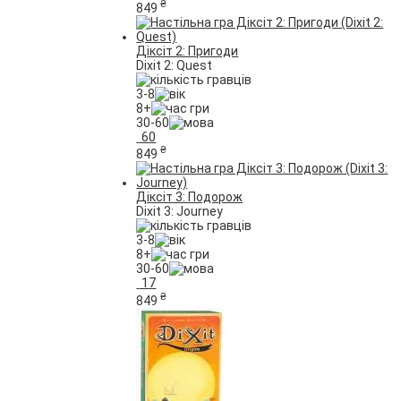
₴
849
Діксіт 2: Пригоди
Dixit 2: Quest
3-8
8+
30-60
60
₴
849
Діксіт 3: Подорож
Dixit 3: Journey
3-8
8+
30-60
17
₴
849