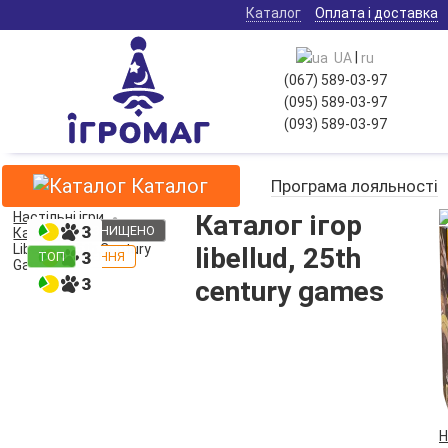
Каталог
Оплата і доставка
|
UA
ru
(067) 589-03-97
(095) 589-03-97
(093) 589-03-97
Каталог
Програма лояльності
Настільні ігри
Каталог ігор
100% НА ЗСУ
100% НА ЗСУ
100% НА ЗСУ
ДОПОВНЕННЯ
ТОП
ТОП
ДОПОВНЕННЯ
ДОПОВНЕННЯ
ДОПОВНЕННЯ
ДОПОВНЕННЯ
ДОПОВНЕННЯ
ДОПОВНЕННЯ
НАКЛАД ЗНИЩЕНО
НАКЛАД ЗНИЩЕНО
ТОП
НАКЛАД ЗНИЩЕНО
Каталог ігор
Libellud, 25th Century
libellud, 25th
ДОПОВНЕННЯ
ДОПОВНЕННЯ
ТОП
Games
century games
Н