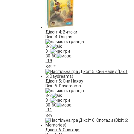
Діксіт 4: Витоки
Dixit 4: Origins
3-8
8+
30-60
19
₴
849
Діксіт 5: Сни Наяву
Dixit 5: Daydreams
3-8
8+
30-60
11
₴
849
Діксіт 6: Спогади