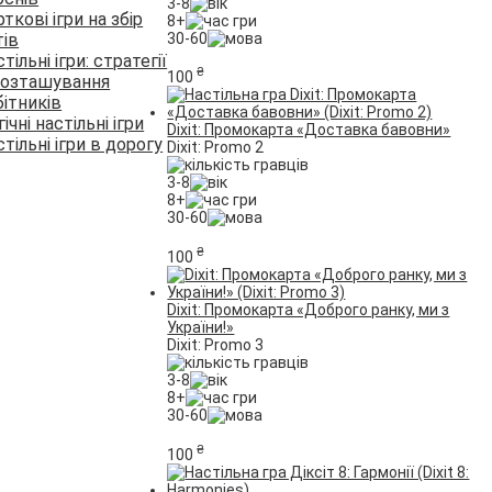
3-8
ткові ігри на збір
8+
30-60
тів
тільні ігри: стратегії
₴
100
розташування
бітників
ічні настільні ігри
Dixit: Промокарта «Доставка бавовни»
тільні ігри в дорогу
Dixit: Promo 2
3-8
8+
30-60
₴
100
Dixit: Промокарта «Доброго ранку, ми з
України!»
Dixit: Promo 3
3-8
8+
30-60
₴
100