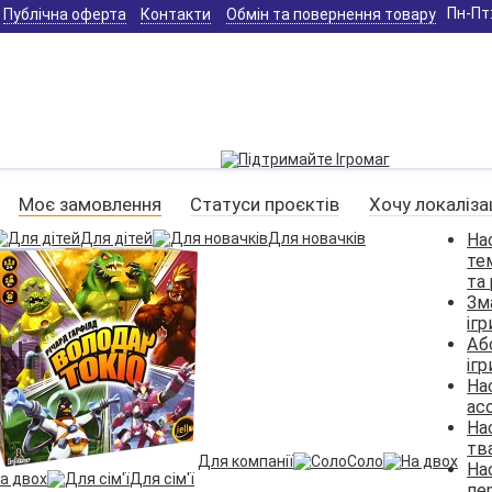
Пн-Пт:
Публічна оферта
Контакти
Обмін та повернення товару
Моє замовлення
Статуси проєктів
Хочу локаліза
Для дітей
Для новачків
Нас
те
та
Зма
ігр
Аб
ігр
Нас
асо
Нас
тв
Для компанії
Соло
Нас
а двох
Для сім'ї
пе