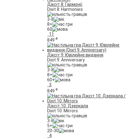
Діксіт 8: Гармонії
Dixit 8: Harmonies
3-8
8+
60
11
₴
849
Діксіт 9: Ювілейне видання
Dixit 9: Anniversary
3-8
8+
60+
3
₴
849
Діксіт 10: Дзеркала
Dixit 10: Mirrors
3-8
5+
20-30
4