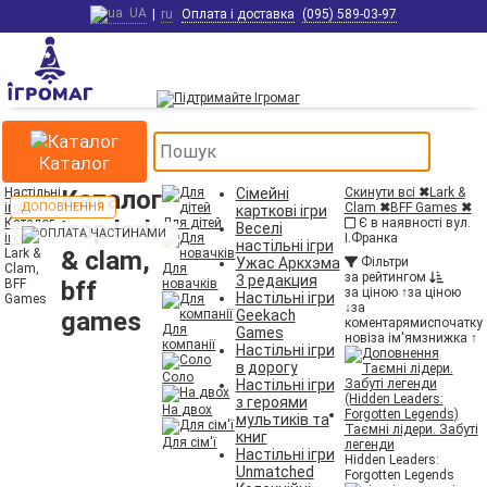
UA
|
ru
Оплата і доставка
(095) 589-03-97
Каталог
Настільні
Каталог
Сімейні
Скинути всі
✖
Lark &
ігри
ДОПОВНЕННЯ
Clam
✖
BFF Games
✖
карткові ігри
Каталог
ігор lark
Для дітей
Є в наявності вул.
Веселі
ігор
І.Франка
настільні ігри
Lark &
& clam,
Ужас Аркхэма
Фільтри
Clam,
Для
за рейтингом
3 редакция
BFF
bff
новачків
за ціною ↑
за ціною
Настільні ігри
Games
↓
за
games
Geekach
коментарями
спочатку
Для
Games
нові
за ім'ям
знижка ↑
компанії
Настільні ігри
в дорогу
Соло
Настільні ігри
з героями
На двох
мультиків та
Таємні лідери. Забуті
книг
Для сім'ї
легенди
Настільні ігри
Hidden Leaders:
Unmatched
Forgotten Legends