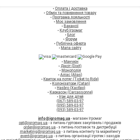
◦
Оплата і доставка
◦
Обмін та повернення товару
◦
Програма лояльності
◦
Моє замовлення
◦
Вакансії
◦
Клуб Ігромаг
◦
Блог
◦
Форум
◦
Публічна оферта
◦
Мапа сайту
◦
Манчкін
◦
Діксіт (Dixit)
◦
Монополія
◦
Аліас (Alias)
◦
Квиток на потяг (Ticket to Ride)
◦
Колонізатори (Catan)
◦
Hasbro (Хасбро)
◦
Каркасон (Carcassonne)
◦
Ігри для дітей
(067) 589-03-97
(095) 589-03-97
(093) 589-03-97
info@igromag.ua
- магазин Ігромаг
opt@igromag.ua
- з питань гуртових закупівель і продажів
order@igromag.ua
- з питань поставок та дистрибуції
marketing@igromag.ua
- з питань контенту та маркетингу
event@igromag.ua
- з питань організації ігротек і заходів