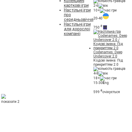
Колекційні
карткові ігри
2-6
Настільні ігри
10+
про
20-40
середньовіччя
Настільні ігри
₴
750
для дорослої
компанії
Codenames: Deep
Undercover 2.0
Кодові імена: Під
прикриттям 2.0
4-8
18+
15-30
E
ng
₴
599
очікується
показати 2