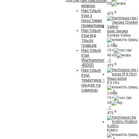
Для сім'ї
англійською
20
мовою
Настільні
₴
475
ігри з
простими
правилами
Настільні
Ішак Зможе
ігри від
Donkey Valley
трьох
гравців
3-7
Настільні
10+
ігри
45-60
Warhammer
1
₴
40000
475
Настільні
ігри:
Якщо влізе
тематика –
If It Fits
ніндзя та
самураї
2-5
10+
30
1
₴
475
Кобіто
Kobito