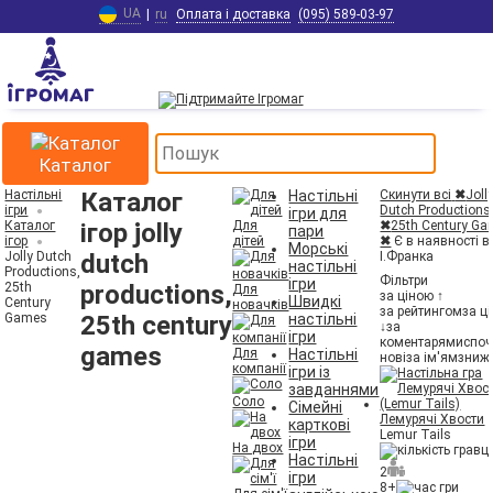
UA
|
ru
Оплата і доставка
(095) 589-03-97
Каталог
Настільні
Каталог
Настільні
Скинути всі
✖
Joll
ігри
Dutch Productions
ігри для
Каталог
ігор jolly
Для
✖
25th Century G
пари
ігор
дітей
✖
Є в наявності в
Морські
Jolly Dutch
dutch
І.Франка
настільні
Productions,
Фільтри
ігри
25th
productions,
Для
за ціною ↑
Швидкі
Century
новачків
за рейтингом
за ц
Games
25th century
настільні
↓
за
ігри
коментарями
споч
games
Для
Настільні
нові
за ім'ям
зниж
компанії
ігри із
завданнями
Соло
Сімейні
Лемурячі Хвости
карткові
Lemur Tails
ігри
На двох
Настільні
2
ігри
8+