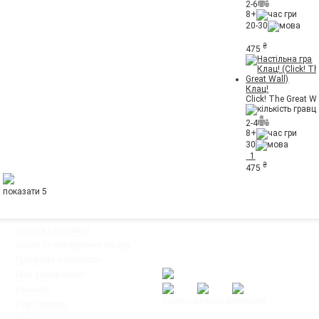
2-6
8+
20-30
₴
475
Клац!
Click! The Great Wa
2-4
8+
30
1
₴
475
показати 5
◦
Оплата і доставка
Ми працюємо:
◦
Обмін та повернення товару
Пн-Пт: з 10:00 до 20:00
◦
Програма лояльності
Сб-Нд: з 12:00 до 18:00
◦
Моє замовлення
◦
Вакансії
◦
Клуб Ігромаг