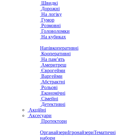
Швидкі
Дорожні
На логіку
Гумор
Розмовні
Головоломки
На кубиках
Напівкоперативні
Кооперативні
На пам’ять
Америтреш
Єврогейми
Варгейми
Абстрактні
Рольові
Економічні
Сімейні
Детективні
Акційні
Аксесуари
Протектори
Органайзери
Ігронайзери
Тематичні
набори