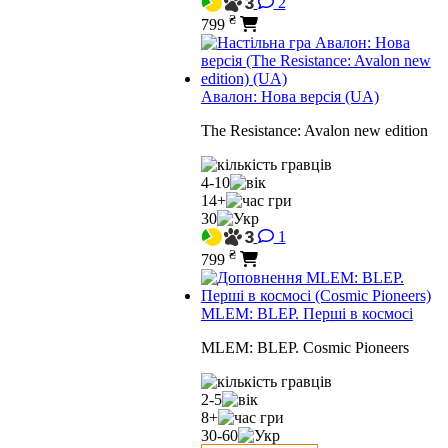
2
₴
799
Авалон: Нова версія (UA)
The Resistance: Avalon new edition
4-10
14+
30
1
₴
799
MLEM: BLEP. Перші в космосі
MLEM: BLEP. Cosmic Pioneers
2-5
8+
30-60