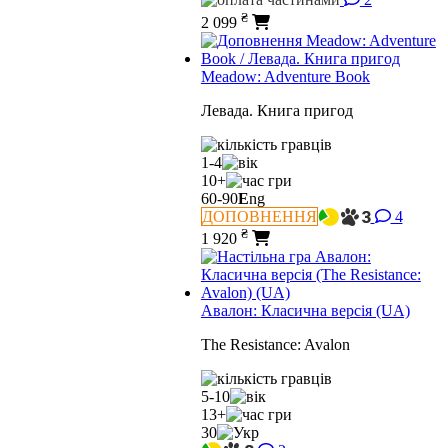
₴
2 099
Meadow: Adventure Book
Левада. Книга пригод
1-4
10+
60-90
E
ng
ДОПОВНЕННЯ
4
₴
1 920
Авалон: Класична версія (UA)
The Resistance: Avalon
5-10
13+
30