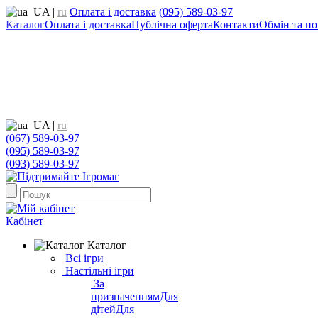
UA
|
ru
Оплата і доставка
(095) 589-03-97
Каталог
Оплата і доставка
Публічна оферта
Контакти
Обмін та по
UA
|
ru
(067) 589-03-97
(095) 589-03-97
(093) 589-03-97
Кабінет
Каталог
Всі ігри
Настільні ігри
За
призначенням
Для
дітей
Для