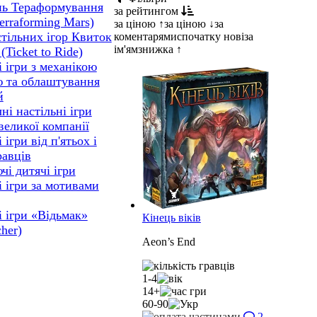
нь Тераформування
за рейтингом
erraforming Mars)
за ціною ↑
за ціною ↓
за
стільних ігор Квиток
коментарями
спочатку нові
за
ім'ям
знижка ↑
(Ticket to Ride)
і ігри з механікою
 та облаштування
й
ні настільні ігри
великої компанії
 ігри від п'ятьох і
равців
чі дитячі ігри
і ігри за мотивами
і ігри «Відьмак»
Кінець віків
her)
Aeon’s End
1-4
14+
60-90
2