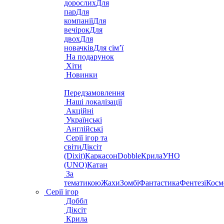
дорослих
Для
пар
Для
компанії
Для
вечірок
Для
двох
Для
новачків
Для сім’ї
На подарунок
Хіти
Новинки
Передзамовлення
Наші локалізації
Акційні
Українські
Англійські
Серії ігор та
світи
Діксіт
(Dixit)
Каркасон
Dobble
Крила
УНО
(UNO)
Катан
За
тематикою
Жахи
Зомбі
Фантастика
Фентезі
Косм
Серії ігор
Доббл
Діксіт
Крила