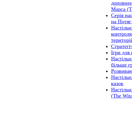
доповне
Марса (T
Серія на
на Потяг 
Настільн
контролю
територі
Стратегіч
Ігри для 
Настільні
більше г
Розвиваю
Настільн
казок
Настільн
(The Witc