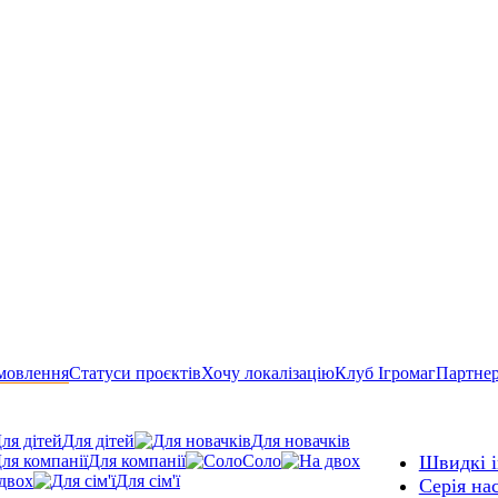
мовлення
Статуси проєктів
Хочу локалізацію
Клуб Ігромаг
Партне
Для дітей
Для новачків
Для компанії
Соло
Швидкі і
двох
Для сім'ї
Серія нас