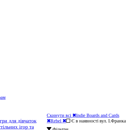
рам
Скинути всі
✖
Indie Boards and Cards
гри для дівчаток
✖
Rebel
✖
Є в наявності вул. І.Франка
тільних ігор та
Фільтри