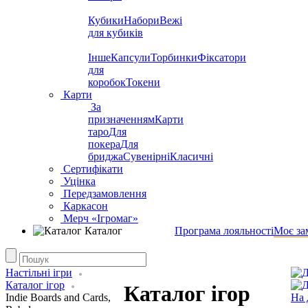
Кубики
Набори
Вежі
для кубиків
Інше
Капсули
Торбинки
Фіксатори
для
коробок
Токени
Карти
За
призначенням
Карти
таро
Для
покера
Для
бриджа
Сувенірні
Класичні
Сертифікати
Уцінка
Передзамовлення
Каркасон
Мерч «Ігромаг»
Каталог
Програма лояльності
Моє за
Настільні ігри
Каталог ігор
Каталог ігор
Indie Boards and Cards,
На 