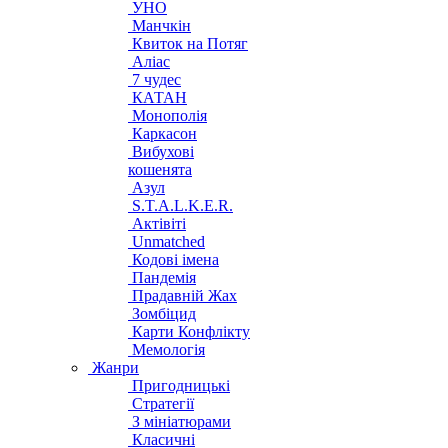
УНО
Манчкін
Квиток на Потяг
Аліас
7 чудес
КАТАН
Монополія
Каркасон
Вибухові
кошенята
Азул
S.T.A.L.K.E.R.
Актівіті
Unmatched
Кодові імена
Пандемія
Прадавній Жах
Зомбіцид
Карти Конфлікту
Мемологія
Жанри
Пригодницькі
Стратегії
З мініатюрами
Класичні