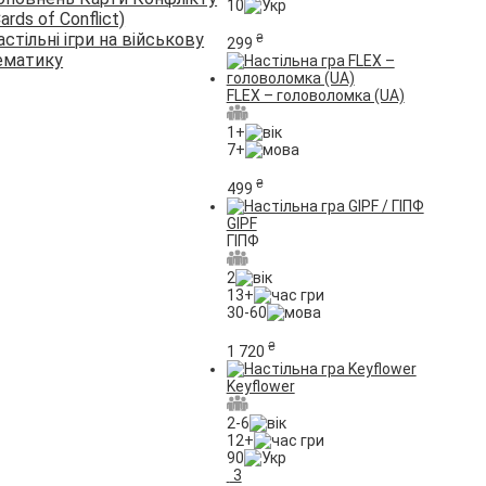
10
ards of Сonflict)
астільні ігри на військову
₴
299
ематику
FLEX – головоломка (UA)
1+
7+
₴
499
GIPF
ГІПФ
2
13+
30-60
₴
1 720
Keyflower
2-6
12+
90
3