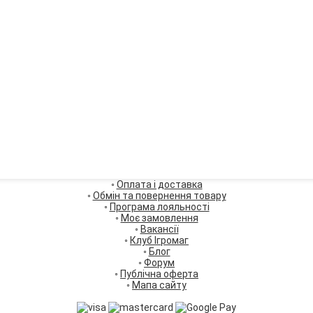
◦
Оплата і доставка
◦
Обмін та повернення товару
◦
Програма лояльності
◦
Моє замовлення
◦
Вакансії
◦
Клуб Ігромаг
◦
Блог
◦
Форум
◦
Публічна оферта
◦
Мапа сайту