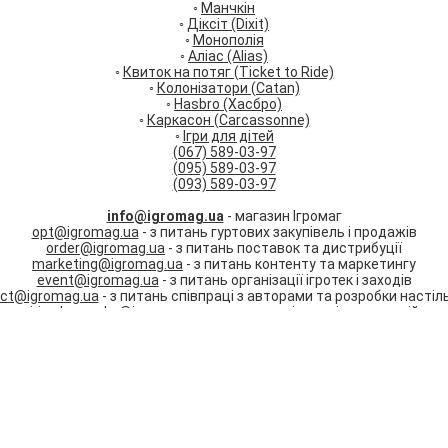
◦
Манчкін
◦
Діксіт (Dixit)
◦
Монополія
◦
Аліас (Alias)
◦
Квиток на потяг (Ticket to Ride)
◦
Колонізатори (Catan)
◦
Hasbro (Хасбро)
◦
Каркасон (Carcassonne)
◦
Ігри для дітей
(067) 589-03-97
(095) 589-03-97
(093) 589-03-97
info@igromag.ua
- магазин Ігромаг
opt@igromag.ua
- з питань гуртових закупівель і продажів
order@igromag.ua
- з питань поставок та дистрибуції
marketing@igromag.ua
- з питань контенту та маркетингу
event@igromag.ua
- з питань організації ігротек і заходів
ect@igromag.ua
- з питань співпраці з авторами та розробки настіль
irina.karpenko@igromag.ua
- з питань співпраці та вакансій
Ми працюємо:
Пн-Пт: з 10:00 до 20:00
Сб-Нд: з 12:00 до 18:00