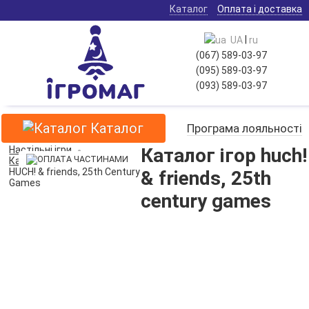
Каталог
Оплата і доставка
|
UA
ru
(067) 589-03-97
(095) 589-03-97
(093) 589-03-97
Каталог
Програма лояльності
Настільні ігри
Каталог ігор huch!
Каталог ігор
HUCH! & friends, 25th Century
& friends, 25th
Games
century games