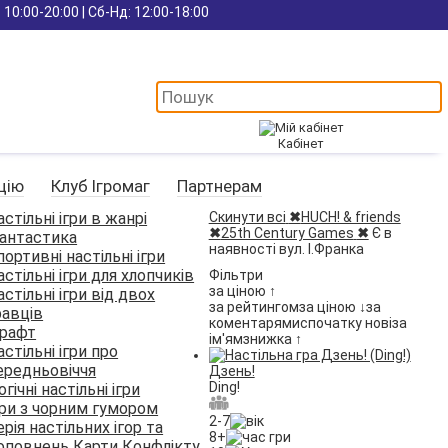
 10:00-20:00 | Сб-Нд: 12:00-18:00
Кабінет
цію
Клуб Ігромаг
Партнерам
астільні ігри в жанрі
Скинути всі
✖
HUCH! & friends
✖
25th Century Games
✖
Є в
антастика
наявності вул. І.Франка
портивні настільні ігри
астільні ігри для хлопчиків
Фільтри
за ціною ↑
астільні ігри від двох
за рейтингом
за ціною ↓
за
равців
коментарями
спочатку нові
за
рафт
ім'ям
знижка ↑
астільні ігри про
ередньовіччя
Дзень!
Ding!
огічні настільні ігри
гри з чорним гумором
2-7
ерія настільних ігор та
8+
оповнень Карти Конфлікту