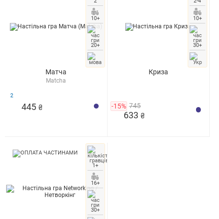
2
2-4
10+
10+
20+
30+
Матча
Криза
Matcha
2
445
-15%
745
₴
633
₴
1+
16+
30+