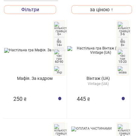
Фільтри
за ціною ↑
6+
3-6
14+
8+
60-90
15-20
Мафія. За кадром
Вінтаж (UA)
Vintage (UA)
250
445
₴
₴