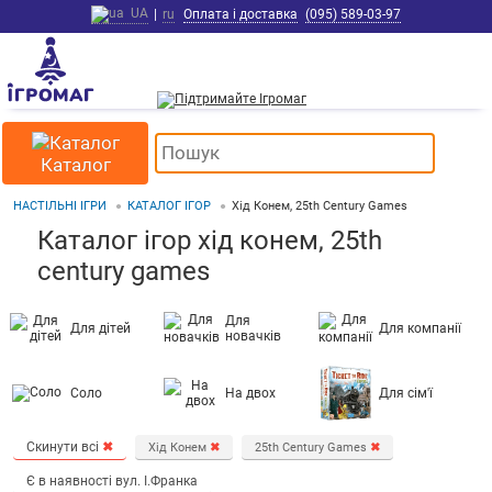
UA
|
ru
Оплата і доставка
(095) 589-03-97
Каталог
НАСТІЛЬНІ ІГРИ
КАТАЛОГ ІГОР
Хід Конем, 25th Century Games
Каталог ігор хід конем, 25th
century games
Для
Для дітей
Для компанії
новачків
Соло
На двох
Для сім'ї
Скинути всі
✖
Хід Конем
✖
25th Century Games
✖
Є в наявності вул. І.Франка