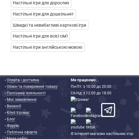
Настільні ігри для дорослих
Настільні ігри для дошкільнят
Швидкі та невибагливі карткові ігри
Настільні ігри для всієї сім'ї
Настільні ігри англійською мовою
◦
Оплата і доставка
Ми працюємо:
◦
Обмін та повернення товару
Пн-Пт: з 10:00 до 20:00
◦
Програма лояльності
Сб-Нд: з 12:00 до 18:00
◦
Моє замовлення
◦
Вакансії
◦
Клуб Ігромаг
◦
Блог
◦
Форум
◦
Публічна оферта
© Інтернет-магазин настільних ігор
◦
Мапа сайту