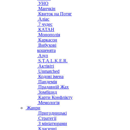
УНО
Манчкін
Квиток на Потяг
Аліас
7 чудес
КАТАН
Монополія
Каркасон
Вибухові
кошенята
Азул
S.T.A.L.K.E.R.
Актівіті
Unmatched
Кодові імена
Пандемія
Прадавній Жах
Зомбіцид
Карти Конфлікту
Мемологія
Жанри
Пригодницькі
Стратегії
З мініатюрами
Класичні