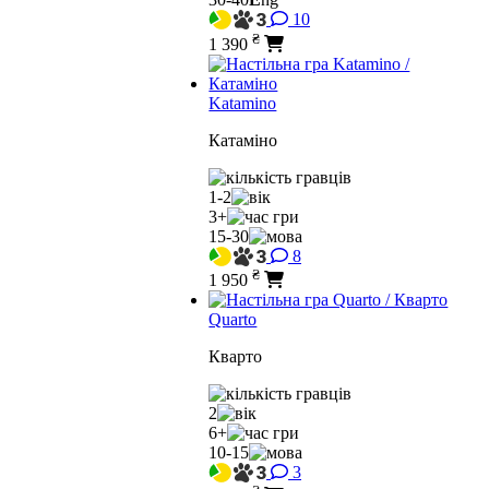
10
₴
1 390
Katamino
Катаміно
1-2
3+
15-30
8
₴
1 950
Quarto
Кварто
2
6+
10-15
3