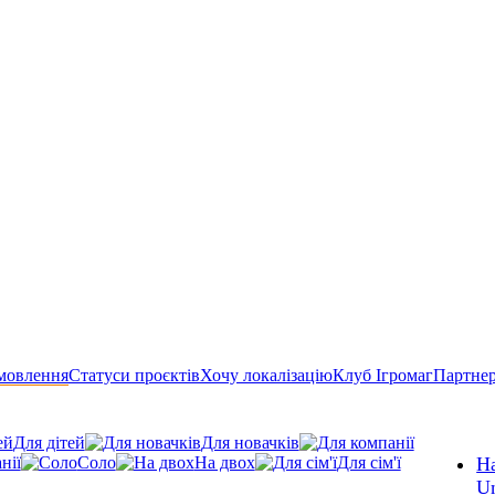
мовлення
Статуси проєктів
Хочу локалізацію
Клуб Ігромаг
Партне
Для дітей
Для новачків
нії
Соло
На двох
Для сім'ї
На
U