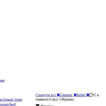
рам
Скинути всі
✖
Gigamic
✖
Rebel
✖
Є в
стільні ігри
наявності вул. І.Франка
nmatched