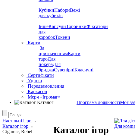
Кубики
Набори
Вежі
для кубиків
Інше
Капсули
Торбинки
Фіксатори
для
коробок
Токени
Карти
За
призначенням
Карти
таро
Для
покера
Для
бриджа
Сувенірні
Класичні
Сертифікати
Уцінка
Передзамовлення
Каркасон
Мерч «Ігромаг»
Каталог
Програма лояльності
Моє за
Настільні ігри
Каталог ігор
Для компа
Каталог ігор
Gigamic, Rebel