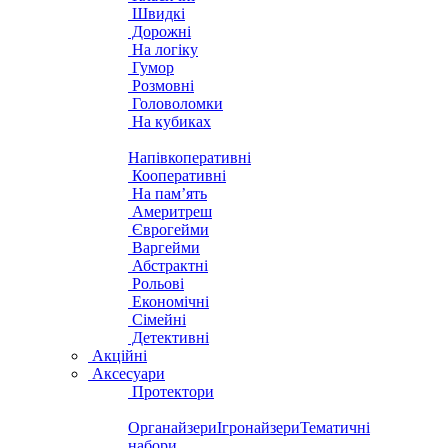
Швидкі
Дорожні
На логіку
Гумор
Розмовні
Головоломки
На кубиках
Напівкоперативні
Кооперативні
На пам’ять
Америтреш
Єврогейми
Варгейми
Абстрактні
Рольові
Економічні
Сімейні
Детективні
Акційні
Аксесуари
Протектори
Органайзери
Ігронайзери
Тематичні
набори