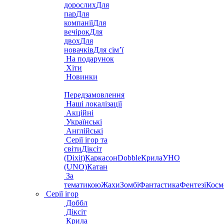
дорослих
Для
пар
Для
компанії
Для
вечірок
Для
двох
Для
новачків
Для сім’ї
На подарунок
Хіти
Новинки
Передзамовлення
Наші локалізації
Акційні
Українські
Англійські
Серії ігор та
світи
Діксіт
(Dixit)
Каркасон
Dobble
Крила
УНО
(UNO)
Катан
За
тематикою
Жахи
Зомбі
Фантастика
Фентезі
Косм
Серії ігор
Доббл
Діксіт
Крила