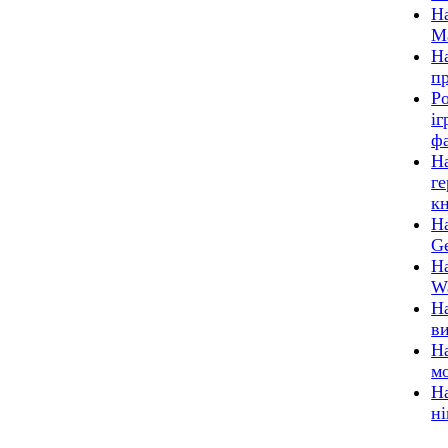
На
М
На
п
Ро
іг
фа
На
ге
к
На
G
На
W
На
в
На
м
На
н