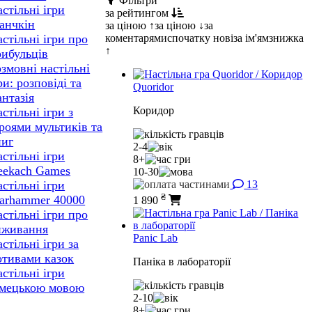
Фільтри
стільні ігри
за рейтингом
анчкін
за ціною ↑
за ціною ↓
за
коментарями
спочатку нові
за ім'ям
знижка
стільні ігри про
↑
рибульців
змовні настільні
ри: розповіді та
Quoridor
нтазія
Коридор
стільні ігри з
роями мультиків та
ниг
2-4
стільні ігри
8+
eekach Games
10-30
13
стільні ігри
₴
arhammer 40000
1 890
стільні ігри про
иживання
Panic Lab
стільні ігри за
отивами казок
Паніка в лабораторії
стільні ігри
імецькою мовою
2-10
8+