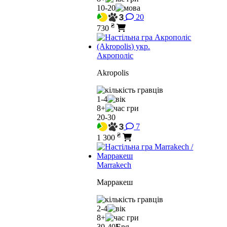
10-20
20
₴
730
Акрополіс
Akropolis
1-4
8+
20-30
7
₴
1 300
Marrakech
Марракеш
2-4
8+
30-40
E
ng