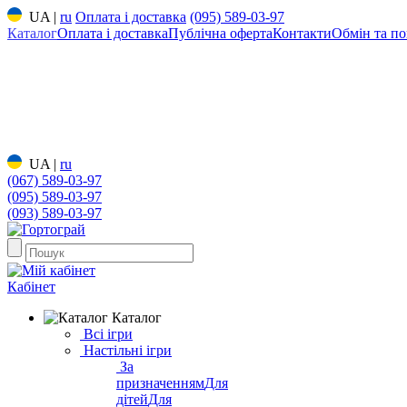
UA
|
ru
Оплата і доставка
(095) 589-03-97
Каталог
Оплата і доставка
Публічна оферта
Контакти
Обмін та по
UA
|
ru
(067) 589-03-97
(095) 589-03-97
(093) 589-03-97
Кабінет
Каталог
Всі ігри
Настільні ігри
За
призначенням
Для
дітей
Для