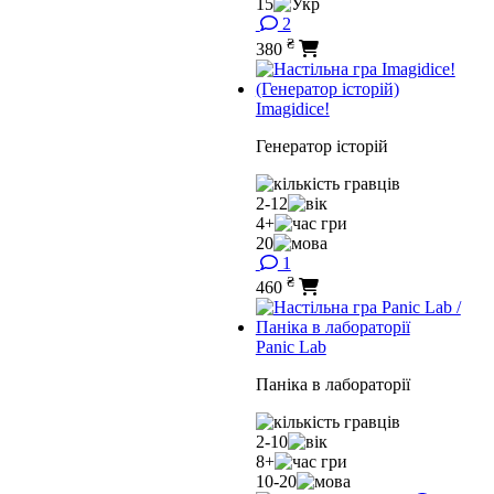
15
2
₴
380
Imagidice!
Генератор історій
2-12
4+
20
1
₴
460
Panic Lab
Паніка в лабораторії
2-10
8+
10-20