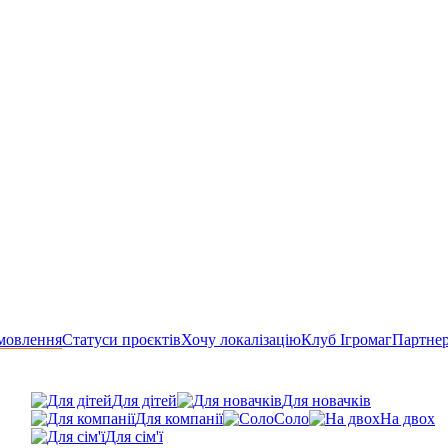
мовлення
Статуси проєктів
Хочу локалізацію
Клуб Ігромаг
Партне
Для дітей
Для новачків
Для компанії
Соло
На двох
Для сім'ї