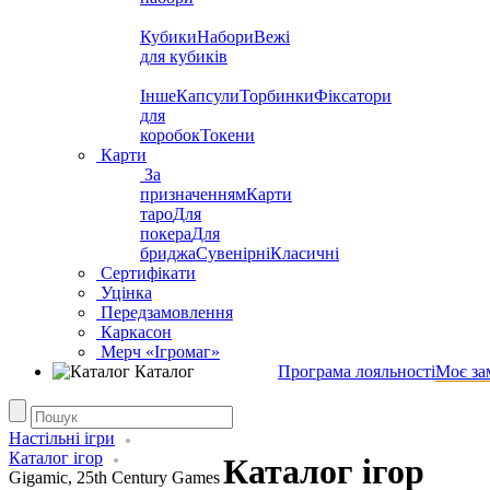
Кубики
Набори
Вежі
для кубиків
Інше
Капсули
Торбинки
Фіксатори
для
коробок
Токени
Карти
За
призначенням
Карти
таро
Для
покера
Для
бриджа
Сувенірні
Класичні
Сертифікати
Уцінка
Передзамовлення
Каркасон
Мерч «Ігромаг»
Каталог
Програма лояльності
Моє за
Настільні ігри
Каталог ігор
Каталог ігор
Gigamic, 25th Century Games