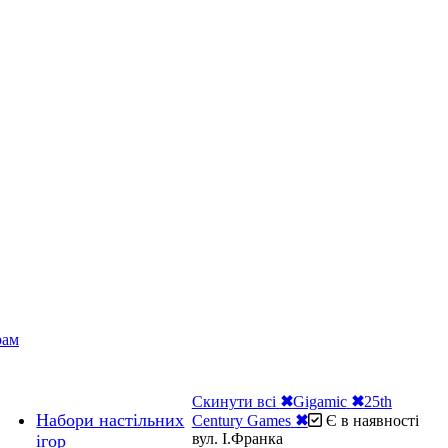
рам
Скинути всі
✖
Gigamic
✖
25th
Набори настільних
Century Games
✖
Є в наявності
вул. І.Франка
ігор