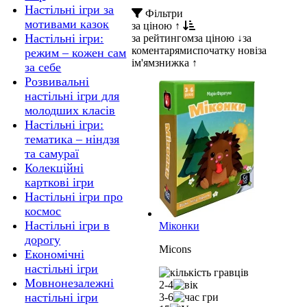
Настільні ігри за
Фільтри
мотивами казок
за ціною ↑
Настільні ігри:
за рейтингом
за ціною ↓
за
коментарями
спочатку нові
за
режим – кожен сам
ім'ям
знижка ↑
за себе
Розвивальні
настільні ігри для
молодших класів
Настільні ігри:
тематика – ніндзя
та самураї
Колекційні
карткові ігри
Настільні ігри про
космос
Настільні ігри в
Міконки
дорогу
Micons
Економічні
настільні ігри
Мовнонезалежні
2-4
настільні ігри
3-6