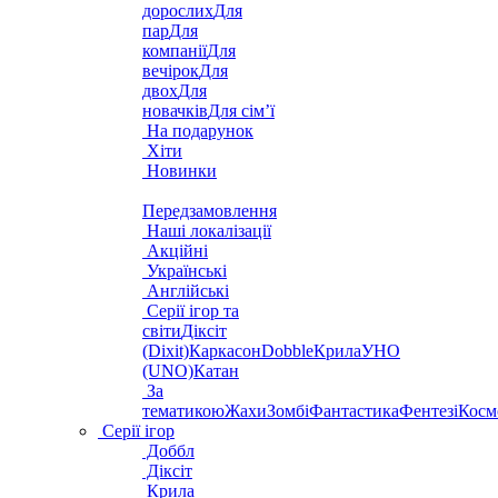
дорослих
Для
пар
Для
компанії
Для
вечірок
Для
двох
Для
новачків
Для сім’ї
На подарунок
Хіти
Новинки
Передзамовлення
Наші локалізації
Акційні
Українські
Англійські
Серії ігор та
світи
Діксіт
(Dixit)
Каркасон
Dobble
Крила
УНО
(UNO)
Катан
За
тематикою
Жахи
Зомбі
Фантастика
Фентезі
Косм
Серії ігор
Доббл
Діксіт
Крила