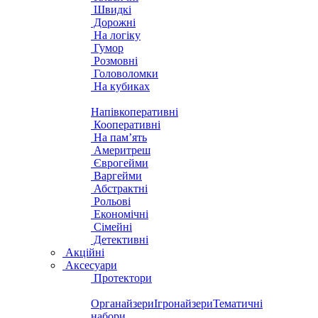
Швидкі
Дорожні
На логіку
Гумор
Розмовні
Головоломки
На кубиках
Напівкоперативні
Кооперативні
На пам’ять
Америтреш
Єврогейми
Варгейми
Абстрактні
Рольові
Економічні
Сімейні
Детективні
Акційні
Аксесуари
Протектори
Органайзери
Ігронайзери
Тематичні
набори