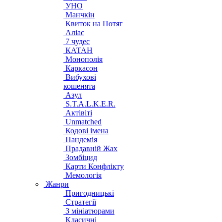
УНО
Манчкін
Квиток на Потяг
Аліас
7 чудес
КАТАН
Монополія
Каркасон
Вибухові
кошенята
Азул
S.T.A.L.K.E.R.
Актівіті
Unmatched
Кодові імена
Пандемія
Прадавній Жах
Зомбіцид
Карти Конфлікту
Мемологія
Жанри
Пригодницькі
Стратегії
З мініатюрами
Класичні