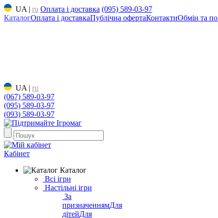
UA
|
ru
Оплата і доставка
(095) 589-03-97
Каталог
Оплата і доставка
Публічна оферта
Контакти
Обмін та по
UA
|
ru
(067) 589-03-97
(095) 589-03-97
(093) 589-03-97
Кабінет
Каталог
Всі ігри
Настільні ігри
За
призначенням
Для
дітей
Для