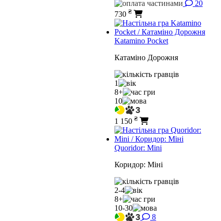
20
₴
730
Katamino Pocket
Катаміно Дорожня
1
8+
10
₴
1 150
Quoridor: Mini
Коридор: Міні
2-4
8+
10-30
8