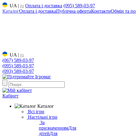
UA
|
ru
Оплата і доставка
(095) 589-03-97
Каталог
Оплата і доставка
Публічна оферта
Контакти
Обмін та по
UA
|
ru
(067) 589-03-97
(095) 589-03-97
(093) 589-03-97
Кабінет
Каталог
Всі ігри
Настільні ігри
За
призначенням
Для
дітей
Для