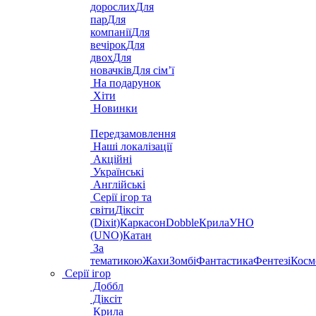
дорослих
Для
пар
Для
компанії
Для
вечірок
Для
двох
Для
новачків
Для сім’ї
На подарунок
Хіти
Новинки
Передзамовлення
Наші локалізації
Акційні
Українські
Англійські
Серії ігор та
світи
Діксіт
(Dixit)
Каркасон
Dobble
Крила
УНО
(UNO)
Катан
За
тематикою
Жахи
Зомбі
Фантастика
Фентезі
Косм
Серії ігор
Доббл
Діксіт
Крила