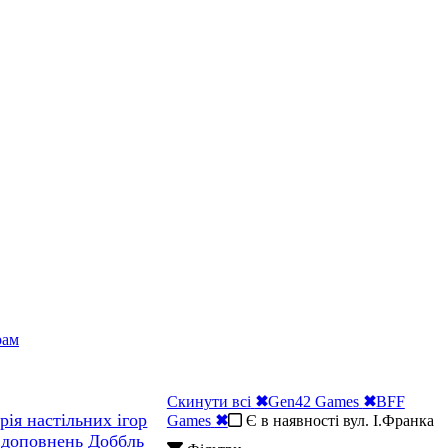
рам
Скинути всі
✖
Gen42 Games
✖
BFF
рія настільних ігор
Games
✖
Є в наявності вул. І.Франка
 доповнень Доббль