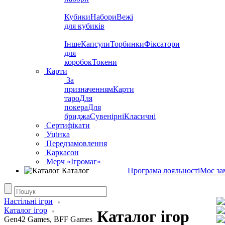
Кубики
Набори
Вежі
для кубиків
Інше
Капсули
Торбинки
Фіксатори
для
коробок
Токени
Карти
За
призначенням
Карти
таро
Для
покера
Для
бриджа
Сувенірні
Класичні
Сертифікати
Уцінка
Передзамовлення
Каркасон
Мерч «Ігромаг»
Каталог
Програма лояльності
Моє за
Настільні ігри
Каталог ігор
Каталог ігор
Gen42 Games, BFF Games