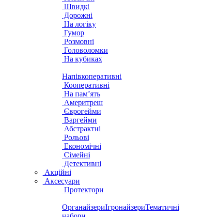
Швидкі
Дорожні
На логіку
Гумор
Розмовні
Головоломки
На кубиках
Напівкоперативні
Кооперативні
На пам’ять
Америтреш
Єврогейми
Варгейми
Абстрактні
Рольові
Економічні
Сімейні
Детективні
Акційні
Аксесуари
Протектори
Органайзери
Ігронайзери
Тематичні
набори