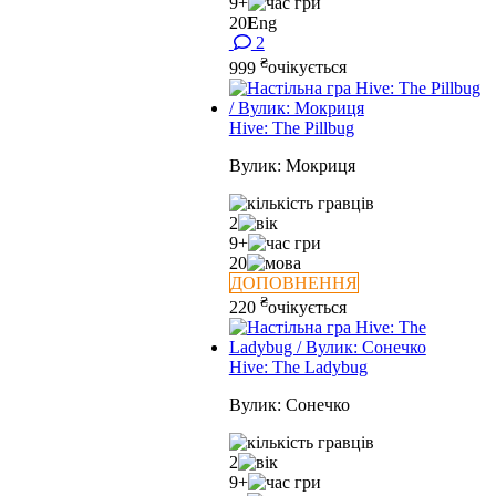
9+
20
E
ng
2
₴
999
очікується
Hive: The Pillbug
Вулик: Мокриця
2
9+
20
ДОПОВНЕННЯ
₴
220
очікується
Hive: The Ladybug
Вулик: Сонечко
2
9+