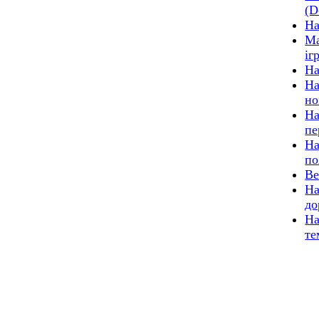
(D
На
Ма
іг
На
На
но
На
пе
На
по
Ве
На
до
На
те