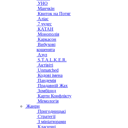
УНО
Манчкін
Квиток на Потяг
Аліас
7 чудес
КАТАН
Монополія
Каркасон
Вибухові
кошенята
Азул
S.T.A.L.K.E.R.
Актівіті
Unmatched
Кодові імена
Пандемія
Прадавній Жах
Зомбіцид
Карти Конфлікту
Мемологія
Жанри
Пригодницькі
Стратегії
З мініатюрами
Класичні