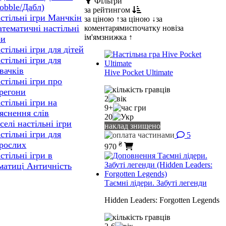
Фільтри
obble/Дабл)
за рейтингом
стільні ігри Манчкін
за ціною ↑
за ціною ↓
за
тематичні настільні
коментарями
спочатку нові
за
ім'ям
знижка ↑
ри
стільні ігри для дітей
стільні ігри для
вачків
Hive Pocket Ultimate
стільні ігри про
регони
2
стільні ігри на
9+
яснення слів
20
селі настільні ігри
наклад знищено
стільні ігри для
5
₴
рослих
970
стільні ігри в
матиці Античність
Таємні лідери. Забуті легенди
Hidden Leaders: Forgotten Legends