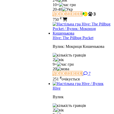
2-6
10+
20-40
ДОПОВНЕННЯ
₴
750
Hive: The Pillbug Pocket
Вулик: Мокриця Кишенькова
2
9+
20
ДОПОВНЕННЯ
7
₴
251
очікується
Hive
Вулик
2