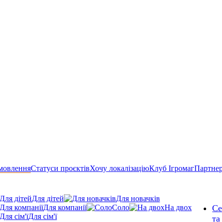
мовлення
Статуси проєктів
Хочу локалізацію
Клуб Ігромаг
Партне
Для дітей
Для новачків
Для компанії
Соло
На двох
Се
Для сім'ї
та