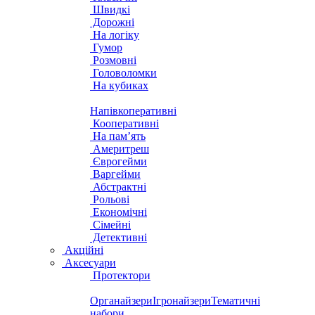
Швидкі
Дорожні
На логіку
Гумор
Розмовні
Головоломки
На кубиках
Напівкоперативні
Кооперативні
На пам’ять
Америтреш
Єврогейми
Варгейми
Абстрактні
Рольові
Економічні
Сімейні
Детективні
Акційні
Аксесуари
Протектори
Органайзери
Ігронайзери
Тематичні
набори