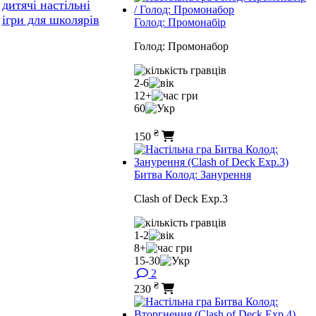
дитячі настільні
ігри для школярів
Голод: Промонабір
Голод: Промонабор
2-6
12+
60
₴
150
Битва Колод: Занурення
Clash of Deck Exp.3
1-2
8+
15-30
2
₴
230