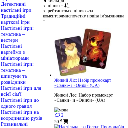
Фільтри
Детективні
за ціною ↑
настільні ігри
за рейтингом
за ціною ↓
за
Традиційні
коментарями
спочатку нові
за ім'ям
знижка
↑
карткові ігри
Настільні ігри:
тематика –
вестерн
Настільні
варгейми з
мініатюрами
Настільні ігри:
тематика –
шпигуни та
Живий Ліс: Набір промокарт
розвідники
«Санкі» і «Онібі» (UA)
Настільні ігри для
всієї сім'ї
Живой Лес: Набор промокарт
Настільні ігри до
«Санки» и «Ониби» (UA)
одного гравця
Настільні ігри на
2
координацію рухів
₴
50
Розвивальні