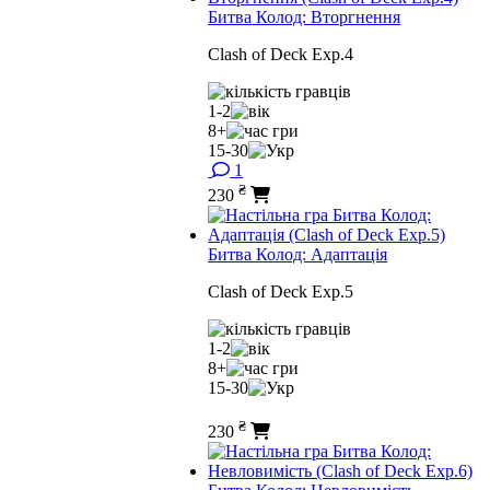
Битва Колод: Вторгнення
Clash of Deck Exp.4
1-2
8+
15-30
1
₴
230
Битва Колод: Адаптація
Clash of Deck Exp.5
1-2
8+
15-30
₴
230