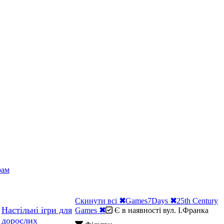
рам
Скинути всі
✖
Games7Days
✖
25th Century
Настільні ігри для
Games
✖
Є в наявності вул. І.Франка
дорослих