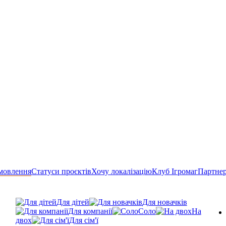
мовлення
Статуси проєктів
Хочу локалізацію
Клуб Ігромаг
Партне
Для дітей
Для новачків
Для компанії
Соло
На
двох
Для сім'ї