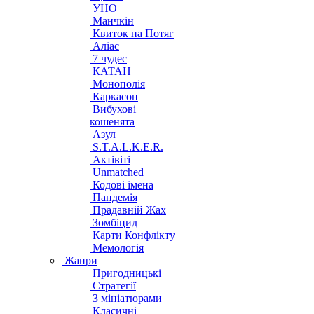
УНО
Манчкін
Квиток на Потяг
Аліас
7 чудес
КАТАН
Монополія
Каркасон
Вибухові
кошенята
Азул
S.T.A.L.K.E.R.
Актівіті
Unmatched
Кодові імена
Пандемія
Прадавній Жах
Зомбіцид
Карти Конфлікту
Мемологія
Жанри
Пригодницькі
Стратегії
З мініатюрами
Класичні