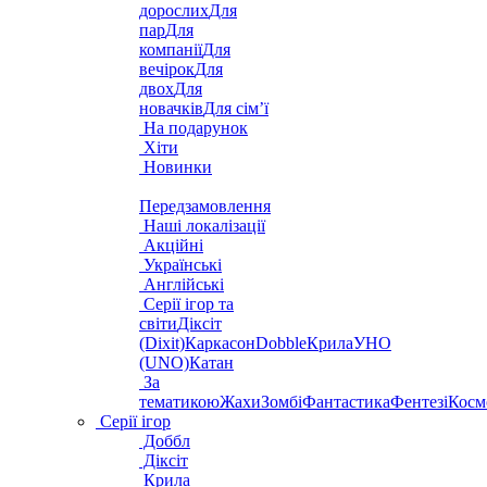
дорослих
Для
пар
Для
компанії
Для
вечірок
Для
двох
Для
новачків
Для сім’ї
На подарунок
Хіти
Новинки
Передзамовлення
Наші локалізації
Акційні
Українські
Англійські
Серії ігор та
світи
Діксіт
(Dixit)
Каркасон
Dobble
Крила
УНО
(UNO)
Катан
За
тематикою
Жахи
Зомбі
Фантастика
Фентезі
Косм
Серії ігор
Доббл
Діксіт
Крила