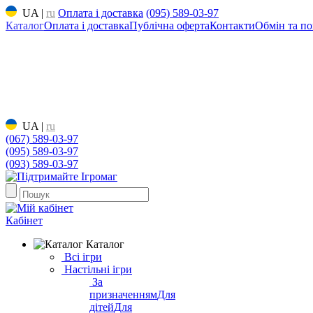
UA
|
ru
Оплата і доставка
(095) 589-03-97
Каталог
Оплата і доставка
Публічна оферта
Контакти
Обмін та по
UA
|
ru
(067) 589-03-97
(095) 589-03-97
(093) 589-03-97
Кабінет
Каталог
Всі ігри
Настільні ігри
За
призначенням
Для
дітей
Для