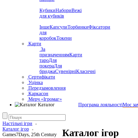
Кубики
Набори
Вежі
для кубиків
Інше
Капсули
Торбинки
Фіксатори
для
коробок
Токени
Карти
За
призначенням
Карти
таро
Для
покера
Для
бриджа
Сувенірні
Класичні
Сертифікати
Уцінка
Передзамовлення
Каркасон
Мерч «Ігромаг»
Каталог
Програма лояльності
Моє за
Настільні ігри
Каталог ігор
Каталог ігор
Games7Days, 25th Century