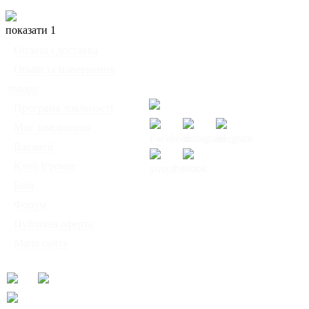
показати 1
◦
Оплата і доставка
Ми працюємо:
◦
Обмін та повернення
Пн-Пт: з 10:00 до 20:00
товару
Сб-Нд: з 12:00 до 18:00
◦
Програма лояльності
◦
Моє замовлення
◦
Вакансії
◦
Клуб Ігромаг
◦
Блог
© Інтернет-магазин
◦
Форум
настільних ігор
◦
Публічна оферта
"Ігромаг" 2008-2026
◦
Мапа сайту