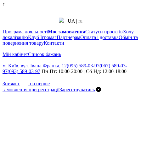
↑
UA
|
ru
Програма лояльності
Моє замовлення
Статуси проєктів
Хочу
локалізацію
Клуб Ігромаг
Партнерам
Оплата і доставка
Обмін та
повернення товару
Контакти
Мій кабінет
Cписок бажань
м. Київ, вул. Івана Франка, 12
(095) 589-03-97
(067) 589-03-
97
(093) 589-03-97
Пн-Пт: 10:00-20:00 | Сб-Нд: 12:00-18:00
7%
Знижка
на перше
замовлення при реєстрації
Зареєструватись