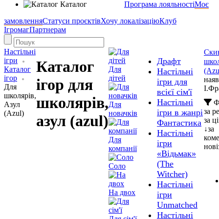
Каталог
Програма лояльності
Моє
замовлення
Статуси проєктів
Хочу локалізацію
Клуб
Ігромаг
Партнерам
Настільні
Скин
ігри
Драфт
школ
Каталог
Каталог
Для
(Azu
Настільні
ігор
дітей
наяв
ігор для
ігри для
Для
І.Фр
всієї сім'ї
школярів,
школярів,
Настільні
Ф
Азул
Для
за 
ігри в жанрі
(Azul)
новачків
азул (azul)
за ц
Фантастика
↓
за
Настільні
ком
Для
ігри
нові
компанії
«Відьмак»
(The
Соло
Witcher)
Настільні
На двох
ігри
Unmatched
Настільні
Для сім'ї