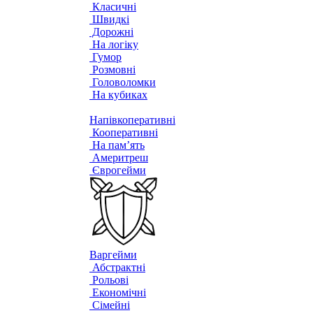
Класичні
Швидкі
Дорожні
На логіку
Гумор
Розмовні
Головоломки
На кубиках
Напівкоперативні
Кооперативні
На пам’ять
Америтреш
Єврогейми
Варгейми
Абстрактні
Рольові
Економічні
Сімейні