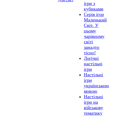
ігри з
кубиками
Серія ігор
Маленький
Світ. У
цьому
чарівному
світі
занадто
тісно!
Логічні
настільні
ігри
Настільні
ігри
українською
мовою
Настільні
ігри на
військову
тематику