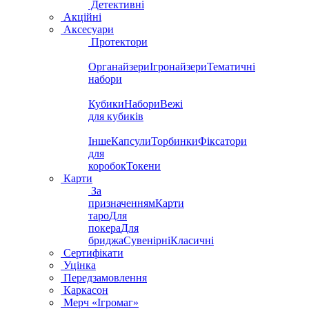
Детективні
Акційні
Аксесуари
Протектори
Органайзери
Ігронайзери
Тематичні
набори
Кубики
Набори
Вежі
для кубиків
Інше
Капсули
Торбинки
Фіксатори
для
коробок
Токени
Карти
За
призначенням
Карти
таро
Для
покера
Для
бриджа
Сувенірні
Класичні
Сертифікати
Уцінка
Передзамовлення
Каркасон
Мерч «Ігромаг»