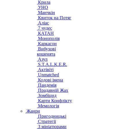
Крила
УНО
Манчкін
Квиток на Потяг
Аліас
7 чудес
КАТАН
Монополія
Каркасон
Вибухові
кошенята
Азул
S.T.A.L.K.E.R.
Актівіті
Unmatched
Кодові імена
Пандемія
Прадавній Жах
Зомбіцид
Карти Конфлікту
Мемологія
Жанри
Пригодницькі
Стратегії
З мініатюрами