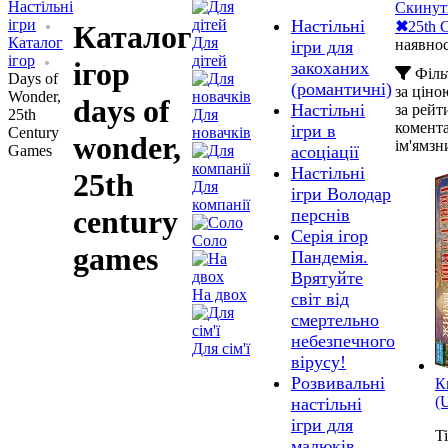
Настільні
Скинут
ігри
Настільні
✖
25th 
Каталог
Каталог
Для
наявнос
ігри для
ігор
дітей
ігор
закоханих
Філь
Days of
(романтичні)
за ціно
Wonder,
days of
Настільні
за рей
25th
Для
комент
ігри в
Century
новачків
wonder,
ім'ям
зн
Games
асоціації
Настільні
25th
Для
ігри Володар
компанії
century
перснів
Серія ігор
Соло
games
Пандемія.
Врятуйте
На двох
світ від
смертельно
небезпечного
Для сім'ї
вірусу!
Розвивальні
К
(
настільні
ігри для
Ti
малюків