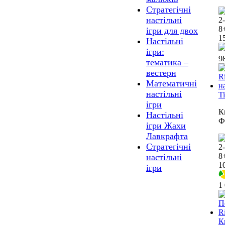
Стратегічні
настільні
2
8
ігри для двох
1
Настільні
ігри:
9
тематика –
вестерн
Математичні
настільні
Ti
ігри
К
Настільні
Ф
ігри Жахи
Лавкрафта
Стратегічні
2
8
настільні
1
ігри
1
К