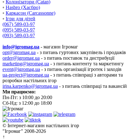
◦
Колонізатори (Catan)
◦
Hasbro (Хасбро)
◦
Каркасон (Carcassonne)
◦
Ігри для дітей
(067) 589-03-97
(095) 589-03-97
(093) 589-03-97
info@igromag.ua
- магазин Ігромаг
opt@igromag.ua
- з питань гуртових закупівель і продажів
order@igromag.ua
- з питань поставок та дистрибуції
marketing@igromag.ua
- з питань контенту та маркетингу
event@igromag.ua
- з питань організації ігротек і заходів
ua-project@igromag.ua
- з питань співпраці з авторами та
розробки настільних ігор
irina.karpenko@igromag.ua
- з питань співпраці та вакансій
Ми працюємо:
Пн-Пт: з 10:00 до 20:00
Сб-Нд: з 12:00 до 18:00
© Інтернет-магазин настільних ігор
"Ігромаг" 2008-2026
↑