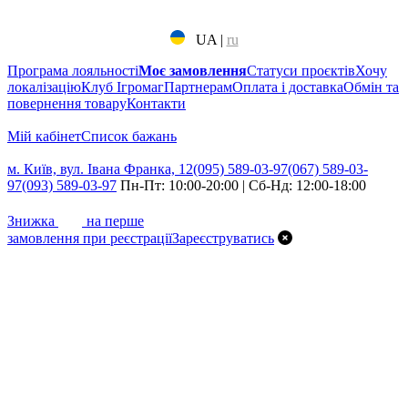
UA
|
ru
Програма лояльності
Моє замовлення
Статуси проєктів
Хочу
локалізацію
Клуб Ігромаг
Партнерам
Оплата і доставка
Обмін та
повернення товару
Контакти
Мій кабінет
Cписок бажань
м. Київ, вул. Івана Франка, 12
(095) 589-03-97
(067) 589-03-
97
(093) 589-03-97
Пн-Пт: 10:00-20:00 | Сб-Нд: 12:00-18:00
7%
Знижка
на перше
замовлення при реєстрації
Зареєструватись