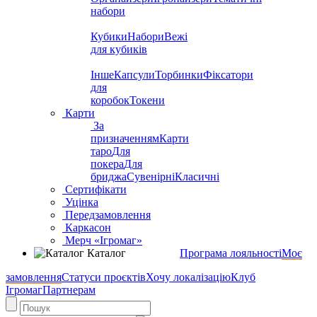
набори
Кубики
Набори
Вежі
для кубиків
Інше
Капсули
Торбинки
Фіксатори
для
коробок
Токени
Карти
За
призначенням
Карти
таро
Для
покера
Для
бриджа
Сувенірні
Класичні
Сертифікати
Уцінка
Передзамовлення
Каркасон
Мерч «Ігромаг»
Каталог
Програма лояльності
Моє
замовлення
Статуси проєктів
Хочу локалізацію
Клуб
Ігромаг
Партнерам