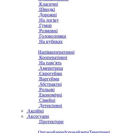
Класичні
Швидкі
Дорожні
На логіку
Гумор
Розмовні
Головоломки
На кубиках
Напівкоперативні
Кооперативні
На пам’ять
Америтреш
Єврогейми
Варгейми
Абстрактні
Рольові
Економічні
Сімейні
Детективні
Акційні
Аксесуари
Протектори
Органайзери
Ігронайзери
Тематичні