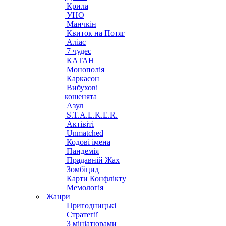
Крила
УНО
Манчкін
Квиток на Потяг
Аліас
7 чудес
КАТАН
Монополія
Каркасон
Вибухові
кошенята
Азул
S.T.A.L.K.E.R.
Актівіті
Unmatched
Кодові імена
Пандемія
Прадавній Жах
Зомбіцид
Карти Конфлікту
Мемологія
Жанри
Пригодницькі
Стратегії
З мініатюрами