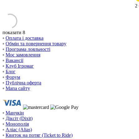
2
показати 8
◦
Оплата і доставка
◦
Обмін та повернення товару
◦
Програма лояльності
◦
Моє замовлення
◦
Вакансії
◦
Клуб Ігромаг
◦
Блог
◦
Форум
◦
Публічна оферта
◦
Мапа сайту
◦
Манчкін
◦
Діксіт (Dixit)
◦
Монополія
◦
Аліас (Alias)
◦
Квиток на потяг (Ticket to Ride)