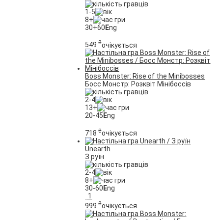
1-5
8+
30+60
E
ng
₴
549
очікується
Boss Monster: Rise of the Minibosses
Босс Монстр: Розквіт Мінібоссів
2-4
13+
20-45
E
ng
₴
718
очікується
Unearth
З руїн
2-4
8+
30-60
E
ng
1
₴
999
очікується