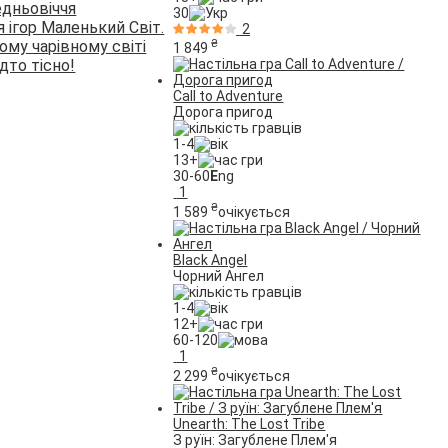
едньовіччя
30
я ігор Маленький Світ.
2
₴
ому чарівному світі
1 849
дто тісно!
Call to Adventure
Дорога пригод
1-4
13+
30-60
E
ng
1
₴
1 589
очікується
Black Angel
Чорний Ангел
1-4
12+
60-120
1
₴
2 299
очікується
Unearth: The Lost Tribe
З руїн: Загублене Плем'я