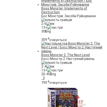
Boss Monster: Implements of
Destruction
Бос Монстрів: Засоби Руйнування
2-6
13+
30
E
ng
₴
309
очікується
Boss Monster 2: The Next Level
Босс Монстр 2: Наступний рівень
2-4
13+
20-45
E
ng
3
₴
799
очікується