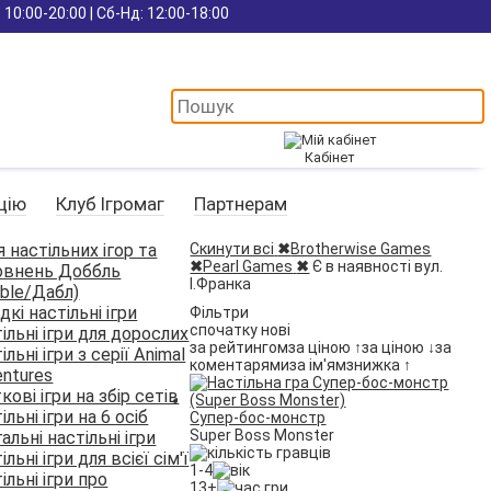
 10:00-20:00 | Сб-Нд: 12:00-18:00
Кабінет
цію
Клуб Ігромаг
Партнерам
я настільних ігор та
Скинути всі
✖
Brotherwise Games
✖
Pearl Games
✖
Є в наявності вул.
овнень Доббль
І.Франка
ble/Дабл)
кі настільні ігри
Фільтри
спочатку нові
ільні ігри для дорослих
за рейтингом
за ціною ↑
за ціною ↓
за
ільні ігри з серії Animal
коментарями
за ім'ям
знижка ↑
ntures
кові ігри на збір сетів
ільні ігри на 6 осіб
Супер-бос-монстр
Super Boss Monster
альні настільні ігри
ільні ігри для всієї сім'ї
1-4
ільні ігри про
13+