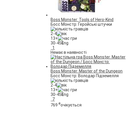
Boss Monster: Tools of Hero-Kind
Босс Монстр: Геройські штучки
2-4
13+
30-45
E
ng
1
Немає в наявності
Boss Monster: Master of the Dungeon
Босс Монстр: Володар Підземелля
2-4
13+
30-45
E
ng
7
₴
769
очікується