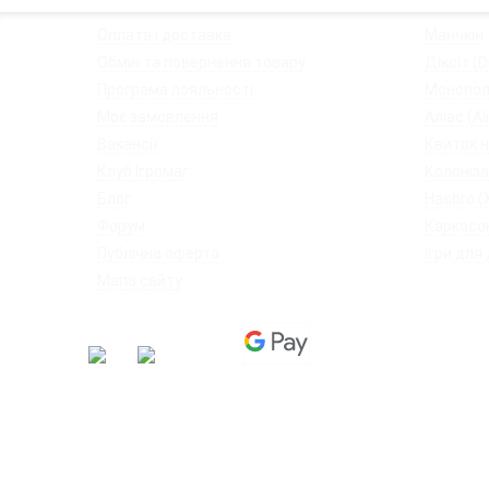
◦
Оплата і доставка
◦
Манчкін
◦
Обмін та повернення товару
◦
Діксіт (Di
◦
Програма лояльності
◦
Монопол
◦
Моє замовлення
◦
Аліас (Al
◦
Вакансії
◦
Квиток на
◦
Клуб Ігромаг
◦
Колоніза
◦
Блог
◦
Hasbro (
◦
Форум
◦
Каркасон
◦
Публічна оферта
◦
Ігри для 
◦
Мапа сайту