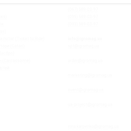
(067) 589-03-97
xit)
(095) 589-03-97
ія
(093) 589-03-97
ias)
 потяг (Ticket to Ride)
info@igromag.ua
- магазин Ігро
тори (Catan)
opt@igromag.ua
- з питань гурт
Хасбро)
закупівель і продажів
 (Carcassonne)
order@igromag.ua
- з питань по
дітей
дистрибуції
marketing@igromag.ua
- з питан
та маркетингу
event@igromag.ua
- з питань орг
ігротек і заходів
ua-project@igromag.ua
- з питан
співпраці з авторами та розроб
настільних ігор
irina.karpenko@igromag.ua
- з пи