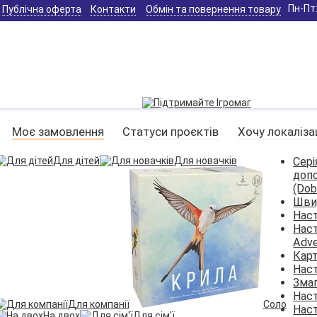
Пн-Пт:
Публічна оферта
Контакти
Обмін та повернення товару
Моє замовлення
Статуси проєктів
Хочу локаліза
Для дітей
Для новачків
Сері
доп
(Dob
Швид
Наст
Наст
Adve
Карт
Наст
Змаг
Наст
Для компанії
Соло
Наст
На двох
Для сім'ї