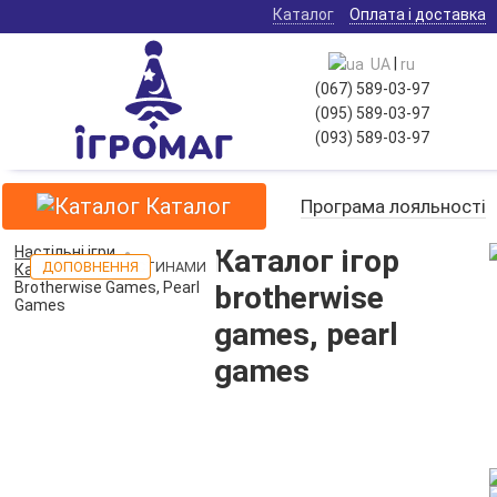
Каталог
Оплата і доставка
|
UA
ru
(067) 589-03-97
(095) 589-03-97
(093) 589-03-97
Каталог
Програма лояльності
Настільні ігри
Каталог ігор
ДОПОВНЕННЯ
ДОПОВНЕННЯ
Каталог ігор
Brotherwise Games, Pearl
brotherwise
Games
games, pearl
games