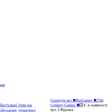
рам
Скинути всі
✖
BizGames
✖
25th
Настільні ігри на
Century Games
✖
Є в наявності
вул. І.Франка
військову тематику