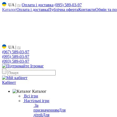
UA
|
ru
Оплата і доставка
(095) 589-03-97
Каталог
Оплата і доставка
Публічна оферта
Контакти
Обмін та по
UA
|
ru
(067) 589-03-97
(095) 589-03-97
(093) 589-03-97
Кабінет
Каталог
Всі ігри
Настільні ігри
За
призначенням
Для
дітей
Для