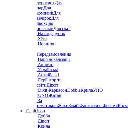
дорослих
Для
пар
Для
компанії
Для
вечірок
Для
двох
Для
новачків
Для сім’ї
На подарунок
Хіти
Новинки
Передзамовлення
Наші локалізації
Акційні
Українські
Англійські
Серії ігор та
світи
Діксіт
(Dixit)
Каркасон
Dobble
Крила
УНО
(UNO)
Катан
За
тематикою
Жахи
Зомбі
Фантастика
Фентезі
Косм
Серії ігор
Доббл
Діксіт
Крила