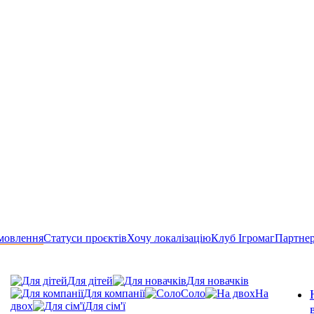
мовлення
Статуси проєктів
Хочу локалізацію
Клуб Ігромаг
Партне
Для дітей
Для новачків
Для компанії
Соло
На
двох
Для сім'ї