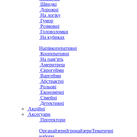
Швидкі
Дорожні
На логіку
Гумор
Розмовні
Головоломки
На кубиках
Напівкоперативні
Кооперативні
На пам’ять
Америтреш
Єврогейми
Варгейми
Абстрактні
Рольові
Економічні
Сімейні
Детективні
Акційні
Аксесуари
Протектори
Органайзери
Ігронайзери
Тематичні
набори