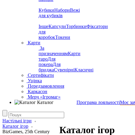
Кубики
Набори
Вежі
для кубиків
Інше
Капсули
Торбинки
Фіксатори
для
коробок
Токени
Карти
За
призначенням
Карти
таро
Для
покера
Для
бриджа
Сувенірні
Класичні
Сертифікати
Уцінка
Передзамовлення
Каркасон
Мерч «Ігромаг»
Каталог
Програма лояльності
Моє за
Настільні ігри
Каталог ігор
Каталог ігор
BizGames, 25th Century