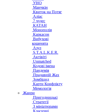
УНО
Манчкін
Квиток на Потяг
Аліас
7 чудес
КАТАН
Монополія
Каркасон
Вибухові
кошенята
Азул
S.T.A.L.K.E.R.
Актівіті
Unmatched
Кодові імена
Пандемія
Прадавній Жах
Зомбіцид
Карти Конфлікту
Мемологія
Жанри
Пригодницькі
Стратегії
З мініатюрами
Класичні