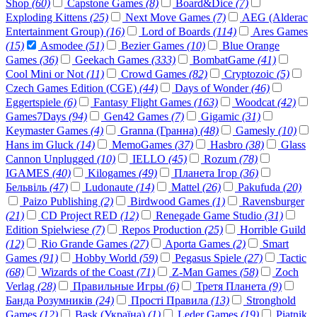
Shop
(60)
Capstone Games
(8)
Board&Dice
(7)
Exploding Kittens
(25)
Next Move Games
(7)
AEG (Alderac
Entertainment Group)
(16)
Lord of Boards
(114)
Ares Games
(15)
Asmodee
(51)
Bezier Games
(10)
Blue Orange
Games
(36)
Geekach Games
(333)
BombatGame
(41)
Cool Mini or Not
(11)
Crowd Games
(82)
Cryptozoic
(5)
Czech Games Edition (CGE)
(44)
Days of Wonder
(46)
Eggertspiele
(6)
Fantasy Flight Games
(163)
Woodcat
(42)
Games7Days
(94)
Gen42 Games
(7)
Gigamic
(31)
Keymaster Games
(4)
Granna (Гранна)
(48)
Gamesly
(10)
Hans im Gluck
(14)
MemoGames
(37)
Hasbro
(38)
Glass
Cannon Unplugged
(10)
IELLO
(45)
Rozum
(78)
IGAMES
(40)
Kilogames
(49)
Планета Ігор
(36)
Бельвіль
(47)
Ludonaute
(14)
Mattel
(26)
Pakufuda
(20)
Paizo Publishing
(2)
Birdwood Games
(1)
Ravensburger
(21)
CD Project RED
(12)
Renegade Game Studio
(31)
Edition Spielwiese
(7)
Repos Production
(25)
Horrible Guild
(12)
Rio Grande Games
(27)
Aporta Games
(2)
Smart
Games
(91)
Hobby World
(59)
Pegasus Spiele
(27)
Tactic
(68)
Wizards of the Coast
(71)
Z-Man Games
(58)
Zoch
Verlag
(28)
Правильные Игры
(6)
Третя Планета
(9)
Банда Розумників
(24)
Прості Правила
(13)
Stronghold
Games
(12)
Bask (Україна)
(1)
Leder Games
(19)
Piatnik