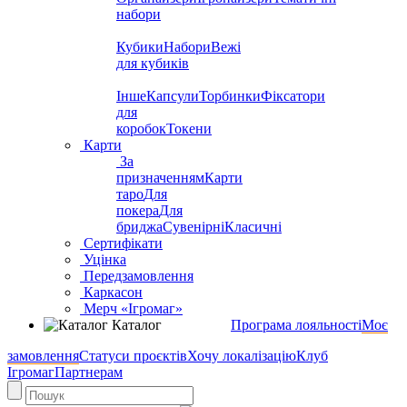
набори
Кубики
Набори
Вежі
для кубиків
Інше
Капсули
Торбинки
Фіксатори
для
коробок
Токени
Карти
За
призначенням
Карти
таро
Для
покера
Для
бриджа
Сувенірні
Класичні
Сертифікати
Уцінка
Передзамовлення
Каркасон
Мерч «Ігромаг»
Каталог
Програма лояльності
Моє
замовлення
Статуси проєктів
Хочу локалізацію
Клуб
Ігромаг
Партнерам