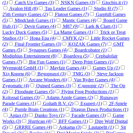
(1)
Catch Up Games
(3)
NSKN Games
(3)
Giochix.it
(1)
Avalon Hill
(8)
Tau Leader Games
(1)
Studio H
(7)
25th Century Games
(2)
Flatout Games
(7)
Garphill Games
(5)
Mindclash Games
(1)
Mantic Games
(4)
Board Game
Hub
(1)
Devir Games
(4)
M87
(9)
Lark & Clam
(1)
Lucky Duck Games
(5)
La Mame Games
(1)
Trick or Treat
Studios
(1)
Нова Ера
(4)
CMYK
(2)
Little Rocket Games
(2)
Final Frontier Games
(3)
KOZAK Games
(7)
GMT
Games
(5)
Synapses Games
(4)
Boardcubator
(1)
Modiphius Entertainment
(8)
Boardova
(5)
Cephalofair
Games
(7)
Big Fun Games
(1)
Deep Print Games
(1)
Wyrmgold GmbH
(1)
Mayfair Games
(4)
Games Up
(1)
Хід Конем
(6)
Вечорниці
(3)
TMG
(3)
Steve Jackson
Games
(1)
Arcane Wonders
(6)
Van Ryder Games
(4)
Zygomatic
(4)
Quined Games
(3)
Єдиноріг
(2)
The Op
(2)
Floodgate Games
(5)
Flying Frog Productions
(1)
Kolossal Games
(3)
Adams Apple Games
(2)
Runaway
Parade Games
(1)
Goliath B.V.
(2)
Exuperi
(1)
2F-Spiele
(4)
Purple Brain Creations
(1)
Dragon Dawn Productions
(1)
Аріал
(3)
Danko Toys
(1)
Facade Games
(3)
Game
Works
(3)
Hurrican
(4)
BFF Games
(1)
Dire Wolf Digital
(5)
GRRRE Games
(4)
Ankama
(3)
Lautapelit
(1)
Sit