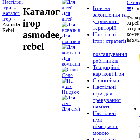
Настільні
Скину
ігри
Ігри на
✖
Є в 
Каталог
Каталог
Для
захоплення та
Фільт
ігор
дітей
ігор
утримання
за ре
Asmodee,
територій
за ці
Rebel
asmodee,
Настільні
комен
Для
ім'ям
з
ігри: стратегії
новачків
rebel
–
розташування
Для
робітників
компанії
Традиційні
карткові ігри
Соло
Єврогейми
Настільні
На двох
ігри для
тренування
пам'яті
Для сім'ї
Настільні
ігри
німецькою
мовою
Настільні