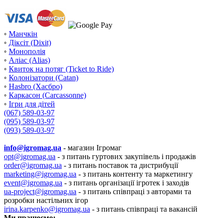
◦
Манчкін
◦
Діксіт (Dixit)
◦
Монополія
◦
Аліас (Alias)
◦
Квиток на потяг (Ticket to Ride)
◦
Колонізатори (Catan)
◦
Hasbro (Хасбро)
◦
Каркасон (Carcassonne)
◦
Ігри для дітей
(067) 589-03-97
(095) 589-03-97
(093) 589-03-97
info@igromag.ua
- магазин Ігромаг
opt@igromag.ua
- з питань гуртових закупівель і продажів
order@igromag.ua
- з питань поставок та дистрибуції
marketing@igromag.ua
- з питань контенту та маркетингу
event@igromag.ua
- з питань організації ігротек і заходів
ua-project@igromag.ua
- з питань співпраці з авторами та
розробки настільних ігор
irina.karpenko@igromag.ua
- з питань співпраці та вакансій
Ми працюємо: