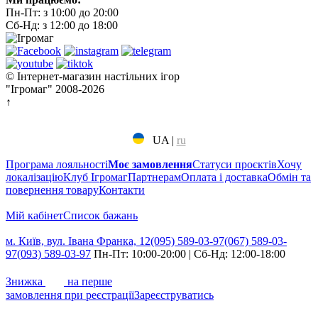
Пн-Пт: з 10:00 до 20:00
Сб-Нд: з 12:00 до 18:00
© Інтернет-магазин настільних ігор
"Ігромаг" 2008-2026
↑
UA
|
ru
Програма лояльності
Моє замовлення
Статуси проєктів
Хочу
локалізацію
Клуб Ігромаг
Партнерам
Оплата і доставка
Обмін та
повернення товару
Контакти
Мій кабінет
Cписок бажань
м. Київ, вул. Івана Франка, 12
(095) 589-03-97
(067) 589-03-
97
(093) 589-03-97
Пн-Пт: 10:00-20:00 | Сб-Нд: 12:00-18:00
7%
Знижка
на перше
замовлення при реєстрації
Зареєструватись