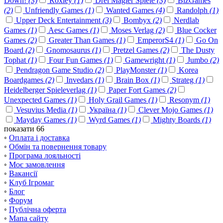
Down!
(3)
Roxley
(1)
Drei Magier Spiele
(3)
BizGames
(2)
Unfriendly Games
(1)
Wanted Games
(4)
Randolph
(1)
Upper Deck Entertainment
(3)
Bombyx
(2)
Nerdlab
Games
(1)
Aesc Games
(1)
Moses Verlag
(2)
Blue Cocker
Games
(2)
Greater Than Games
(1)
EmperorS4
(1)
Go On
Board
(2)
Gnomosaurus
(1)
Pretzel Games
(2)
The Dusty
Tophat
(1)
Four Fun Games
(1)
Gamewright
(1)
Jumbo
(2)
Pendragon Game Studio
(2)
PlayMonster
(1)
Korea
Boardgames
(2)
Invedars
(1)
Brain Box
(1)
Strateg
(1)
Heidelberger Spieleverlag
(1)
Paper Fort Games
(2)
Unexpected Games
(1)
Holy Grail Games
(1)
Resonym
(1)
Vesuvius Media
(1)
Україна
(1)
Clever Mojo Games
(1)
Mayday Games
(1)
Wyrd Games
(1)
Mighty Boards
(1)
показати 66
◦
Оплата і доставка
◦
Обмін та повернення товару
◦
Програма лояльності
◦
Моє замовлення
◦
Вакансії
◦
Клуб Ігромаг
◦
Блог
◦
Форум
◦
Публічна оферта
◦
Мапа сайту