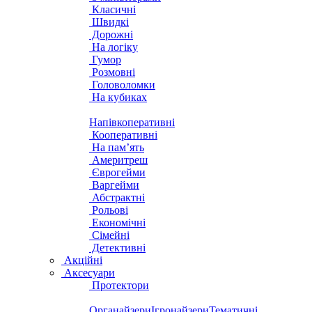
Класичні
Швидкі
Дорожні
На логіку
Гумор
Розмовні
Головоломки
На кубиках
Напівкоперативні
Кооперативні
На пам’ять
Америтреш
Єврогейми
Варгейми
Абстрактні
Рольові
Економічні
Сімейні
Детективні
Акційні
Аксесуари
Протектори
Органайзери
Ігронайзери
Тематичні