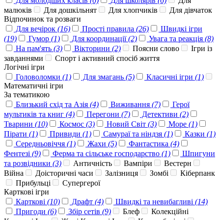
Для молодших класів
(6)
Для школярів
(6)
Для
малюків
Для дошкільнят
Для хлопчиків
Для дівчаток
Відпочинок та розваги
Для вечірок
(16)
Прості правила
(26)
Швидкі ігри
(19)
Гумор
(1)
Для координації
(2)
Увага та реакція
(8)
На пам'ять
(3)
Вікторини
(2)
Поясни слово
Ігри із
завданнями
Спорт і активний спосіб життя
Логічні ігри
Головоломки
(1)
Для змагань
(5)
Класичні ігри
(1)
Математичні ігри
За тематикою
Близький схід та Азія
(4)
Виживання
(7)
Герої
мультиків та книг
(4)
Перегони
(7)
Детективи
(2)
Тварини
(10)
Космос
(3)
Новий Світ
(3)
Море
(1)
Пірати
(1)
Привиди
(1)
Самураї та ніндзя
(1)
Казки
(1)
Середньовіччя
(1)
Жахи
(5)
Фантастика
(4)
Фентезі
(9)
Ферма та сільське господарство
(1)
Шпигуни
та розвідники
(3)
Античність
Вампіри
Вестерн
Війна
Доісторичні часи
Залізниця
Зомбі
Кіберпанк
Прибульці
Супергерої
Карткові ігри
Карткові
(10)
Драфт
(4)
Швидкі та невибагливі
(14)
Пригоди
(6)
Збір сетів
(9)
Блеф
Колекційні