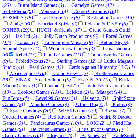
(26)
Burnt Island Games
(3)
Gamelyn Games
(12)
SelfieMedia
(6)
Мальви
(16)
Cranio Creations
(10)
KOSMOS
(18)
Gale Force Nine
(8)
Restoration Games
(14)
Amigo
(6)
Feuerland Spiele
(8)
Lelekan & Гамбіт
(6)
ORNER
(29)
HUCH! & friends
(17)
Grand Gamers Guild
(2)
Jax Ltd
(2)
Jolly Dutch Productions
(6)
Portal Games
(17)
Ґавіал
(1)
Le Scorpion Masque
(8)
Button Shy
(8)
Schmidt Spiele
(14)
Wonderbow Games
(3)
Точка зборки
(6)
Rebel
(15)
Plan B Games
(11)
Thunderworks Games
(9)
Fabled Nexus
(2)
Starling Games
(12)
Ludus Magnus
Studio
(4)
Pearl Games
(1)
Cards Against Humanity LLC
(4)
AbacusSpiele
(10)
Game Brewer
(2)
Brotherwise Games
(9)
FINART Smart Solution
(9)
FLIXPLAY
(15)
Rock
Manor Games
(1)
Ingame Quest
(2)
Indie Boards and Cards
(10)
Lookout Games
(13)
Lelekan
(2)
Matagot
(14)
FunForge
(4)
Level 99 Games
(3)
Helvetiq
(7)
Split Stone
Games
(2)
Mandoo Games
(8)
Office Dog
(5)
Philos
(8)
Space Cowboys
(20)
WizKids Games
(9)
Звезда
(7)
Cocktail Games
(4)
Red Raven Games
(8)
Smirk & Dagger
Games
(3)
Pandasaurus Games
(10)
LOKI
(2)
Plaid Hat
Games
(9)
Delicious Games
(4)
The City of Games
(1)
Osprey Games
(10)
Origames
(4)
A-games
(2)
FableSmith