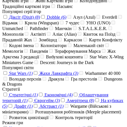
Карткові Ігри
Живі Карткові Ігри
Колодобудівні
Традиційні карткові ігри
Пасьянс
Популярні серії ігор
Діксіт (Dixit)
(8)
Dobble
(6)
Азул (Azul)
Everdell
Відьмак
Крила (Wingspan)
7 чудес
УНО (UNO)
Unmatched
Pathfinder
Манчкін
S.T.A.L.K.E.R.
Монополія
Актівіті
Аліас (Alias)
Квиток на Поїзд
Прадавній Жах
Зомбіцид
Каркасон
Карти Конфлікту
Кодові імена
Колонізатори
Маленький світ
Мемологія
Пандемія
Тераформування Марса
Жах
Аркгема 3 редакції
Вибухові кошенята
Star Wars: X-Wing
Miniatures Game
Descent: Journeys in the Dark
Популярні світи
Star Wars
(1)
Жахи Лавкрафта
(3)
Warhammer 40 000
Володар перснів
Дракула
Гра престолів
Dungeons
& Dragons
Стратегії
Стратегічні
(1)
Економічні
(4)
Облаштування
територій
(1)
Єврогейм
(3)
Амерітреш
(8)
На кубиках
(5)
Драфт
(1)
Абстракт
(1)
Wargame (Військові з
мініатюрами)
Розташування робітників (Meeple placement)
Розвиток цивілізації
Контроль території
Режим гри