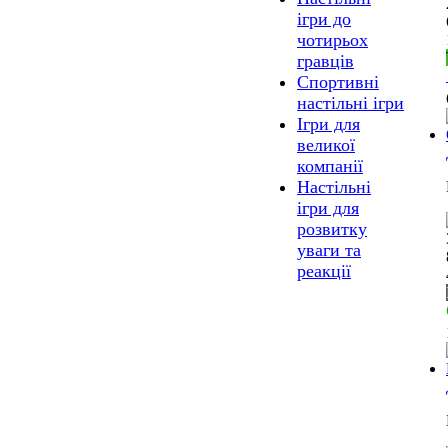
ігри до
чотирьох
гравців
Спортивні
настільні ігри
Ігри для
великої
компанії
Настільні
ігри для
розвитку
уваги та
реакції