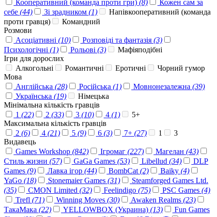
Кооперативний (команда проти гри)
(8)
Кожен сам за
себе
(44)
Зі зрадником
(1)
Напівкооперативний (команда
проти гравця)
Командний
Розмови
Асоціативні
(10)
Розповіді та фантазія
(3)
Психологічні
(1)
Рольові
(3)
Мафіяподібні
Ігри для дорослих
Алкогольні
Романтичні
Еротичні
Чорний гумор
Мова
Англійська
(28)
Російська
(1)
Мовнонезалежна
(39)
Українська
(19)
Німецька
Мінімальна кількість гравців
1
(22)
2
(33)
3
(10)
4
(1)
5+
Максимальна кількість гравців
2
(6)
4
(21)
5
(9)
6
(3)
7+
(27)
1
3
Видавець
Games Workshop
(842)
Ігромаг
(227)
Магелан
(43)
Стиль жизни
(57)
GaGa Games
(53)
Libellud
(34)
DLP
Games
(9)
Лавка ігор
(44)
BombCat
(2)
Baiky
(4)
YaGo
(18)
Stonemaier Games
(31)
Steamforged Games Ltd.
(35)
CMON Limited
(32)
Feelindigo
(75)
PSC Games
(4)
Trefl
(71)
Winning Moves
(30)
Awaken Realms
(23)
ТакаМака
(22)
YELLOWBOX (Украина)
(13)
Fun Games