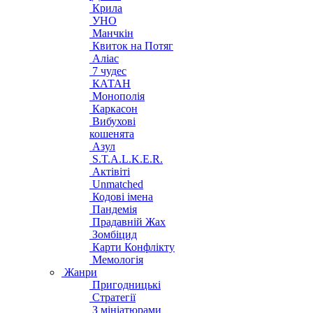
Крила
УНО
Манчкін
Квиток на Потяг
Аліас
7 чудес
КАТАН
Монополія
Каркасон
Вибухові
кошенята
Азул
S.T.A.L.K.E.R.
Актівіті
Unmatched
Кодові імена
Пандемія
Прадавній Жах
Зомбіцид
Карти Конфлікту
Мемологія
Жанри
Пригодницькі
Стратегії
З мініатюрами