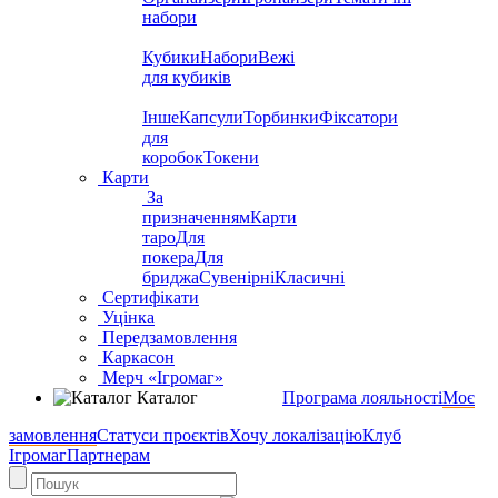
набори
Кубики
Набори
Вежі
для кубиків
Інше
Капсули
Торбинки
Фіксатори
для
коробок
Токени
Карти
За
призначенням
Карти
таро
Для
покера
Для
бриджа
Сувенірні
Класичні
Сертифікати
Уцінка
Передзамовлення
Каркасон
Мерч «Ігромаг»
Каталог
Програма лояльності
Моє
замовлення
Статуси проєктів
Хочу локалізацію
Клуб
Ігромаг
Партнерам