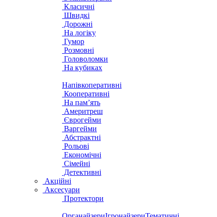
Класичні
Швидкі
Дорожні
На логіку
Гумор
Розмовні
Головоломки
На кубиках
Напівкоперативні
Кооперативні
На пам’ять
Америтреш
Єврогейми
Варгейми
Абстрактні
Рольові
Економічні
Сімейні
Детективні
Акційні
Аксесуари
Протектори
Органайзери
Ігронайзери
Тематичні