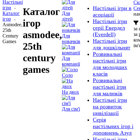
Настільні
Ск
ігри
Настільні ігри в
Ce
Каталог
Каталог
Для
ная
асоціації
ігор
дітей
ігор
Настільні ігри
Asmodee,
серії Евердел
за
25th
asmodee,
(Everdell)
за
Century
Для
ко
Настільні ігри
Games
новачків
25th
ім'
для дошкільнят
Розвивальні
century
Для
настільні ігри
компанії
games
для молодших
класів
Соло
Розвивальні
настільні ігри
На двох
для малюків
Настільні ігри
на розвиток
Для сім'ї
цивілізації
Серія
настільних ігор і
доповнень Азул
Настільні ігри