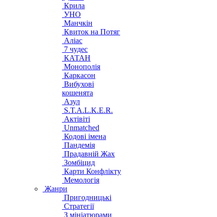
Крила
УНО
Манчкін
Квиток на Потяг
Аліас
7 чудес
КАТАН
Монополія
Каркасон
Вибухові
кошенята
Азул
S.T.A.L.K.E.R.
Актівіті
Unmatched
Кодові імена
Пандемія
Прадавній Жах
Зомбіцид
Карти Конфлікту
Мемологія
Жанри
Пригодницькі
Стратегії
З мініатюрами