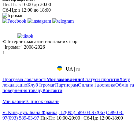
Пн-Пт: з 10:00 до 20:00
Сб-Нд: з 12:00 до 18:00
© Інтернет-магазин настільних ігор
"Ігромаг" 2008-2026
↑
UA
|
ru
Програма лояльності
Моє замовлення
Статуси проєктів
Хочу
локалізацію
Клуб Ігромаг
Партнерам
Оплата і доставка
Обмін та
повернення товару
Контакти
Мій кабінет
Cписок бажань
м. Київ, вул. Івана Франка, 12
(095) 589-03-97
(067) 589-03-
97
(093) 589-03-97
Пн-Пт: 10:00-20:00 | Сб-Нд: 12:00-18:00