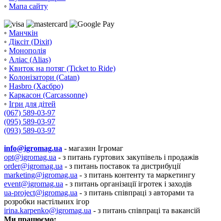
◦
Мапа сайту
◦
Манчкін
◦
Діксіт (Dixit)
◦
Монополія
◦
Аліас (Alias)
◦
Квиток на потяг (Ticket to Ride)
◦
Колонізатори (Catan)
◦
Hasbro (Хасбро)
◦
Каркасон (Carcassonne)
◦
Ігри для дітей
(067) 589-03-97
(095) 589-03-97
(093) 589-03-97
info@igromag.ua
- магазин Ігромаг
opt@igromag.ua
- з питань гуртових закупівель і продажів
order@igromag.ua
- з питань поставок та дистрибуції
marketing@igromag.ua
- з питань контенту та маркетингу
event@igromag.ua
- з питань організації ігротек і заходів
ua-project@igromag.ua
- з питань співпраці з авторами та
розробки настільних ігор
irina.karpenko@igromag.ua
- з питань співпраці та вакансій
Ми працюємо: