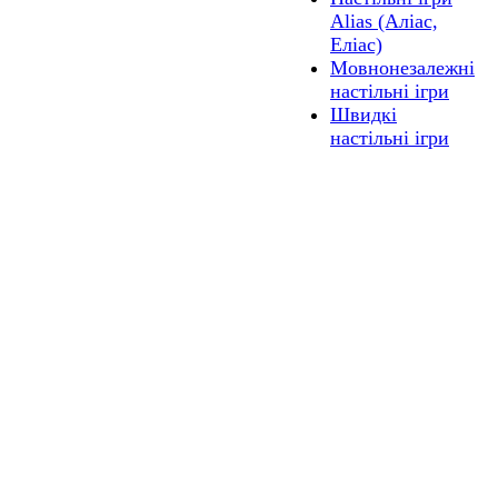
Alias (Аліас,
Еліас)
Мовнонезалежні
настільні ігри
Швидкі
настільні ігри