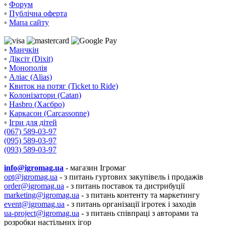
◦
Форум
◦
Публічна оферта
◦
Мапа сайту
◦
Манчкін
◦
Діксіт (Dixit)
◦
Монополія
◦
Аліас (Alias)
◦
Квиток на потяг (Ticket to Ride)
◦
Колонізатори (Catan)
◦
Hasbro (Хасбро)
◦
Каркасон (Carcassonne)
◦
Ігри для дітей
(067) 589-03-97
(095) 589-03-97
(093) 589-03-97
info@igromag.ua
- магазин Ігромаг
opt@igromag.ua
- з питань гуртових закупівель і продажів
order@igromag.ua
- з питань поставок та дистрибуції
marketing@igromag.ua
- з питань контенту та маркетингу
event@igromag.ua
- з питань організації ігротек і заходів
ua-project@igromag.ua
- з питань співпраці з авторами та
розробки настільних ігор