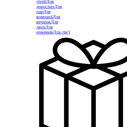
дітей
Для
дорослих
Для
пар
Для
компанії
Для
вечірок
Для
двох
Для
новачків
Для сім’ї