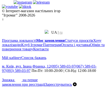
© Інтернет-магазин настільних ігор
"Ігромаг" 2008-2026
↑
UA
|
ru
Програма лояльності
Моє замовлення
Статуси проєктів
Хочу
локалізацію
Клуб Ігромаг
Партнерам
Оплата і доставка
Обмін та
повернення товару
Контакти
Мій кабінет
Cписок бажань
м. Київ, вул. Івана Франка, 12
(095) 589-03-97
(067) 589-03-
97
(093) 589-03-97
Пн-Пт: 10:00-20:00 | Сб-Нд: 12:00-18:00
7%
Знижка
на перше
замовлення при реєстрації
Зареєструватись