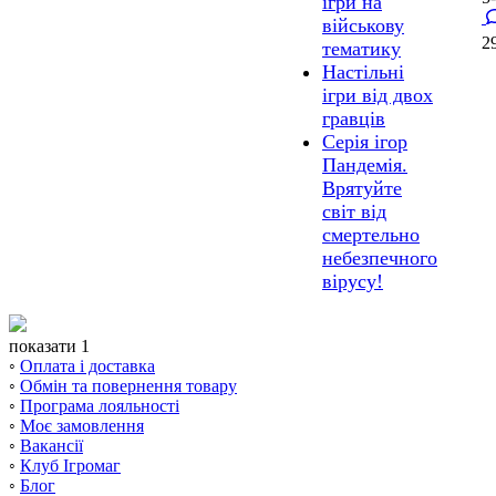
ігри на
військову
2
тематику
Настільні
ігри від двох
гравців
Серія ігор
Пандемія.
Врятуйте
світ від
смертельно
небезпечного
вірусу!
показати 1
◦
Оплата і доставка
◦
Обмін та повернення товару
◦
Програма лояльності
◦
Моє замовлення
◦
Вакансії
◦
Клуб Ігромаг
◦
Блог