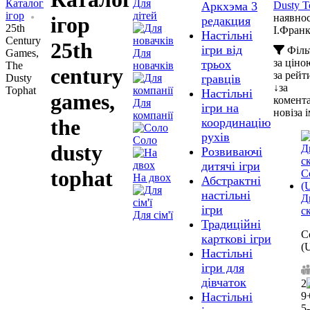
Каталог
Для
Dusty T
Аркхэма 3
ігор
дітей
наявнос
ігор
редакция
25th
І.Фран
Настільні
Century
25th
ігри від
Філь
Games,
Для
за ціно
трьох
The
новачків
century
за рей
Dusty
гравців
↓
за
Tophat
Настільні
games,
комент
Для
ігри на
нові
за 
компанії
the
координацію
рухів
Соло
dusty
Розвиваючі
дитячі ігри
tophat
На двох
Абстрактні
настільні
Д
ігри
с
Для сім'ї
Традиційні
C
карткові ігри
(
Настільні
ігри для
дівчаток
2
9
Настільні
5