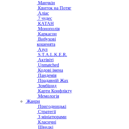
Манчкін
Квиток на Потяг
Аліас
7 чудес
КАТАН
Монополія
Каркасон
Вибухові
кошенята
Азул
S.T.A.L.K.E.R.
Актівіті
Unmatched
Кодові імена
Пандемія
Прадавній Жах
Зомбіцид
Карти Конфлікту
Мемологія
Жанри
Пригодницькі
Стратегії
З мініатюрами
Класичні
Швидкі