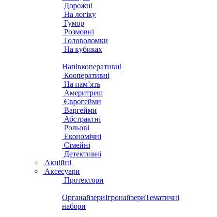
Дорожні
На логіку
Гумор
Розмовні
Головоломки
На кубиках
Напівкоперативні
Кооперативні
На пам’ять
Америтреш
Єврогейми
Варгейми
Абстрактні
Рольові
Економічні
Сімейні
Детективні
Акційні
Аксесуари
Протектори
Органайзери
Ігронайзери
Тематичні
набори