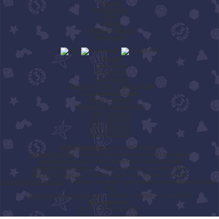
◦
Вакансії
◦
Клуб Ігромаг
◦
Блог
◦
Форум
◦
Публічна оферта
◦
Мапа сайту
◦
Манчкін
◦
Діксіт (Dixit)
◦
Монополія
◦
Аліас (Alias)
◦
Квиток на потяг (Ticket to Ride)
◦
Колонізатори (Catan)
◦
Hasbro (Хасбро)
◦
Каркасон (Carcassonne)
◦
Ігри для дітей
(067) 589-03-97
(095) 589-03-97
(093) 589-03-97
info@igromag.ua
- магазин Ігромаг
opt@igromag.ua
- з питань гуртових закупівель і продажів
order@igromag.ua
- з питань поставок та дистрибуції
marketing@igromag.ua
- з питань контенту та маркетингу
event@igromag.ua
- з питань організації ігротек і заходів
ua-project@igromag.ua
- з питань співпраці з авторами та розробки настільних
ігор
irina.karpenko@igromag.ua
- з питань співпраці та вакансій
Ми працюємо:
Пн-Пт: з 10:00 до 20:00
Сб-Нд: з 12:00 до 18:00