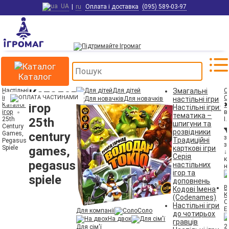
UA
|
ru
Оплата і доставка
(095) 589-03-97
Каталог
Настільні
Каталог
Для дітей
Змагальні
С
ігри
C
Для новачків
настільні ігри
Каталог
ігор
Настільні ігри:
ігор
в
тематика –
25th
25th
І
шпигуни та
Century
розвідники
Games,
century
з
Традиційні
Pegasus
з
Spiele
games,
карткові ігри
↓
Серія
к
pegasus
настільних
н
ігор та
spiele
доповнень
Кодові Імена
К
(Codenames)
C
Настільні ігри
E
Для компанії
Соло
до чотирьох
На двох
гравців
2
Для сім'ї