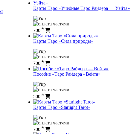
Карты Таро «Учебные Таро Райдера — Уэйта»
ы
₴
700
Карты Таро «Сила природы»
₴
700
Пособие «Таро Райдера - Вейта»
₴
500
Карты Таро «Starlight Tarot»
₴
700