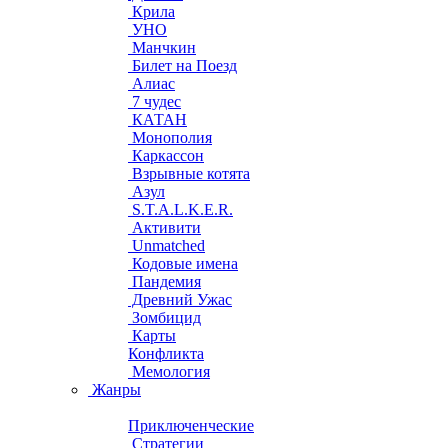
Крила
УНО
Манчкин
Билет на Поезд
Алиас
7 чудес
КАТАН
Монополия
Каркассон
Взрывные котята
Азул
S.T.A.L.K.E.R.
Активити
Unmatched
Кодовые имена
Пандемия
Древний Ужас
Зомбицид
Карты
Конфликта
Мемология
Жанры
Приключенческие
Стратегии