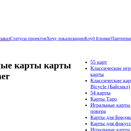
заказ
Статусы проектов
Хочу локализацию
Клуб Ігромаг
Партнера
55 карт
ые карты карты
Классические иг
ner
карты
Классические ка
Bicycle (Байсикл)
54 карты
Карты Таро
Игральные карты
покера
Карты для Бридж
Карты для фокус
Игральные карты