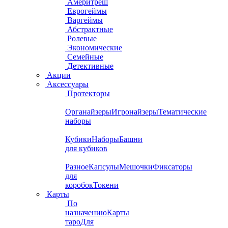
Америтреш
Еврогеймы
Варгеймы
Абстрактные
Ролевые
Экономические
Семейные
Детективные
Акции
Аксессуары
Протекторы
Органайзеры
Игронайзеры
Тематические
наборы
Кубики
Наборы
Башни
для кубиков
Разное
Капсулы
Мешочки
Фиксаторы
для
коробок
Токени
Карты
По
назначению
Карты
таро
Для