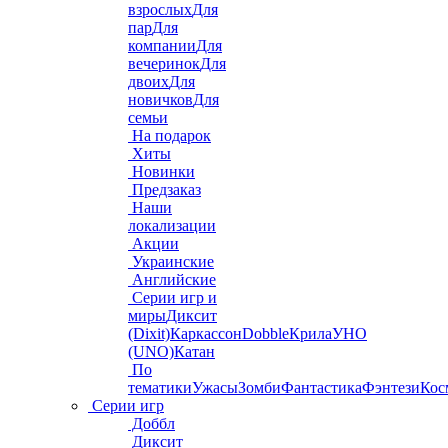
взрослых
Для
пар
Для
компании
Для
вечеринок
Для
двоих
Для
новичков
Для
семьи
На подарок
Хиты
Новинки
Предзаказ
Наши
локализации
Акции
Украинские
Английские
Серии игр и
миры
Диксит
(Dixit)
Каркассон
Dobble
Крила
УНО
(UNO)
Катан
По
тематики
Ужасы
Зомби
Фантастика
Фэнтези
Кос
Серии игр
Доббл
Диксит