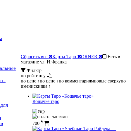
м
Сбросить все
✖
Карты Таро
✖
ORNER
✖
Есть в
магазине ул. И.Франка
ральные
Фильтр
по рейтингу
рты
по цене ↑
по цене ↓
по комментариям
новые сверху
по
имени
скидка ↑
Кошачье таро
 для
а
₴
ов
700