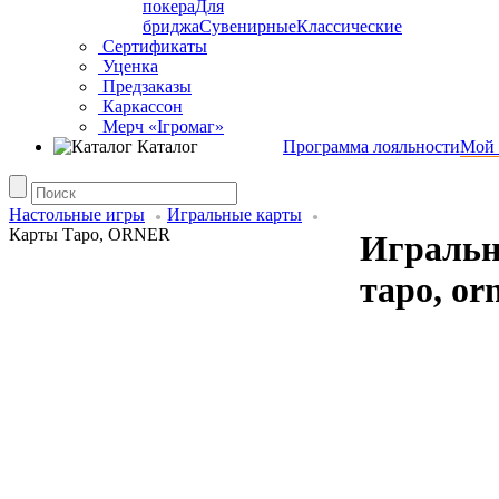
покера
Для
бриджа
Сувенирные
Классические
Сертификаты
Уценка
Предзаказы
Каркассон
Мерч «Ігромаг»
Каталог
Программа лояльности
Мой 
Настольные игры
Игральные карты
Карты Таро, ORNER
Игральн
таро, or