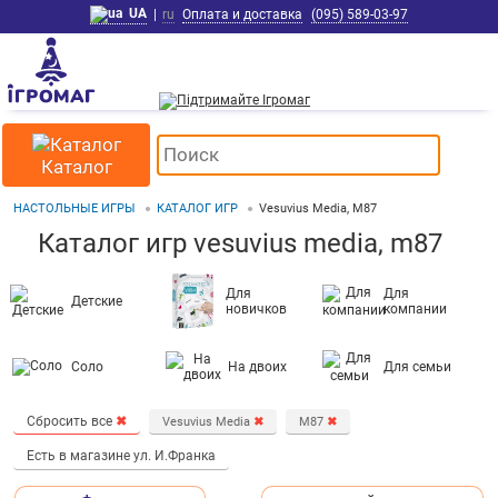
UA
|
ru
Оплата и доставка
(095) 589-03-97
Каталог
НАСТОЛЬНЫЕ ИГРЫ
КАТАЛОГ ИГР
Vesuvius Media, M87
Каталог игр vesuvius media, m87
Для
Для
Детские
новичков
компании
Соло
На двоих
Для семьи
Сбросить все
✖
Vesuvius Media
✖
M87
✖
Есть в магазине ул. И.Франка