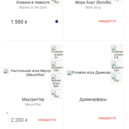
Клинки в темноте
Морк Борг (Bundle)
Blades in the dark
Mörk Borg
1 500
ожидается
₴
2+
2-6
10+
16+
60+
Маусриттер
Дримсерферы
Mausritter
1
ожидается
2 200
ожидается
₴