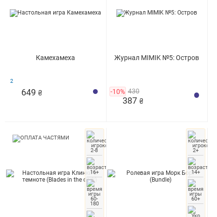
Камехамеха
Журнал MIMIK №5: Остров
2
649
-10%
430
₴
387
₴
2-8
2+
16+
14+
60-
60+
180