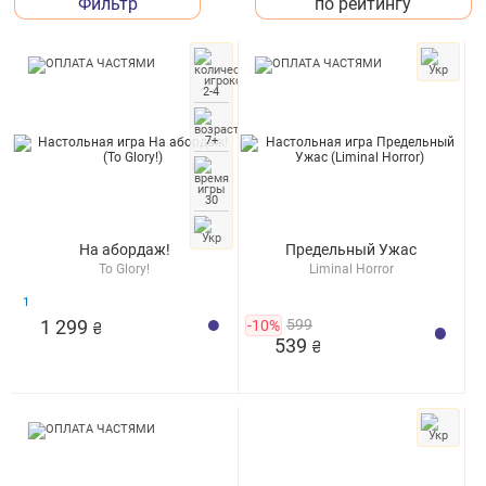
Фильтр
по рейтингу
2-4
7+
30
На абордаж!
Предельный Ужас
To Glory!
Liminal Horror
1
1 299
-10%
599
₴
539
₴