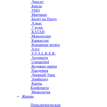
Диксит
Крила
УНО
Манчкин
Билет на Поезд
Алиас
7 чудес
КАТАН
Монополия
Каркассон
Взрывные котята
Азул
S.T.A.L.K.E.R.
Активити
Unmatched
Кодовые имена
Пандемия
Древний Ужас
Зомбицид
Карты
Конфликта
Мемология
Жанры
Приключенческие