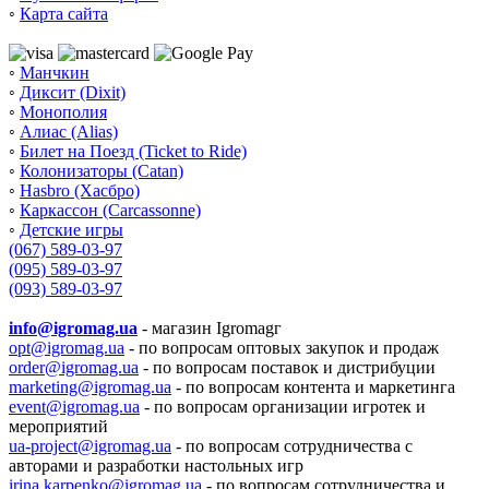
◦
Карта сайта
◦
Манчкин
◦
Диксит (Dixit)
◦
Монополия
◦
Алиас (Alias)
◦
Билет на Поезд (Ticket to Ride)
◦
Колонизаторы (Catan)
◦
Hasbro (Хасбро)
◦
Каркассон (Carcassonne)
◦
Детские игры
(067) 589-03-97
(095) 589-03-97
(093) 589-03-97
info@igromag.ua
- магазин Igromagг
opt@igromag.ua
- по вопросам оптовых закупок и продаж
order@igromag.ua
- по вопросам поставок и дистрибуции
marketing@igromag.ua
- по вопросам контента и маркетинга
event@igromag.ua
- по вопросам организации игротек и
мероприятий
ua-project@igromag.ua
- по вопросам сотрудничества с
авторами и разработки настольных игр
irina.karpenko@igromag.ua
- по вопросам сотрудничества и