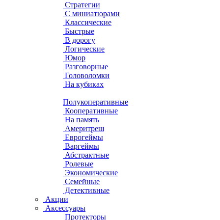
Стратегии
С миниатюрами
Классические
Быстрые
В дорогу
Логические
Юмор
Разговорные
Головоломки
На кубиках
Полукоперативные
Кооперативные
На память
Америтреш
Еврогеймы
Варгеймы
Абстрактные
Ролевые
Экономические
Семейные
Детективные
Акции
Аксессуары
Протекторы