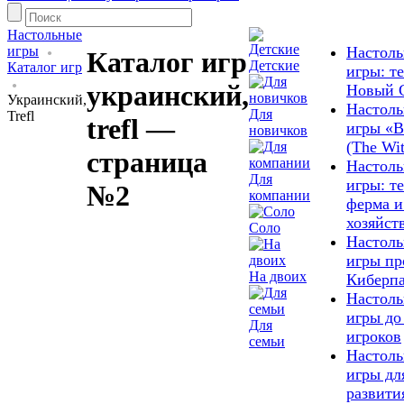
Настольные
игры
Настол
Каталог игр
Детские
Каталог игр
игры: т
украинский,
Новый 
Украинский,
Настол
Для
Trefl
trefl —
игры «В
новичков
(The Wit
страница
Настол
Для
игры: т
№2
компании
ферма и
хозяйст
Соло
Настол
игры пр
На двоих
Киберп
Настол
игры до
Для
игроков
семьи
Настол
игры дл
развити