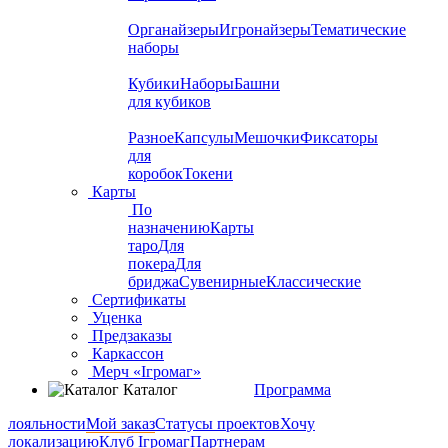
Органайзеры
Игронайзеры
Тематические
наборы
Кубики
Наборы
Башни
для кубиков
Разное
Капсулы
Мешочки
Фиксаторы
для
коробок
Токени
Карты
По
назначению
Карты
таро
Для
покера
Для
бриджа
Сувенирные
Классические
Сертификаты
Уценка
Предзаказы
Каркассон
Мерч «Ігромаг»
Каталог
Программа
лояльности
Мой заказ
Статусы проектов
Хочу
локализацию
Клуб Ігромаг
Партнерам