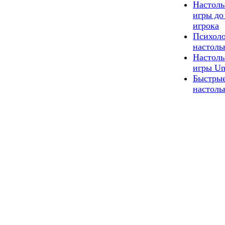
Настол
игры до
игрока
Психоло
настоль
Настол
игры Un
Быстры
настоль